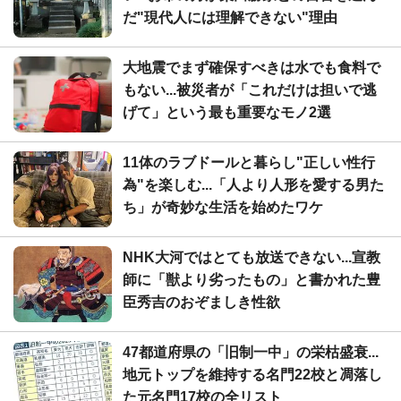
だ"現代人には理解できない"理由
大地震でまず確保すべきは水でも食料で
もない...被災者が「これだけは担いで逃
げて」という最も重要なモノ2選
11体のラブドールと暮らし"正しい性行
為"を楽しむ...「人より人形を愛する男た
ち」が奇妙な生活を始めたワケ
NHK大河ではとても放送できない...宣教
師に「獣より劣ったもの」と書かれた豊
臣秀吉のおぞましき性欲
47都道府県の「旧制一中」の栄枯盛衰...
地元トップを維持する名門22校と凋落し
た元名門17校の全リスト