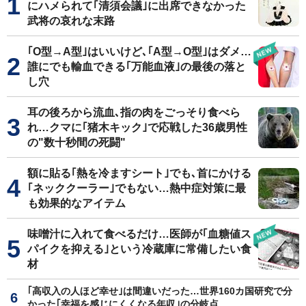
にハメられて｢清須会議｣に出席できなかった
武将の哀れな末路
｢O型→A型｣はいいけど､｢A型→O型｣はダメ…
誰にでも輸血できる｢万能血液｣の最後の落と
し穴
耳の後ろから流血､指の肉をごっそり食べら
れ…クマに｢猪木キック｣で応戦した36歳男性
の"数十秒間の死闘"
額に貼る｢熱を冷ますシート｣でも､首にかける
｢ネッククーラー｣でもない…熱中症対策に最
も効果的なアイテム
味噌汁に入れて食べるだけ…医師が｢血糖値ス
パイクを抑える｣という冷蔵庫に常備したい食
材
｢高収入の人ほど幸せ｣は間違いだった…世界160カ国研究で分
かった｢幸福を感じにくくなる年収｣の分岐点