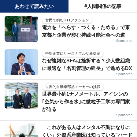
あわせて読みたい
#人間関係の記事
官民で挑むHTTアクション
電力を「へらす・つくる・ためる」で東
京都と企業が歩む持続可能社会への道
Sponsored
中堅企業にリーズナブルな新提案
なぜ複雑なSFAは挫折する？少人数組織
に最適な「名刺管理の延長」で進めるDX
Sponsored
世界的自動車部品メーカーの挑戦
世界最小約1ナノメートル、アイシンの
｢空気から作る水｣に微粒子工学の専門家
が迫る
Sponsored
「これがある人はメンタル不調になりに
くい」外資系産業医は知っている"ハード