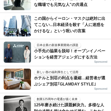
な職場でも元気な人"の共通点
この国からイーロン・マスクは絶対に出
てこない...日本経済を殺す「人に迷惑を
かけるな」という呪いの言葉
日本企業の新規事業開発の課題
小手先の協業を脱却！オープンイノベー
ションを経営アジェンダにする方法
Sponsored
新しい形の福利厚生として活用
ホテルと別荘の利点を凝縮…経営者が選
ぶシェア別荘｢GLAMDAY STYLE｣
Sponsored
創業125周年の電通が描く未来
125年磨き続けた課題解決力。多様な人