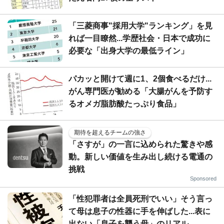
「三菱商事"採用大学"ランキング」を見
れば一目瞭然...学歴社会・日本で成功に
必要な「出身大学の最低ライン」
パカッと開けて週に1、2個食べるだけ...
がん専門医が勧める「大腸がんを予防す
るオメガ脂肪酸たっぷり食品」
期待を超えるチームの強さ
「さすが」の一言に込められた驚きや感
動。新しい価値を生み出し続ける電通の
挑戦
Sponsored
「性犯罪者は全員死刑でいい」そう言っ
て母は息子の性器に手を伸ばした...表に
出ない「息子を襲う母」のリアル