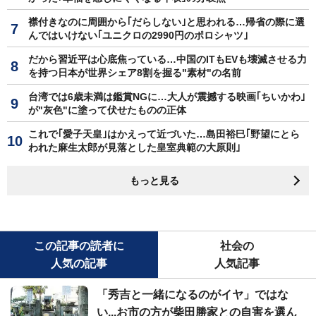
襟付きなのに周囲から｢だらしない｣と思われる…帰省の際に選
んではいけない｢ユニクロの2990円のポロシャツ｣
だから習近平は心底焦っている…中国のITもEVも壊滅させる力
を持つ日本が世界シェア8割を握る"素材"の名前
台湾では6歳未満は鑑賞NGに…大人が震撼する映画｢ちいかわ｣
が"灰色"に塗って伏せたものの正体
これで｢愛子天皇｣はかえって近づいた…島田裕巳｢野望にとら
われた麻生太郎が見落とした皇室典範の大原則｣
もっと見る
この記事の読者に
社会の
人気の記事
人気記事
「秀吉と一緒になるのがイヤ」ではな
い...お市の方が柴田勝家との自害を選ん