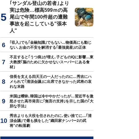
｢サンダル登山の若者｣より
実は危険…標高599ｍの高
尾山で年間100件超の遭難
事故を起こしている"張本
人"
｢収入｣でも｢金融知識｣でもない…物価高にも動じ
ない､お金の不安を解消する｢最強資産｣の正体
不足すると｢うつ病｣が増え､子どものIQに影響…東
大教授｢脳のために欠かせないスーパーにある食
材｣
信長を支える四天王の一人だったのに…秀吉にハ
メられて｢清須会議｣に出席できなかった武将の哀
れな末路
米国は曖昧､韓国は冷ややかだったが…習近平を激
怒させた高市発言に｢無言の支持｣を示した国の｢大
胆な手法｣
秀吉よりも大役を任されたのに､使い捨てに…｢清
須会議｣で最も損をした"織田家ナンバー2の武
将"の転落劇