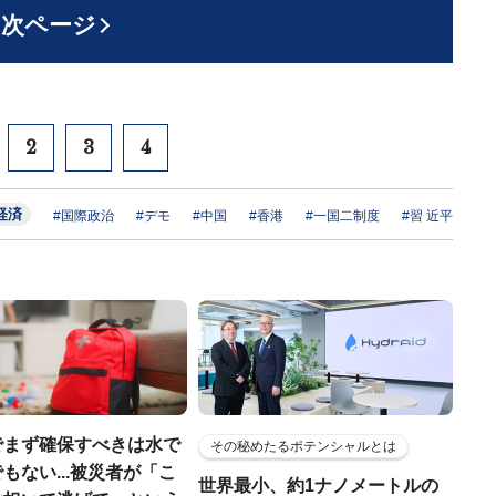
次ページ
2
3
4
経済
#国際政治
#デモ
#中国
#香港
#一国二制度
#習 近平
でまず確保すべきは水で
その秘めたるポテンシャルとは
もない...被災者が「こ
世界最小、約1ナノメートルの