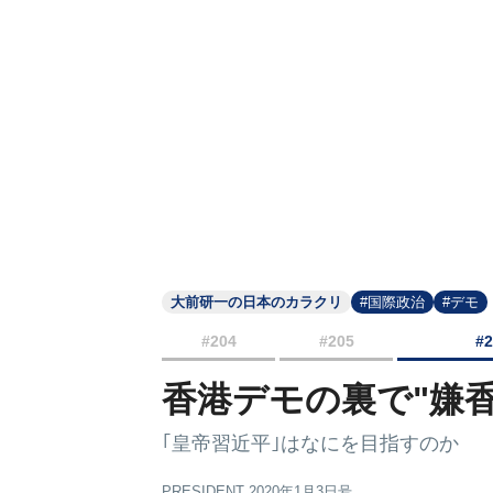
大前研一の日本のカラクリ
#国際政治
#デモ
#204
#205
#
香港デモの裏で"嫌
｢皇帝習近平｣はなにを目指すのか
PRESIDENT 2020年1月3日号