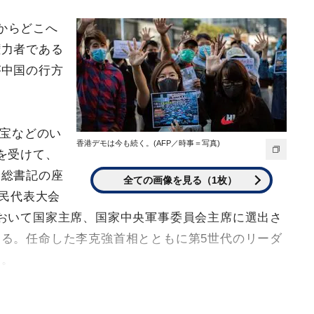
からどこへ
権力者である
が中国の行方
家宝などのい
香港デモは今も続く。(AFP／時事＝写真)
を受けて、
会総書記の座
全ての画像を見る（1枚）
人民代表大会
おいて国家主席、国家中央軍事委員会主席に選出さ
る。任命した李克強首相とともに第5世代のリーダ
た。