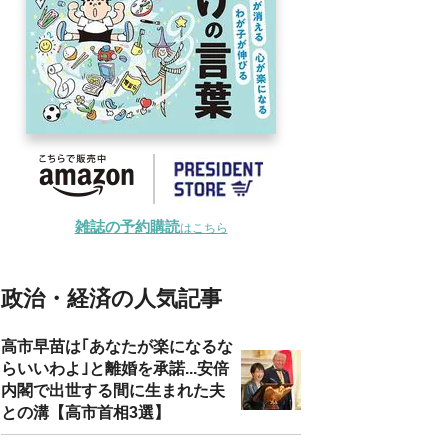
雑誌の予約購読
はこちら
政治・経済の人気記事
高市早苗は｢あなたが楽になるな
らいいわよ｣と離婚を承諾...安倍
内閣で出世する間に生まれた夫
との溝【高市首相3選】