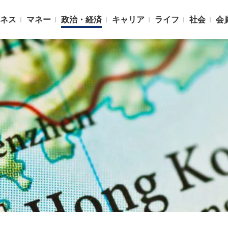
ネス
マネー
政治・経済
キャリア
ライフ
社会
会