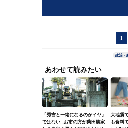
1
政治・
あわせて読みたい
「秀吉と一緒になるのがイヤ」
大地震
ではない...お市の方が柴田勝家
も食料で