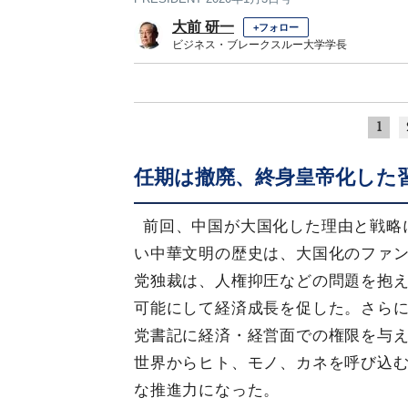
大前 研一
+フォロー
ビジネス・ブレークスルー大学学長
1
任期は撤廃、終身皇帝化した
前回、中国が大国化した理由と戦略
い中華文明の歴史は、大国化のファ
党独裁は、人権抑圧などの問題を抱
可能にして経済成長を促した。さら
党書記に経済・経営面での権限を与
世界からヒト、モノ、カネを呼び込
な推進力になった。