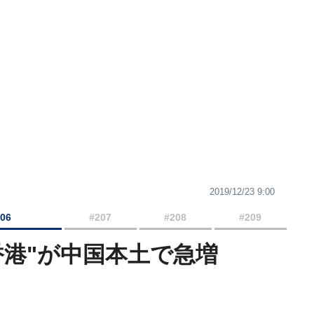
2019/12/23 9:00
206
#207
#208
#209
香港"が中国本土で急増