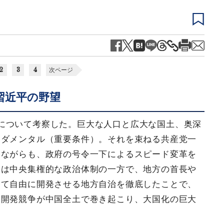
2
3
4
次ページ
習近平の野望
について考察した。巨大な人口と広大な国土、奥深
ンダメンタル（重要条件）。それを束ねる共産党一
えながらも、政府の号令一下によるスピード変革を
には中央集権的な政治体制の一方で、地方の首長や
えて自由に開発させる地方自治を徹底したことで、
む開発競争が中国全土で巻き起こり、大国化の巨大