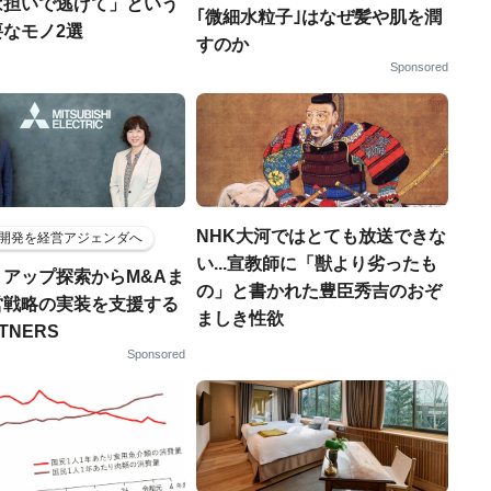
は担いで逃げて」という
｢微細水粒子｣はなぜ髪や肌を潤
なモノ2選
すのか
Sponsored
NHK大河ではとても放送できな
開発を経営アジェンダへ
い...宣教師に「獣より劣ったも
トアップ探索からM&Aま
の」と書かれた豊臣秀吉のおぞ
営戦略の実装を支援する
ましき性欲
RTNERS
Sponsored