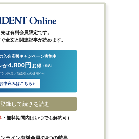
ら先は有料会員限定です。
すぐ全文と関連記事が読めます。
の入会応援キャンペーン実施中
4,800円
ンが
お得
（税込）
プラン限定／他割引との併用不可
お申込みはこちら
登録して続きを読む
料
・無料期間内はいつでも解約可）
ンライン有料会員の4つの特典