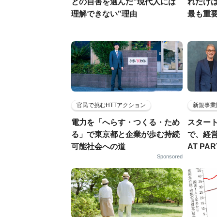
との自害を選んだ"現代人には
れだけ
理解できない"理由
最も重要
官民で挑むHTTアクション
新規事業
電力を「へらす・つくる・ため
スター
る」で東京都と企業が歩む持続
で、経
可能社会への道
AT PA
Sponsored