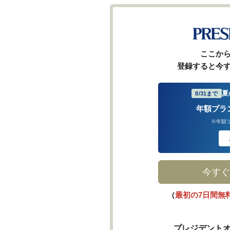
ここか
登録すると今
夏
8/31まで
年額プラ
※年額
今すぐ
（
最初の7日間無
プレジデントオ