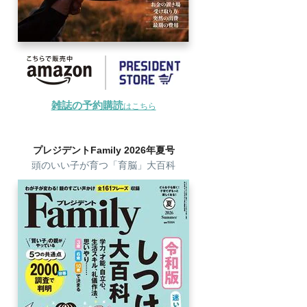
雑誌の予約購読
はこちら
プレジデントFamily 2026年夏号
頭のいい子が育つ「育脳」大百科