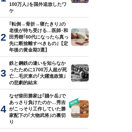
100万人｣を国外追放したワ
ケ
｢転倒→骨折→寝たきり｣の
老後が待ち受ける…医師･和
田秀樹｢60代になったら真っ
先に断捨離すべきもの｣【定
年後の黄金期3選】
鉄と鋼鉄の違いを知らなか
ったために1700万人超が死
亡…毛沢東の｢大躍進政策｣
の悲劇的結末
なぜ柴田勝家は｢賤ケ岳｣で
あっさり負けたのか…秀吉
がこっそり工作していた勝
家配下の｢大物武将｣の裏切
り