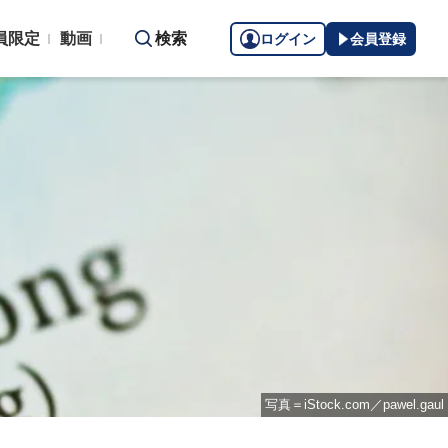
員限定
動画
検索
ログイン
会員登録
写真＝iStock.com／pawel.gaul