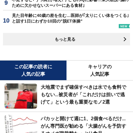
ために欠かせないスーパーにある食材｣
見た目年齢に40歳の差を生む…医師が｢太りにくい体をつくる｣
と話す1日にわずか10回の"脱ET体操"
もっと見る
この記事の読者に
キャリアの
人気の記事
人気記事
大地震でまず確保すべきは水でも食料で
もない...被災者が「これだけは担いで逃
げて」という最も重要なモノ2選
パカッと開けて週に1、2個食べるだけ...
がん専門医が勧める「大腸がんを予防す