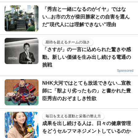
「秀吉と一緒になるのがイヤ」ではな
い...お市の方が柴田勝家との自害を選ん
だ"現代人には理解できない"理由
期待を超えるチームの強さ
「さすが」の一言に込められた驚きや感
動。新しい価値を生み出し続ける電通の
挑戦
Sponsored
NHK大河ではとても放送できない...宣教
師に「獣より劣ったもの」と書かれた豊
臣秀吉のおぞましき性欲
毎日を支える運動と栄養の整え方
成果を出し続ける人は、日々の健康管理
をどうセルフマネジメントしているのか