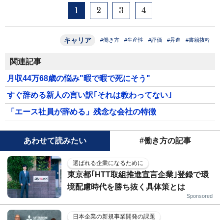
1
2
3
4
キャリア
#働き方
#生産性
#評価
#昇進
#書籍抜粋
関連記事
月収44万68歳の悩み"暇で暇で死にそう"
すぐ辞める新人の言い訳｢それは教わってない｣
「エース社員が辞める」残念な会社の特徴
あわせて読みたい
#働き方の記事
選ばれる企業になるために
東京都｢HTT取組推進宣言企業｣登録で環
境配慮時代を勝ち抜く具体策とは
Sponsored
日本企業の新規事業開発の課題