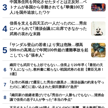
中国系住民を同化させたタイとは正反対…ベ
トナムが各国から非難されても｢華僑100万
人｣を国外追放したワケ
信長を支える四天王の一人だったのに…秀吉
にハメられて｢清須会議｣に出席できなかった
武将の哀れな末路
｢サンダル登山の若者｣より実は危険…標高
599ｍの高尾山で年間100件超の遭難事故を起
こしている"張本人"
織田でも武田でも上杉でもない…信長より20年早く｢最初の天
下人｣になった､教科書に載らない戦国武将の名前【豊臣兄弟！
3選】
｢お市の再婚｣で露呈した秀吉の腹黒さ…清須会議の約束を守っ
たのに､滅亡に追い込まれた柴田勝家の"急所"
｢織田家の後継者選び｣でも｢秀吉の一人勝ち｣でもない…清洲会
議で信長の息子2人が争った"本当の争点"
不足すると｢うつ病｣が増え､子どものIQに影響…東大教授｢脳の