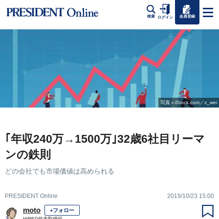
会員登録
検索
ログイン
写真＝iStock.com／z_wei
｢年収240万→1500万｣32歳6社目リーマ
ンの鉄則
どの会社でも市場価値は高められる
PRESIDENT Online
2019/10/23 15:00
moto
+フォロー
HIRED代表取締役