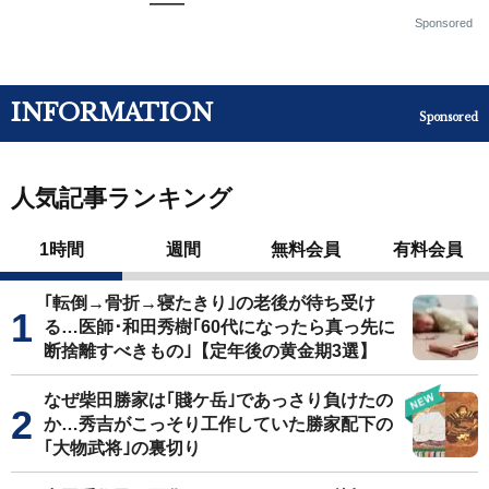
——
Sponsored
INFORMATION
Sponsored
人気記事ランキング
1時間
週間
無料会員
有料会員
｢転倒→骨折→寝たきり｣の老後が待ち受け
る…医師･和田秀樹｢60代になったら真っ先に
断捨離すべきもの｣【定年後の黄金期3選】
なぜ柴田勝家は｢賤ケ岳｣であっさり負けたの
か…秀吉がこっそり工作していた勝家配下の
｢大物武将｣の裏切り