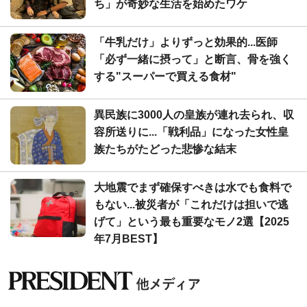
ち」が奇妙な生活を始めたワケ
「牛乳だけ」よりずっと効果的...医師
「必ず一緒に摂って」と断言、骨を強く
する"スーパーで買える食材"
異民族に3000人の皇族が連れ去られ、収
容所送りに...「戦利品」になった女性皇
族たちがたどった悲惨な結末
大地震でまず確保すべきは水でも食料で
もない...被災者が「これだけは担いで逃
げて」という最も重要なモノ2選【2025
年7月BEST】