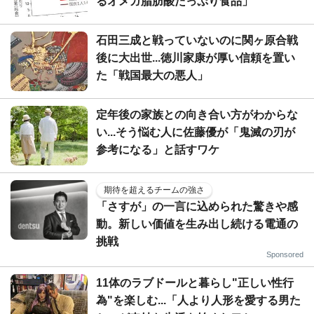
るオメガ脂肪酸たっぷり食品」
石田三成と戦っていないのに関ヶ原合戦
後に大出世...徳川家康が厚い信頼を置い
た「戦国最大の悪人」
定年後の家族との向き合い方がわからな
い...そう悩む人に佐藤優が「鬼滅の刃が
参考になる」と話すワケ
期待を超えるチームの強さ
「さすが」の一言に込められた驚きや感
動。新しい価値を生み出し続ける電通の
挑戦
Sponsored
11体のラブドールと暮らし"正しい性行
為"を楽しむ...「人より人形を愛する男た