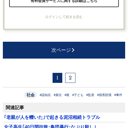
有料会員サービスに関する詳細はこちら
ログインして続きを読む
次ページ
1
2
社会
#認知症
#責任
#親
#子ども
#監督
#損害賠償
#事件
関連記事
｢老親が人を轢いた｣で起きる泥沼相続トラブル
女子高生｢40日間拉致･集団暴行･なぶり殺し｣