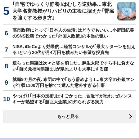
｢自宅でゆっくり静養｣はむしろ逆効果…東北
大学名誉教授がリハビリの主役に据えた｢腎臓
を強くする歩き方｣
高市政権にとって｢日本人の生活｣はどうでもいい…小野田紀美
のSNS投稿でわかった｢外国人政策｣の本当の狙い
NISA､iDeCoより効果的…経営コンサルが｢最大リターンを狙え
る｣という20代が月4万円を積みたい有望な投資先
逆らった県議は次々と姿を消した…麻生太郎ですら手に負えな
い｢自民党福岡県議団｣が県民よりも大事にする掟
就職9カ月の夜､布団の中で｢もう辞めよう｣…東大卒の外銀マン
が年収1100万円を捨てて選んだ意外すぎる仕事
やっぱり｢日本の技術｣はすごかった…習近平が恐れ､ゼレンス
キーが熱望する｢超巨大企業｣の知られざる実力
もっと見る