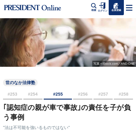
会員登録
検索
ログイン
写真＝iStock.com／AND-ONE
世のなか法律塾
#253
#254
#255
#256
#257
#258
｢認知症の親が車で事故｣の責任を子が負
う事例
"法は不可能を強いるものではない"