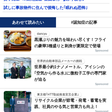
試しに事故物件に住んで後悔した｢眠れぬ恐怖｣
あわせて読みたい
#認知症の記事
dancyu
黒瀬ぶりの魅力を味わい尽くす！フライ
の豪華3種盛りと刺身が夏限定で登場
Sponsored
世界的自動車部品メーカーの挑戦
世界最小約1ナノメートル、アイシンの
｢空気から作る水｣に微粒子工学の専門家
が迫る
Sponsored
東京都｢HTT取組推進宣言企業｣
リサイクル企業が節電・発電・蓄電を実
践、社員のやる気と営業力も向上！
Sponsored