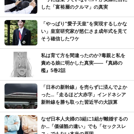
した「富裕層のクルマ」の真実
「やっぱり"愛子天皇"を実現するしかな
い」皇室研究家が悠仁さま成年式を見て
そう確信したワケ
私は育て方を間違ったのか?毒親と私を
責める娘に明かした真実――『真綿の
檻』5巻2話
「日本の新幹線」を売らずに済んでよか
った...「走るほど大赤字」インドネシア
新幹線を勝ち取った習近平の大誤算
なぜ日本人夫婦の3組に1組が離婚するの
か...「価値観の違い」でも「セックスレ
ス」でもない本当の原因