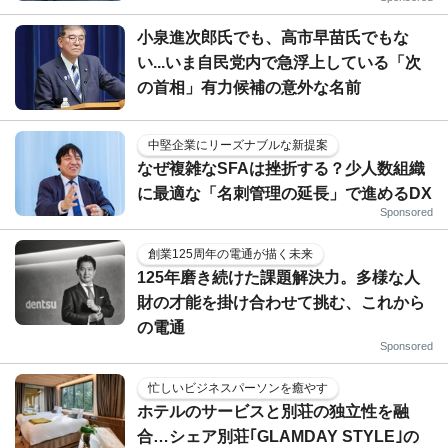
小泉進次郎氏でも、高市早苗氏でもな
い...いま自民党内で急浮上している「次
の首相」有力候補の意外な名前
中堅企業にリーズナブルな新提案
なぜ複雑なSFAは挫折する？少人数組織
に最適な「名刺管理の延長」で進めるDX
Sponsored
創業125周年の電通が描く未来
125年磨き続けた課題解決力。多様な人
財の才能を掛け合わせて挑む、これから
の電通
Sponsored
忙しいビジネスパーソンを癒やす
ホテルのサービスと別荘の独立性を融
合…シェア別荘｢GLAMDAY STYLE｣の