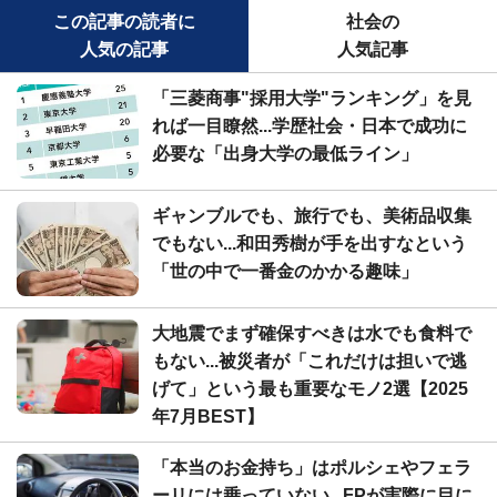
この記事の読者に
社会の
人気の記事
人気記事
「三菱商事"採用大学"ランキング」を見
れば一目瞭然...学歴社会・日本で成功に
必要な「出身大学の最低ライン」
ギャンブルでも、旅行でも、美術品収集
でもない...和田秀樹が手を出すなという
「世の中で一番金のかかる趣味」
大地震でまず確保すべきは水でも食料で
もない...被災者が「これだけは担いで逃
げて」という最も重要なモノ2選【2025
年7月BEST】
「本当のお金持ち」はポルシェやフェラ
ーリには乗っていない...FPが実際に目に