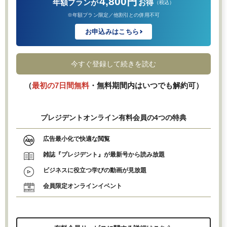
4,800円
年額プランが
お得
（税込）
※年額プラン限定／他割引との併用不可
お申込みはこちら
今すぐ登録して続きを読む
（
最初の7日間無料
・無料期間内はいつでも解約可）
プレジデントオンライン有料会員の4つの特典
広告最小化で快適な閲覧
雑誌『プレジデント』が最新号から読み放題
ビジネスに役立つ学びの動画が見放題
会員限定オンラインイベント