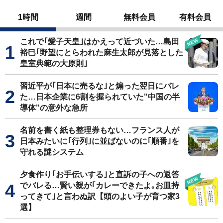
1時間
週間
無料会員
有料会員
これで｢愛子天皇｣はかえって近づいた…島田
裕巳｢野望にとらわれた麻生太郎が見落とした
皇室典範の大原則｣
習近平が｢日本に売るな｣と煽った翌日にバレ
た…日本企業に6割を握られていた"中国の半
導体"の意外な急所
名前を書く紙も整理券もない…フランス人が
日本みたいに｢行列｣に並ばないのに｢順番｣を
守れる謎システム
夕食作り｢お手伝いする｣と直訴の子への返答
でバレる…賢い親が｢カレーできたよ｡お皿持
ってきて｣と言わぬ訳【頭のよい子が育つ家3
選】