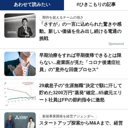
あわせて読みたい
#ひきこもりの記事
期待を超えるチームの強さ
「さすが」の一言に込められた驚きや感
動。新しい価値を生み出し続ける電通の
挑戦
Sponsored
早期治療をすれば早期復帰できるとは限
らない...産業医が見た「コロナ後遺症社
員」の"意外な回復プロセス"
29歳息子の"生涯無職"決定で額に汗して
貯めた3200万円"蒸発"確定...65歳元エリ
ート社員はFPの節約指令に激怒
新規事業開発を経営アジェンダへ
スタートアップ探索からM&Aまで、経営