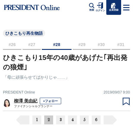
会員登録
検索
ログイン
ひきこもり再生物語
#26
#27
#28
#29
#30
#31
ひきこもり15年の40歳があげた｢再出発
の狼煙｣
「母に頑張らせてばかりじゃ……」
PRESIDENT Online
2019/09/07 9:00
柳澤 美由紀
+フォロー
ファイナンシャルプランナー
1
2
3
4
5
6