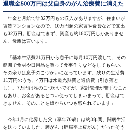
退職金500万円は父自身のがん治療費に消えた
年金と月給で計32万円もの収入がありますが、住まいが
賃貸マンションなので、10万円超の家賃や食費などで支出
も32万円。貯金はできず、資産も約180万円しかありませ
ん。母親は言います。
「基本生活費21万円から息子に毎月10万円渡して、その
範囲で食材や日用品を買って食事作りなどをしてもらい、
その余りは息子のこづかいになっています。残りの生活費
11万円のうち、4万円は水道光熱費と通信費（引き落と
し）。7万円は私のこづかいですが、家計管理が苦手なこと
もあり、お金があるとつい使ってしまいまって、貯金はで
きません。そのことを娘からいつも怒られています」
今年1月に他界した父（享年70歳）は約3年間、闘病生活
を送っていました。肺がん（肺扁平上皮がん）だったそう