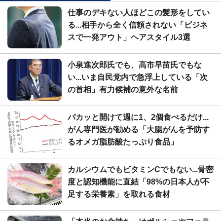
仕事のデキない人ほどこの髪形をしてい
る...相手から全く信頼されない「ビジネ
スで一発アウト」ヘアスタイル3選
小泉進次郎氏でも、高市早苗氏でもな
い...いま自民党内で急浮上している「次
の首相」有力候補の意外な名前
パカッと開けて週に1、2個食べるだけ...
がん専門医が勧める「大腸がんを予防す
るオメガ脂肪酸たっぷり食品」
カルシウムでもビタミンCでもない...骨密
度と認知機能に直結「98%の日本人が不
足する栄養素」を取れる食材