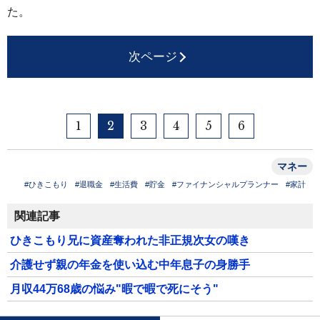
た。
次ページ
1
2
3
4
5
6
マネー
#ひきこもり
#退職金
#生活費
#貯金
#ファイナンシャルプランナー
#家計
関連記事
ひきこもり兄に資産奪われた非正規次女の嘆き
介護せず親の年金を使い込む中年息子の身勝手
月収44万68歳の悩み"暇で暇で死にそう"