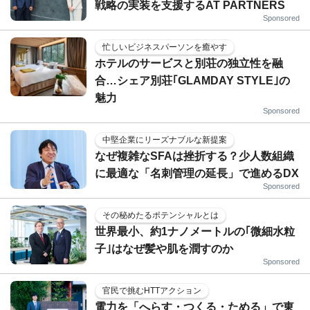
戦略の実装を支援するAT PARTNERS
Sponsored
忙しいビジネスパーソンを癒やす
ホテルのサービスと別荘の独立性を融
合…シェア別荘｢GLAMDAY STYLE｣の
魅力
Sponsored
中堅企業にリーズナブルな新提案
なぜ複雑なSFAは挫折する？少人数組織
に最適な「名刺管理の延長」で進めるDX
Sponsored
その秘めたるポテンシャルとは
世界最小、約1ナノメートルの｢微細水粒
子｣はなぜ髪や肌を潤すのか
Sponsored
官民で挑むHTTアクション
電力を「へらす・つくる・ためる」で東