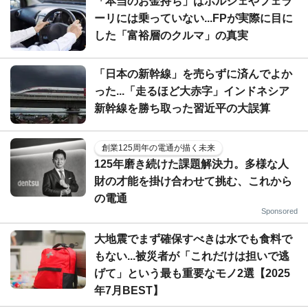
「本当のお金持ち」はポルシェやフェラ
ーリには乗っていない...FPが実際に目に
した「富裕層のクルマ」の真実
「日本の新幹線」を売らずに済んでよか
った...「走るほど大赤字」インドネシア
新幹線を勝ち取った習近平の大誤算
創業125周年の電通が描く未来
125年磨き続けた課題解決力。多様な人
財の才能を掛け合わせて挑む、これから
の電通
Sponsored
大地震でまず確保すべきは水でも食料で
もない...被災者が「これだけは担いで逃
げて」という最も重要なモノ2選【2025
年7月BEST】