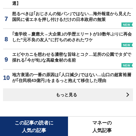
選】
怒るべきは｢おじさんの短パン｣ではない…海外報道から見えた
国民に省エネを押し付けるだけの日本政府の無策
｢進学校→慶應大→大企業｣の学歴エリートが10数年ぶりに再会
した"元不良の友人"に打ちのめされたワケ
エビやカニを想わせる濃密な旨味とコク…近所の公園でタダで
採れる｢今が旬｣な高級食材の名前
地方衰退の一番の原因は｢人口減少｣ではない…山口の超富裕層
が｢住民税43億円｣をまるっと抱えて移住した理由
もっと見る
この記事の読者に
マネーの
人気の記事
人気記事