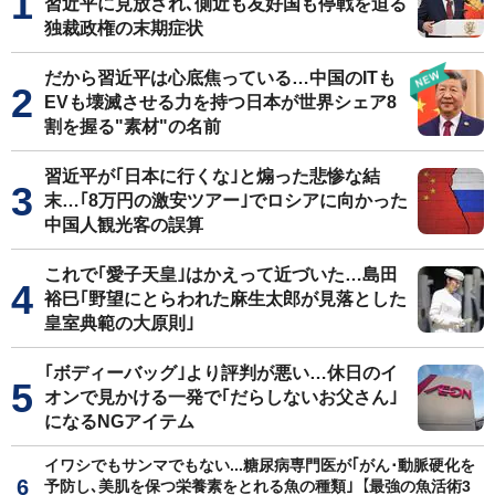
習近平に見放され､側近も友好国も停戦を迫る
独裁政権の末期症状
だから習近平は心底焦っている…中国のITも
EVも壊滅させる力を持つ日本が世界シェア8
割を握る"素材"の名前
習近平が｢日本に行くな｣と煽った悲惨な結
末…｢8万円の激安ツアー｣でロシアに向かった
中国人観光客の誤算
これで｢愛子天皇｣はかえって近づいた…島田
裕巳｢野望にとらわれた麻生太郎が見落とした
皇室典範の大原則｣
｢ボディーバッグ｣より評判が悪い…休日のイ
オンで見かける一発で｢だらしないお父さん｣
になるNGアイテム
イワシでもサンマでもない...糖尿病専門医が｢がん･動脈硬化を
予防し､美肌を保つ栄養素をとれる魚の種類｣【最強の魚活術3