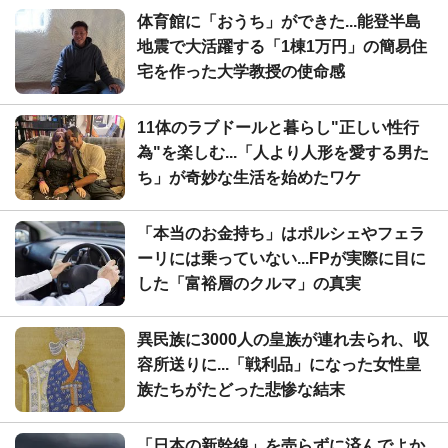
体育館に「おうち」ができた...能登半島
地震で大活躍する「1棟1万円」の簡易住
宅を作った大学教授の使命感
11体のラブドールと暮らし"正しい性行
為"を楽しむ...「人より人形を愛する男た
ち」が奇妙な生活を始めたワケ
「本当のお金持ち」はポルシェやフェラ
ーリには乗っていない...FPが実際に目に
した「富裕層のクルマ」の真実
異民族に3000人の皇族が連れ去られ、収
容所送りに...「戦利品」になった女性皇
族たちがたどった悲惨な結末
「日本の新幹線」を売らずに済んでよか