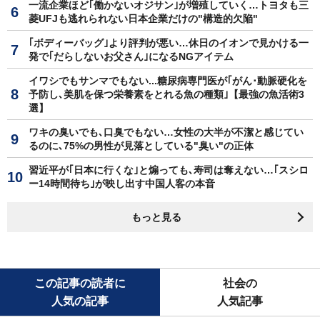
一流企業ほど｢働かないオジサン｣が増殖していく…トヨタも三
菱UFJも逃れられない日本企業だけの"構造的欠陥"
｢ボディーバッグ｣より評判が悪い…休日のイオンで見かける一
発で｢だらしないお父さん｣になるNGアイテム
イワシでもサンマでもない...糖尿病専門医が｢がん･動脈硬化を
予防し､美肌を保つ栄養素をとれる魚の種類｣【最強の魚活術3
選】
ワキの臭いでも､口臭でもない…女性の大半が不潔と感じてい
るのに､75%の男性が見落としている"臭い"の正体
習近平が｢日本に行くな｣と煽っても､寿司は奪えない…｢スシロ
ー14時間待ち｣が映し出す中国人客の本音
もっと見る
この記事の読者に
社会の
人気の記事
人気記事