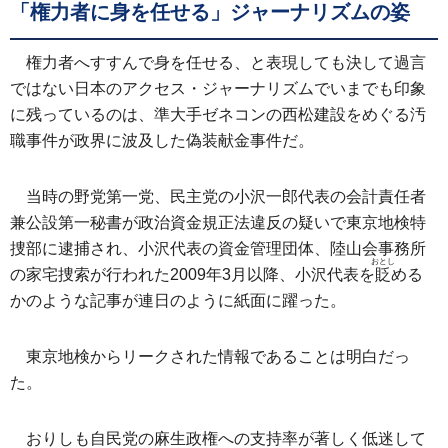
「権力者に身を任せる」ジャーナリズムの姿
権力者へすすんで身を任せる、と表現しても決して過言
ではない日本のアクセス・ジャーナリズムでいまでも印象
に残っているのは、準大手ゼネコンの西松建設をめぐる汚
職事件が政界に波及した偽装献金事件だ。
当時の野党第一党、民主党の小沢一郎代表の会計責任者
兼公設第一秘書が政治資金規正法違反の疑いで東京地検特
捜部に逮捕され、小沢代表の資金管理団体、陸山会事務所
おとし
の家宅捜索が行われた2009年3月以降、小沢代表を
貶
める
かのような記事が連日のように紙面に躍った。
東京地検からリークされた情報であることは明白だっ
た。
おりしも自民党の麻生政権への支持率が著しく低迷して