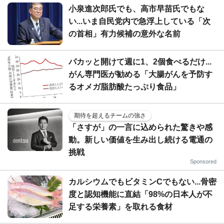
小泉進次郎氏でも、高市早苗氏でもな
い...いま自民党内で急浮上している「次
の首相」有力候補の意外な名前
パカッと開けて週に1、2個食べるだけ...
がん専門医が勧める「大腸がんを予防す
るオメガ脂肪酸たっぷり食品」
期待を超えるチームの強さ
「さすが」の一言に込められた驚きや感
動。新しい価値を生み出し続ける電通の
挑戦
Sponsored
カルシウムでもビタミンCでもない...骨密
度と認知機能に直結「98%の日本人が不
足する栄養素」を取れる食材