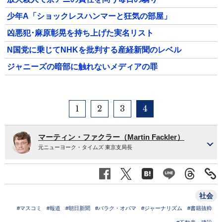
少年A「ショックレスハンマーと狂気の部屋」
凶悪犯･麻原彰晃を持ち上げた実名リスト
N国党に乗じてNHKを批判する産経新聞のレベル
ジャニーズの暗部に触れないメディアの罪
1
2
3
4
マーティン・ファクラー（Martin Fackler）
元ニューヨーク・タイムズ 東京支局長
社会
#マスコミ
#報道
#朝日新聞
#バラク・オバマ
#ジャーナリズム
#書籍抜粋