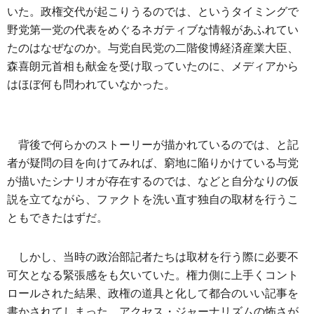
いた。政権交代が起こりうるのでは、というタイミングで
野党第一党の代表をめぐるネガティブな情報があふれてい
たのはなぜなのか。与党自民党の二階俊博経済産業大臣、
森喜朗元首相も献金を受け取っていたのに、メディアから
はほぼ何も問われていなかった。
背後で何らかのストーリーが描かれているのでは、と記
者が疑問の目を向けてみれば、窮地に陥りかけている与党
が描いたシナリオが存在するのでは、などと自分なりの仮
説を立てながら、ファクトを洗い直す独自の取材を行うこ
ともできたはずだ。
しかし、当時の政治部記者たちは取材を行う際に必要不
可欠となる緊張感をも欠いていた。権力側に上手くコント
ロールされた結果、政権の道具と化して都合のいい記事を
書かされてしまった。アクセス・ジャーナリズムの怖さが