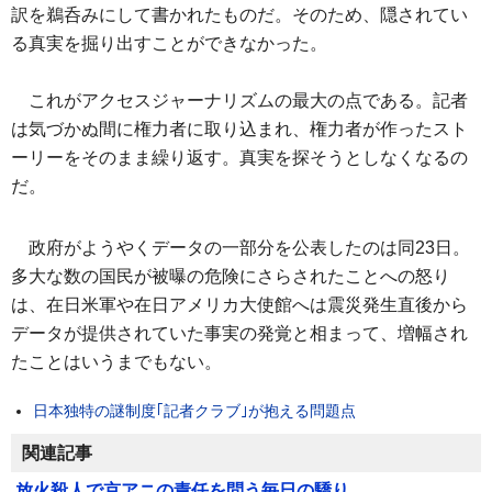
訳を鵜呑みにして書かれたものだ。そのため、隠されてい
る真実を掘り出すことができなかった。
これがアクセスジャーナリズムの最大の点である。記者
は気づかぬ間に権力者に取り込まれ、権力者が作ったスト
ーリーをそのまま繰り返す。真実を探そうとしなくなるの
だ。
政府がようやくデータの一部分を公表したのは同23日。
多大な数の国民が被曝の危険にさらされたことへの怒り
は、在日米軍や在日アメリカ大使館へは震災発生直後から
データが提供されていた事実の発覚と相まって、増幅され
たことはいうまでもない。
日本独特の謎制度｢記者クラブ｣が抱える問題点
関連記事
放火殺人で京アニの責任を問う毎日の驕り