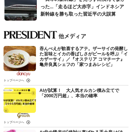
った...「走るほど大赤字」インドネシア
新幹線を勝ち取った習近平の大誤算
吞んべえが歓喜するアテ。ザーサイの発酵し
た旨味とイカの香ばしさがビールを呼ぶ「イ
カザーサイ」／『オステリア コマチーナ』
⻲井良真シェフの「家つまみレシピ」
トップページへ
AIが試算！ 大人気オルカン積み立てで
「2000万円超」、本当の確率
トップページへ