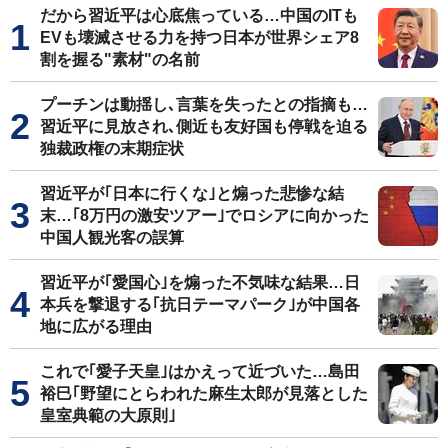
だから習近平は心底焦っている…中国のITも
EVも壊滅させる力を持つ日本が世界シェア8
割を握る"素材"の名前
プーチンは動揺し､言葉を失ったとの指摘も…
習近平に見放され､側近も友好国も停戦を迫る
独裁政権の末期症状
習近平が｢日本に行くな｣と煽った悲惨な結
末…｢8万円の激安ツアー｣でロシアに向かった
中国人観光客の誤算
習近平が｢愛国心｣を煽った不気味な結果…日
本兵を撃退する｢抗日テーマパーク｣が中国各
地に広がる理由
これで｢愛子天皇｣はかえって近づいた…島田
裕巳｢野望にとらわれた麻生太郎が見落とした
皇室典範の大原則｣