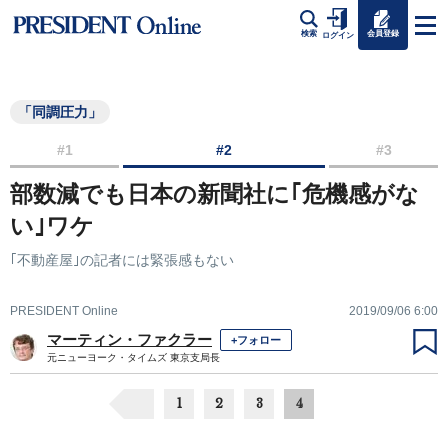
会員登録
検索
ログイン
「同調圧力」
#1
#2
#3
部数減でも日本の新聞社に｢危機感がな
い｣ワケ
｢不動産屋｣の記者には緊張感もない
PRESIDENT Online
2019/09/06 6:00
マーティン・ファクラー
+フォロー
元ニューヨーク・タイムズ 東京支局長
1
2
3
4