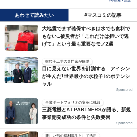
#不動産・建設
あわせて読みたい
#マスコミの記事
大地震でまず確保すべきは水でも食料で
もない...被災者が「これだけは担いで逃
げて」という最も重要なモノ2選
微粒子工学の専門家が解説
目に見えない世界を計測する…アイシン
が生んだ｢世界最小の水粒子｣のポテンシ
ャル
Sponsored
事業ポートフォリオの変革に挑戦
三菱電機とAT PARTNERSが語る、新規
事業開発成功の条件と失敗要因
Sponsored
新しい形の福利厚生として活用