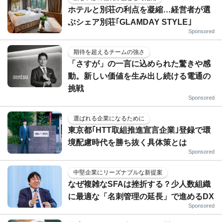
ホテルと別荘の利点を凝縮…経営者が選
ぶシェア別荘｢GLAMDAY STYLE｣
Sponsored
期待を超えるチームの強さ
「さすが」の一言に込められた驚きや感
動。新しい価値を生み出し続ける電通の
挑戦
Sponsored
選ばれる企業になるために
東京都｢HTT取組推進宣言企業｣登録で環
境配慮時代を勝ち抜く具体策とは
Sponsored
中堅企業にリーズナブルな新提案
なぜ複雑なSFAは挫折する？少人数組織
に最適な「名刺管理の延長」で進めるDX
Sponsored