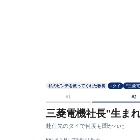
私のピンチを救ってくれた教養
#タイ
#三菱
#1
#2
三菱電機社長"生ま
赴任先のタイで何度も聞かれた
PRESIDENT 2019年6月3日号