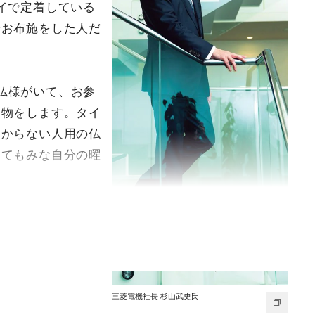
イで定着している
やお布施をした人だ
仏様がいて、お参
え物をします。タイ
わからない人用の仏
してもみな自分の曜
三菱電機社長 杉山武史氏