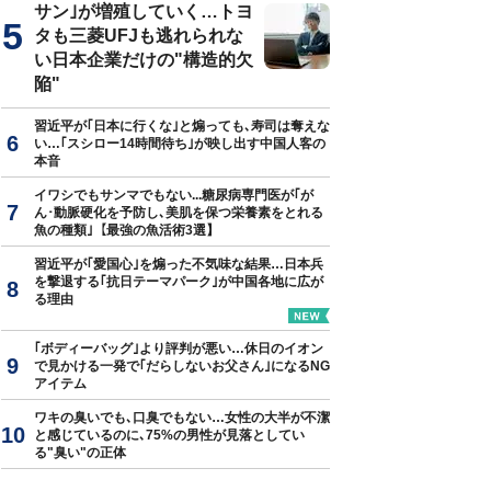
サン｣が増殖していく…トヨ
タも三菱UFJも逃れられな
い日本企業だけの"構造的欠
陥"
習近平が｢日本に行くな｣と煽っても､寿司は奪えな
い…｢スシロー14時間待ち｣が映し出す中国人客の
本音
イワシでもサンマでもない...糖尿病専門医が｢が
ん･動脈硬化を予防し､美肌を保つ栄養素をとれる
魚の種類｣【最強の魚活術3選】
習近平が｢愛国心｣を煽った不気味な結果…日本兵
を撃退する｢抗日テーマパーク｣が中国各地に広が
る理由
｢ボディーバッグ｣より評判が悪い…休日のイオン
で見かける一発で｢だらしないお父さん｣になるNG
アイテム
ワキの臭いでも､口臭でもない…女性の大半が不潔
と感じているのに､75%の男性が見落としてい
る"臭い"の正体