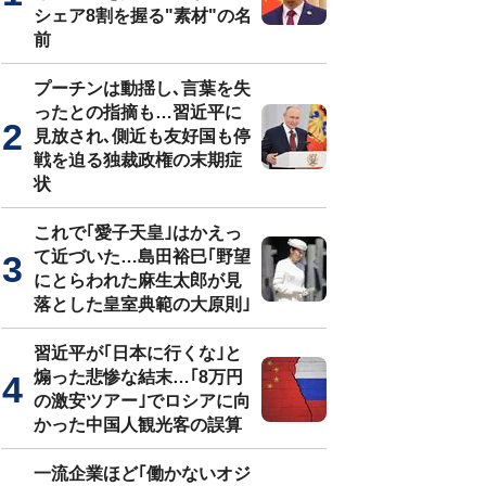
シェア8割を握る"素材"の名
前
プーチンは動揺し､言葉を失
ったとの指摘も…習近平に
見放され､側近も友好国も停
戦を迫る独裁政権の末期症
状
これで｢愛子天皇｣はかえっ
て近づいた…島田裕巳｢野望
にとらわれた麻生太郎が見
落とした皇室典範の大原則｣
習近平が｢日本に行くな｣と
煽った悲惨な結末…｢8万円
の激安ツアー｣でロシアに向
かった中国人観光客の誤算
一流企業ほど｢働かないオジ