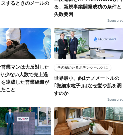
レスするときのメールの
る、新規事業開発成功の条件と
失敗要因
Sponsored
ン営業マンは大反対した
その秘めたるポテンシャルとは
「より少ない人数で売上過
世界最小、約1ナノメートルの
」を達成した営業組織が
｢微細水粒子｣はなぜ髪や肌を潤
えたこと
すのか
Sponsored