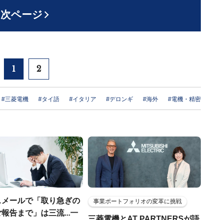
次ページ
1
2
#三菱電機
#タイ語
#イタリア
#デロンギ
#海外
#電機・精密
スメールで「取り急ぎの
事業ポートフォリオの変革に挑戦
報告まで」は三流...一
三菱電機とAT PARTNERSが語