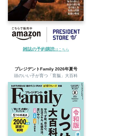
雑誌の予約購読
はこちら
プレジデントFamily 2026年夏号
頭のいい子が育つ「育脳」大百科