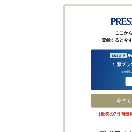
ここか
登録すると今
夏
8/31まで
年額プラ
※年額
今すぐ
（
最初の7日間無