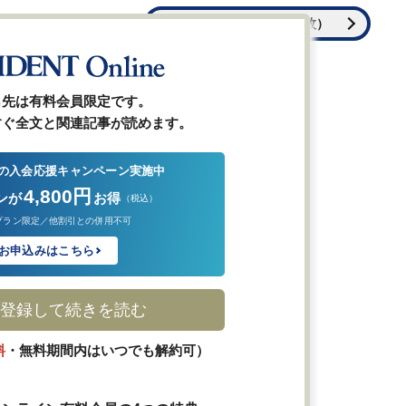
全ての画像を見る（2枚）
ら先は有料会員限定です。
すぐ全文と関連記事が読めます。
の入会応援キャンペーン実施中
4,800円
ンが
お得
（税込）
プラン限定／他割引との併用不可
お申込みはこちら
登録して続きを読む
料
・無料期間内はいつでも解約可）