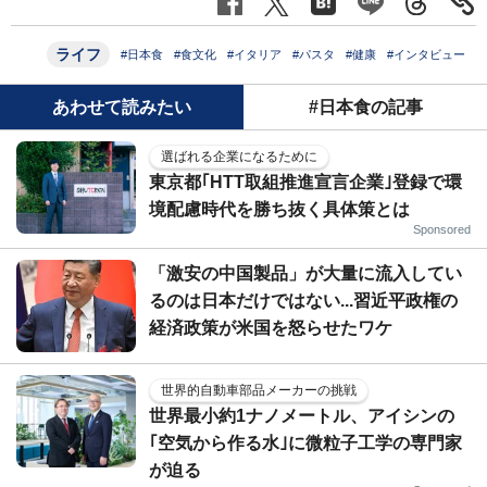
ライフ
#日本食
#食文化
#イタリア
#パスタ
#健康
#インタビュー
あわせて読みたい
#日本食の記事
選ばれる企業になるために
東京都｢HTT取組推進宣言企業｣登録で環
境配慮時代を勝ち抜く具体策とは
Sponsored
「激安の中国製品」が大量に流入してい
るのは日本だけではない...習近平政権の
経済政策が米国を怒らせたワケ
世界的自動車部品メーカーの挑戦
世界最小約1ナノメートル、アイシンの
｢空気から作る水｣に微粒子工学の専門家
が迫る