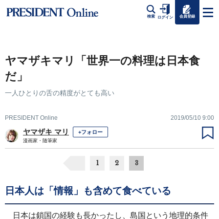
会員登録
検索
ログイン
ヤマザキマリ「世界一の料理は日本食
だ」
一人ひとりの舌の精度がとても高い
PRESIDENT Online
2019/05/10 9:00
ヤマザキ マリ
+フォロー
漫画家・随筆家
1
2
3
日本人は「情報」も含めて食べている
日本は鎖国の経験も長かったし、島国という地理的条件