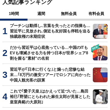
人気記事ランキング
1時間
週間
無料会員
有料会員
プーチンは動揺し､言葉を失ったとの指摘も…
習近平に見放され､側近も友好国も停戦を迫る
独裁政権の末期症状
だから習近平は心底焦っている…中国のITも
EVも壊滅させる力を持つ日本が世界シェア8
割を握る"素材"の名前
習近平が｢日本に行くな｣と煽った悲惨な結
末…｢8万円の激安ツアー｣でロシアに向かった
中国人観光客の誤算
これで｢愛子天皇｣はかえって近づいた…島田
裕巳｢野望にとらわれた麻生太郎が見落とした
皇室典範の大原則｣