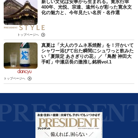
新しい文化は安寧から生まれる。寛永行幸
400年、光悦、宗達、遠州らが彩った寛永文
化の魅力と、今年見たい名所・名作選
トップページへ
真夏は「大人のラムネ系焼酎」を！汗かいて
シャワー浴びて出た瞬間にシュワっと飲みた
い「夏限定 あさぎりの花」／「鳥酎 神田大
手町」中瀬店長の激推し銘柄vol.1
トップページへ