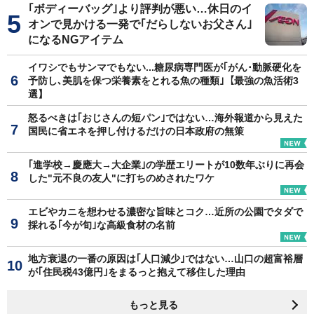
｢ボディーバッグ｣より評判が悪い…休日のイ
オンで見かける一発で｢だらしないお父さん｣
になるNGアイテム
イワシでもサンマでもない...糖尿病専門医が｢がん･動脈硬化を
予防し､美肌を保つ栄養素をとれる魚の種類｣【最強の魚活術3
選】
怒るべきは｢おじさんの短パン｣ではない…海外報道から見えた
国民に省エネを押し付けるだけの日本政府の無策
｢進学校→慶應大→大企業｣の学歴エリートが10数年ぶりに再会
した"元不良の友人"に打ちのめされたワケ
エビやカニを想わせる濃密な旨味とコク…近所の公園でタダで
採れる｢今が旬｣な高級食材の名前
地方衰退の一番の原因は｢人口減少｣ではない…山口の超富裕層
が｢住民税43億円｣をまるっと抱えて移住した理由
もっと見る