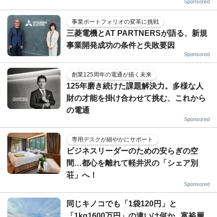
Sponsored
事業ポートフォリオの変革に挑戦
三菱電機とAT PARTNERSが語る、新規
事業開発成功の条件と失敗要因
Sponsored
創業125周年の電通が描く未来
125年磨き続けた課題解決力。多様な人
財の才能を掛け合わせて挑む、これから
の電通
Sponsored
専用デスクが細やかにサポート
ビジネスリーダーのための安らぎの空
間…都心を離れて軽井沢の「シェア別
荘」へ！
Sponsored
同じキノコでも「1袋120円」と
「1kg1600万円」の違いは何か...富裕層