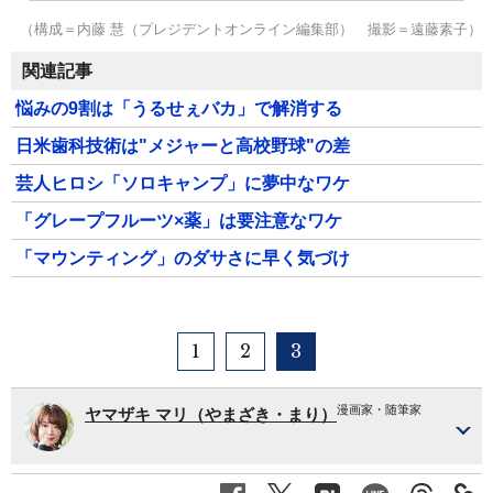
（構成＝内藤 慧（プレジデントオンライン編集部） 撮影＝遠藤素子）
関連記事
悩みの9割は「うるせぇバカ」で解消する
日米歯科技術は"メジャーと高校野球"の差
芸人ヒロシ「ソロキャンプ」に夢中なワケ
「グレープフルーツ×薬」は要注意なワケ
「マウンティング」のダサさに早く気づけ
1
2
3
漫画家・随筆家
ヤマザキ マリ（やまざき・まり）