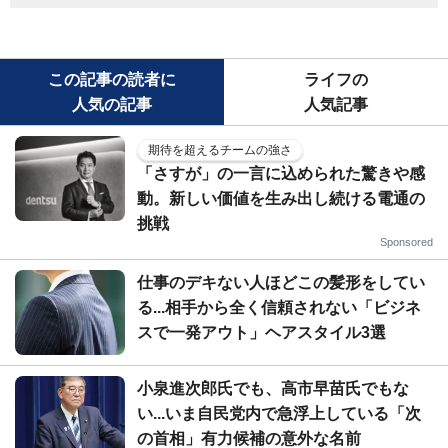
この記事の読者に
ライフの
人気の記事
人気記事
期待を超えるチームの強さ
「さすが」の一言に込められた驚きや感
動。新しい価値を生み出し続ける電通の
挑戦
Sponsored
仕事のデキない人ほどこの髪形をしてい
る...相手から全く信頼されない「ビジネ
スで一発アウト」ヘアスタイル3選
小泉進次郎氏でも、高市早苗氏でもな
い...いま自民党内で急浮上している「次
の首相」有力候補の意外な名前