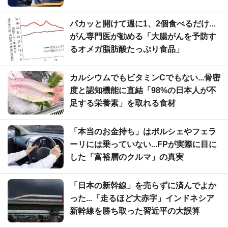
パカッと開けて週に1、2個食べるだけ...
がん専門医が勧める「大腸がんを予防す
るオメガ脂肪酸たっぷり食品」
カルシウムでもビタミンCでもない...骨密
度と認知機能に直結「98%の日本人が不
足する栄養素」を取れる食材
「本当のお金持ち」はポルシェやフェラ
ーリには乗っていない...FPが実際に目に
した「富裕層のクルマ」の真実
「日本の新幹線」を売らずに済んでよか
った...「走るほど大赤字」インドネシア
新幹線を勝ち取った習近平の大誤算