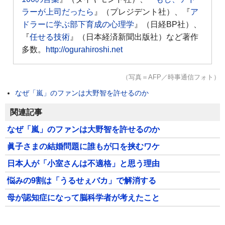
ラーが上司だったら
』（プレジデント社）、『
ア
ドラーに学ぶ部下育成の心理学
』（日経BP社）、
『
任せる技術
』（日本経済新聞出版社）など著作
多数。
http://ogurahiroshi.net
（写真＝AFP／時事通信フォト）
なぜ「嵐」のファンは大野智を許せるのか
関連記事
なぜ「嵐」のファンは大野智を許せるのか
眞子さまの結婚問題に誰もが口を挟むワケ
日本人が「小室さんは不適格」と思う理由
悩みの9割は「うるせぇバカ」で解消する
母が認知症になって脳科学者が考えたこと