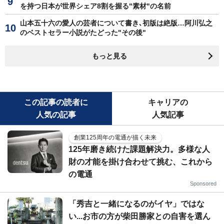
を持つ日本が世界シェア8割を握る"素材"の名前
山本五十六の愛人の芸者について書き､初版は絶版…阿川弘之
のベストセラー小説がたどった"その後"
もっと見る
この記事の読者に
キャリアの
人気の記事
人気記事
創業125周年の電通が描く未来
125年磨き続けた課題解決力。多様な人
財の才能を掛け合わせて挑む、これから
の電通
Sponsored
「秀吉と一緒になるのがイヤ」ではな
い...お市の方が柴田勝家との自害を選ん