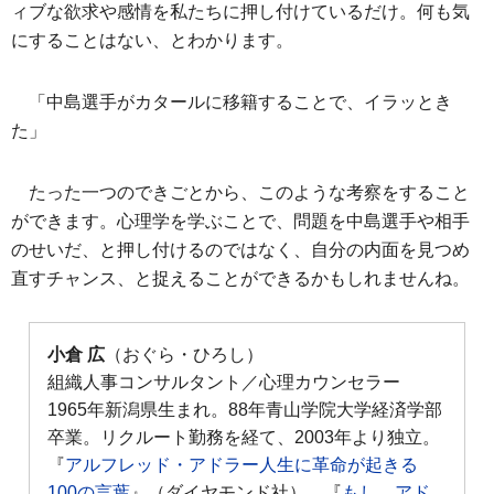
ィブな欲求や感情を私たちに押し付けているだけ。何も気
にすることはない、とわかります。
「中島選手がカタールに移籍することで、イラッとき
た」
たった一つのできごとから、このような考察をすること
ができます。心理学を学ぶことで、問題を中島選手や相手
のせいだ、と押し付けるのではなく、自分の内面を見つめ
直すチャンス、と捉えることができるかもしれませんね。
小倉 広
（おぐら・ひろし）
組織人事コンサルタント／心理カウンセラー
1965年新潟県生まれ。88年青山学院大学経済学部
卒業。リクルート勤務を経て、2003年より独立。
『
アルフレッド・アドラー人生に革命が起きる
100の言葉
』（ダイヤモンド社）、『
もし、アド