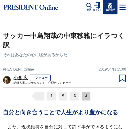
会員登録
検索
ログイン
サッカー中島翔哉の中東移籍にイラつく
訳
それはあなたの心に嘘があるからだ
PRESIDENT Online
2019/04/11 15:00
小倉 広
+フォロー
組織人事コンサルタント／心理カウンセラー
1
2
3
4
自分と向き合うことで人生がより豊かになる
また、現状維持を自分に対して許す事ができるようにな