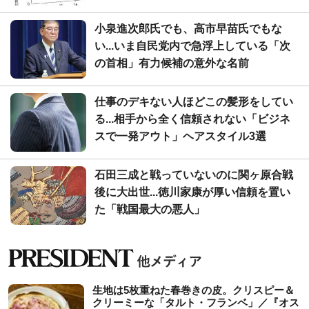
小泉進次郎氏でも、高市早苗氏でもな
い...いま自民党内で急浮上している「次
の首相」有力候補の意外な名前
仕事のデキない人ほどこの髪形をしてい
る...相手から全く信頼されない「ビジネ
スで一発アウト」ヘアスタイル3選
石田三成と戦っていないのに関ヶ原合戦
後に大出世...徳川家康が厚い信頼を置い
た「戦国最大の悪人」
生地は5枚重ねた春巻きの皮。クリスピー＆
クリーミーな「タルト・フランベ」／『オス