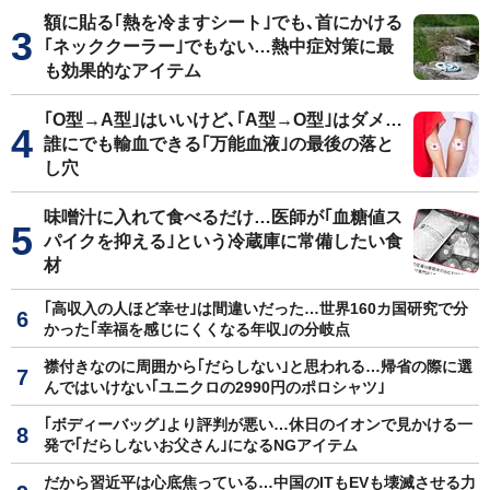
額に貼る｢熱を冷ますシート｣でも､首にかける
｢ネッククーラー｣でもない…熱中症対策に最
も効果的なアイテム
｢O型→A型｣はいいけど､｢A型→O型｣はダメ…
誰にでも輸血できる｢万能血液｣の最後の落と
し穴
味噌汁に入れて食べるだけ…医師が｢血糖値ス
パイクを抑える｣という冷蔵庫に常備したい食
材
｢高収入の人ほど幸せ｣は間違いだった…世界160カ国研究で分
かった｢幸福を感じにくくなる年収｣の分岐点
襟付きなのに周囲から｢だらしない｣と思われる…帰省の際に選
んではいけない｢ユニクロの2990円のポロシャツ｣
｢ボディーバッグ｣より評判が悪い…休日のイオンで見かける一
発で｢だらしないお父さん｣になるNGアイテム
だから習近平は心底焦っている…中国のITもEVも壊滅させる力