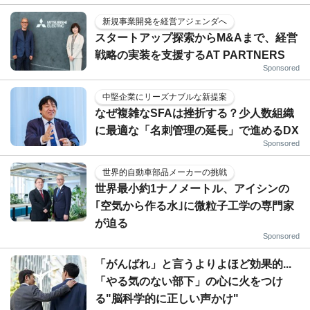
新規事業開発を経営アジェンダへ
スタートアップ探索からM&Aまで、経営
戦略の実装を支援するAT PARTNERS
Sponsored
中堅企業にリーズナブルな新提案
なぜ複雑なSFAは挫折する？少人数組織
に最適な「名刺管理の延長」で進めるDX
Sponsored
世界的自動車部品メーカーの挑戦
世界最小約1ナノメートル、アイシンの
｢空気から作る水｣に微粒子工学の専門家
が迫る
Sponsored
「がんばれ」と言うよりよほど効果的...
「やる気のない部下」の心に火をつけ
る"脳科学的に正しい声かけ"