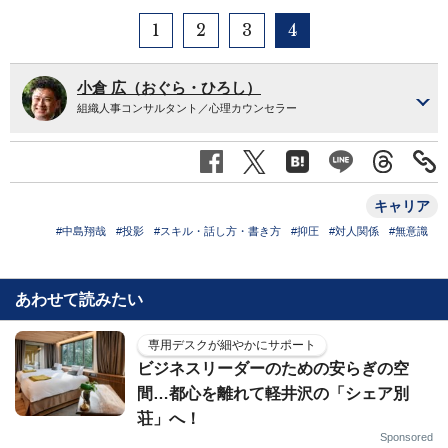
1
2
3
4
小倉 広（おぐら・ひろし）
組織人事コンサルタント／心理カウンセラー
キャリア
#中島翔哉
#投影
#スキル・話し方・書き方
#抑圧
#対人関係
#無意識
あわせて読みたい
専用デスクが細やかにサポート
ビジネスリーダーのための安らぎの空
間…都心を離れて軽井沢の「シェア別
荘」へ！
Sponsored