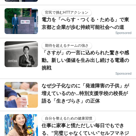
官民で挑むHTTアクション
電力を「へらす・つくる・ためる」で東
京都と企業が歩む持続可能社会への道
Sponsored
期待を超えるチームの強さ
「さすが」の一言に込められた驚きや感
動。新しい価値を生み出し続ける電通の
挑戦
Sponsored
なぜ少子化なのに「発達障害の子供」が
増えているのか...特別支援学校の校長が
語る「生きづらさ」の正体
自分を整えるための健康習慣
仕事に家事と慌ただしい毎日でもでき
る、“完璧じゃなくていい”セルフマネジ