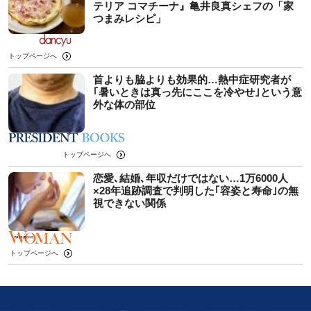
テリア コマチーナ』亀井良真シェフの「家
つまみレシピ」
トップページへ
首よりも脇よりも効果的…熱中症研究者が
｢暑いときは真っ先にここを冷やせ｣という意
外な体の部位
トップページへ
恋愛､結婚､年収だけではない…1万6000人
×28年追跡調査で判明した｢容姿と寿命｣の無
視できない関係
トップページへ