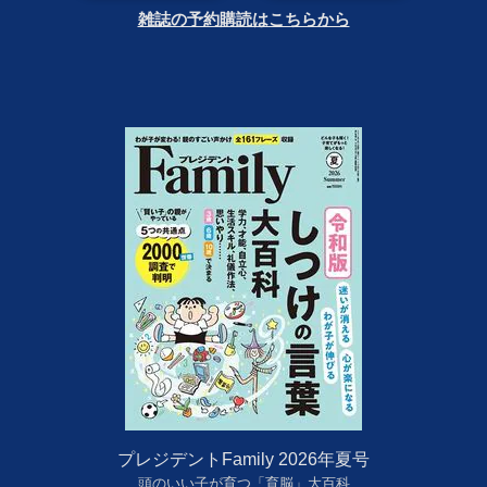
雑誌の予約購読はこちらから
プレジデントFamily 2026年夏号
頭のいい子が育つ「育脳」大百科