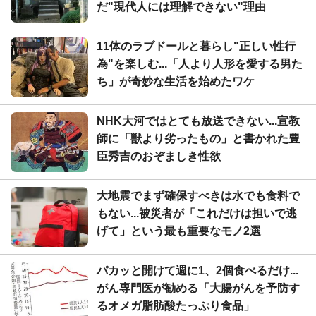
だ"現代人には理解できない"理由
11体のラブドールと暮らし"正しい性行
為"を楽しむ...「人より人形を愛する男た
ち」が奇妙な生活を始めたワケ
NHK大河ではとても放送できない...宣教
師に「獣より劣ったもの」と書かれた豊
臣秀吉のおぞましき性欲
大地震でまず確保すべきは水でも食料で
もない...被災者が「これだけは担いで逃
げて」という最も重要なモノ2選
パカッと開けて週に1、2個食べるだけ...
がん専門医が勧める「大腸がんを予防す
るオメガ脂肪酸たっぷり食品」