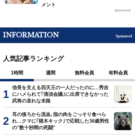
メント
Sponsored
INFORMATION
Sponsored
人気記事ランキング
1時間
週間
無料会員
有料会員
信長を支える四天王の一人だったのに…秀吉
にハメられて｢清須会議｣に出席できなかった
武将の哀れな末路
耳の後ろから流血､指の肉をごっそり食べら
れ…クマに｢猪木キック｣で応戦した36歳男性
の"数十秒間の死闘"