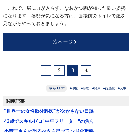
これで、肩に力が入らず、なおかつ胸が張った良い姿勢
になります。姿勢が気になる方は、面接前のトイレで鏡を
見ながらやっておきましょう。
次ページ
1
2
3
4
キャリア
#印象
#姿勢
#発声
#好感度
#人事
関連記事
"世界一の女性脳外科医"が欠かさない日課
43歳でスキルゼロ"中年フリーター"の焦り
小室圭さんの恐るべき自己ブランド化戦略