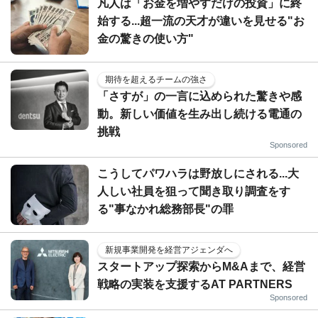
凡人は「お金を増やすだけの投資」に終
始する...超一流の天才が違いを見せる"お
金の驚きの使い方"
期待を超えるチームの強さ
「さすが」の一言に込められた驚きや感
動。新しい価値を生み出し続ける電通の
挑戦
Sponsored
こうしてパワハラは野放しにされる...大
人しい社員を狙って聞き取り調査をす
る"事なかれ総務部長"の罪
新規事業開発を経営アジェンダへ
スタートアップ探索からM&Aまで、経営
戦略の実装を支援するAT PARTNERS
Sponsored