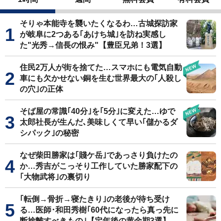
そりゃ本能寺を襲いたくなるわ…古城探訪家
が岐阜に2つある｢あけち城｣を訪ね実感し
た"光秀→信長の恨み"【豊臣兄弟！3選】
住民2万人が街を捨てた…スマホにも電気自動
車にも欠かせない銅を生む世界最大の｢人殺し
の穴｣の正体
そば屋の常識｢40分｣を｢5分｣に変えた…ゆで
太郎社長が生んだ､美味しくて早い｢儲かるダ
シパック｣の秘密
なぜ柴田勝家は｢賤ケ岳｣であっさり負けたの
か…秀吉がこっそり工作していた勝家配下の
｢大物武将｣の裏切り
｢転倒→骨折→寝たきり｣の老後が待ち受け
る…医師･和田秀樹｢60代になったら真っ先に
断捨離すべきもの｣【定年後の黄金期3選】