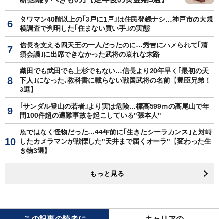
タワマン40階以上の｢3戸に1戸｣は住民登録ナシ…神戸市の大規
模調査で判明した｢住まない買い手｣の実態
信長を支える四天王の一人だったのに…秀吉にハメられて｢清
須会議｣に出席できなかった武将の哀れな末路
織田でも武田でも上杉でもない…信長より20年早く｢最初の天
下人｣になった､教科書に載らない戦国武将の名前【豊臣兄弟！
3選】
｢サンダル登山の若者｣より実は危険…標高599ｍの高尾山で年
間100件超の遭難事故を起こしている"張本人"
魚ではなく怪物だった…44年前に｢生きたシーラカンス｣と対峙
したカメラマンが戦慄した"天井まで届くオーラ"【変わった生
き物3選】
もっと見る
この記事の読者に
キャリアの