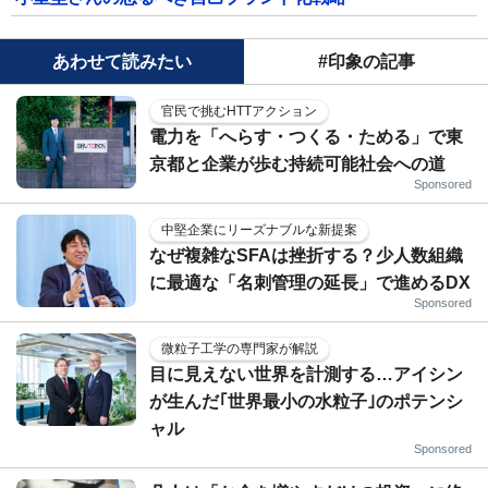
あわせて読みたい
#印象の記事
官民で挑むHTTアクション
電力を「へらす・つくる・ためる」で東
京都と企業が歩む持続可能社会への道
Sponsored
中堅企業にリーズナブルな新提案
なぜ複雑なSFAは挫折する？少人数組織
に最適な「名刺管理の延長」で進めるDX
Sponsored
微粒子工学の専門家が解説
目に見えない世界を計測する…アイシン
が生んだ｢世界最小の水粒子｣のポテンシ
ャル
Sponsored