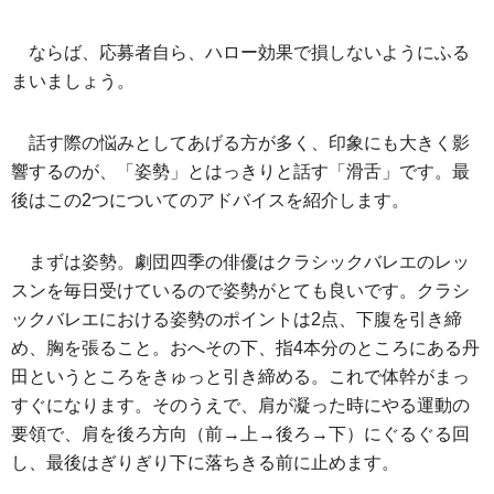
ならば、応募者自ら、ハロー効果で損しないようにふる
まいましょう。
話す際の悩みとしてあげる方が多く、印象にも大きく影
響するのが、「姿勢」とはっきりと話す「滑舌」です。最
後はこの2つについてのアドバイスを紹介します。
まずは姿勢。劇団四季の俳優はクラシックバレエのレッ
スンを毎日受けているので姿勢がとても良いです。クラシ
ックバレエにおける姿勢のポイントは2点、下腹を引き締
め、胸を張ること。おへその下、指4本分のところにある丹
田というところをきゅっと引き締める。これで体幹がまっ
すぐになります。そのうえで、肩が凝った時にやる運動の
要領で、肩を後ろ方向（前→上→後ろ→下）にぐるぐる回
し、最後はぎりぎり下に落ちきる前に止めます。