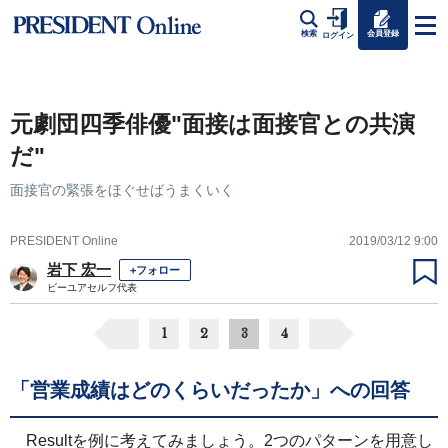
会員登録
検索
ログイン
元劇団四季俳優"面接は面接官との共演
だ"
面接官の緊張をほぐせばうまくいく
PRESIDENT Online
2019/03/12 9:00
岩下 宏一
+フォロー
ビーユアセルフ代表
1
2
3
4
「営業成績はどのくらいだったか」への回答
Resultを例に考えてみましょう。2つのパターンを用意し