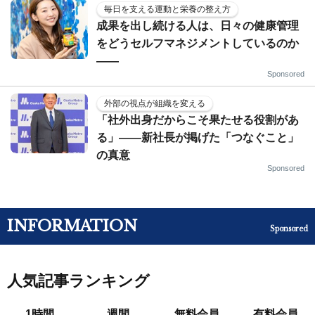
毎日を支える運動と栄養の整え方
成果を出し続ける人は、日々の健康管理
をどうセルフマネジメントしているのか
——
Sponsored
外部の視点が組織を変える
「社外出身だからこそ果たせる役割があ
る」――新社長が掲げた「つなぐこと」
の真意
Sponsored
INFORMATION
Sponsored
人気記事ランキング
1時間
週間
無料会員
有料会員