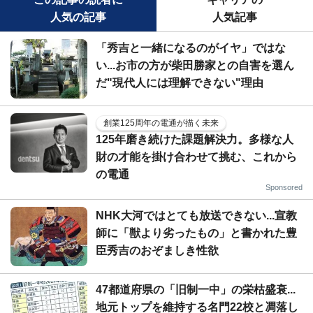
人気の記事
人気記事
「秀吉と一緒になるのがイヤ」ではな
い...お市の方が柴田勝家との自害を選ん
だ"現代人には理解できない"理由
創業125周年の電通が描く未来
125年磨き続けた課題解決力。多様な人
財の才能を掛け合わせて挑む、これから
の電通
Sponsored
NHK大河ではとても放送できない...宣教
師に「獣より劣ったもの」と書かれた豊
臣秀吉のおぞましき性欲
47都道府県の「旧制一中」の栄枯盛衰...
地元トップを維持する名門22校と凋落し