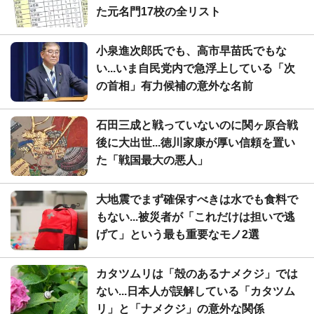
た元名門17校の全リスト
小泉進次郎氏でも、高市早苗氏でもな
い...いま自民党内で急浮上している「次
の首相」有力候補の意外な名前
石田三成と戦っていないのに関ヶ原合戦
後に大出世...徳川家康が厚い信頼を置い
た「戦国最大の悪人」
大地震でまず確保すべきは水でも食料で
もない...被災者が「これだけは担いで逃
げて」という最も重要なモノ2選
カタツムリは「殻のあるナメクジ」では
ない...日本人が誤解している「カタツム
リ」と「ナメクジ」の意外な関係