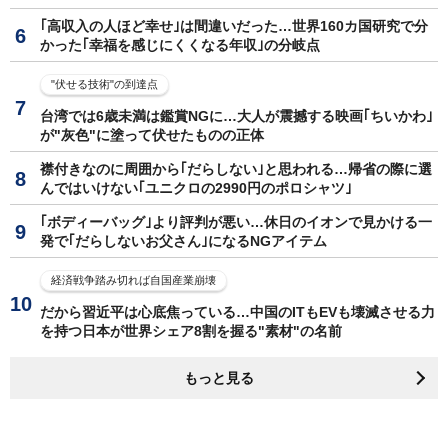
｢高収入の人ほど幸せ｣は間違いだった…世界160カ国研究で分
かった｢幸福を感じにくくなる年収｣の分岐点
"伏せる技術"の到達点
台湾では6歳未満は鑑賞NGに…大人が震撼する映画｢ちいかわ｣
が"灰色"に塗って伏せたものの正体
襟付きなのに周囲から｢だらしない｣と思われる…帰省の際に選
んではいけない｢ユニクロの2990円のポロシャツ｣
｢ボディーバッグ｣より評判が悪い…休日のイオンで見かける一
発で｢だらしないお父さん｣になるNGアイテム
経済戦争踏み切れば自国産業崩壊
だから習近平は心底焦っている…中国のITもEVも壊滅させる力
を持つ日本が世界シェア8割を握る"素材"の名前
もっと見る