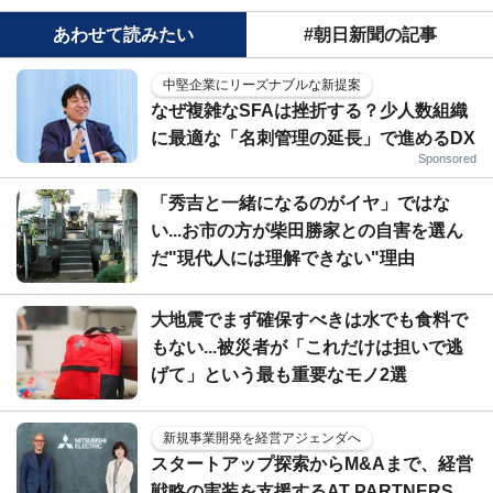
あわせて読みたい
#朝日新聞の記事
中堅企業にリーズナブルな新提案
なぜ複雑なSFAは挫折する？少人数組織
に最適な「名刺管理の延長」で進めるDX
Sponsored
「秀吉と一緒になるのがイヤ」ではな
い...お市の方が柴田勝家との自害を選ん
だ"現代人には理解できない"理由
大地震でまず確保すべきは水でも食料で
もない...被災者が「これだけは担いで逃
げて」という最も重要なモノ2選
新規事業開発を経営アジェンダへ
スタートアップ探索からM&Aまで、経営
戦略の実装を支援するAT PARTNERS