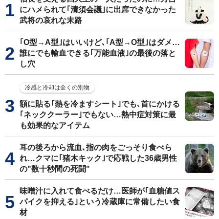
にハメられて｢清須会議｣に出席できなかった
武将の哀れな末路
｢O型→A型｣はいいけど､｢A型→O型｣はダメ…
誰にでも輸血できる｢万能血液｣の最後の落と
し穴
冷感と冷却は全くの別物
額に貼る｢熱を冷ますシート｣でも､首にかける
｢ネッククーラー｣でもない…熱中症対策に最
も効果的なアイテム
耳の後ろから流血､指の肉をごっそり食べら
れ…クマに｢猪木キック｣で応戦した36歳男性
の"数十秒間の死闘"
味噌汁に入れて食べるだけ…医師が｢血糖値ス
パイクを抑える｣という冷蔵庫に常備したい食
材