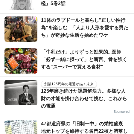
檻』5巻2話
11体のラブドールと暮らし"正しい性行
為"を楽しむ...「人より人形を愛する男た
ち」が奇妙な生活を始めたワケ
「牛乳だけ」よりずっと効果的...医師
「必ず一緒に摂って」と断言、骨を強く
する"スーパーで買える食材"
創業125周年の電通が描く未来
125年磨き続けた課題解決力。多様な人
財の才能を掛け合わせて挑む、これから
の電通
Sponsored
47都道府県の「旧制一中」の栄枯盛衰...
地元トップを維持する名門22校と凋落し