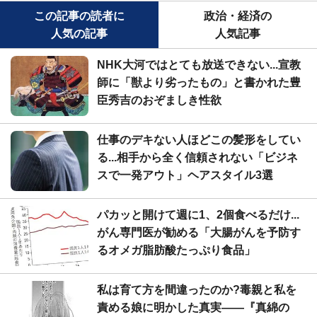
この記事の読者に
政治・経済の
人気の記事
人気記事
NHK大河ではとても放送できない...宣教
師に「獣より劣ったもの」と書かれた豊
臣秀吉のおぞましき性欲
仕事のデキない人ほどこの髪形をしてい
る...相手から全く信頼されない「ビジネ
スで一発アウト」ヘアスタイル3選
パカッと開けて週に1、2個食べるだけ...
がん専門医が勧める「大腸がんを予防す
るオメガ脂肪酸たっぷり食品」
私は育て方を間違ったのか?毒親と私を
責める娘に明かした真実――『真綿の