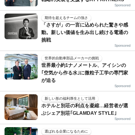
Sponsored
期待を超えるチームの強さ
「さすが」の一言に込められた驚きや感
動。新しい価値を生み出し続ける電通の
挑戦
Sponsored
世界的自動車部品メーカーの挑戦
世界最小約1ナノメートル、アイシンの
｢空気から作る水｣に微粒子工学の専門家
が迫る
Sponsored
新しい形の福利厚生として活用
ホテルと別荘の利点を凝縮…経営者が選
ぶシェア別荘｢GLAMDAY STYLE｣
Sponsored
選ばれる企業になるために