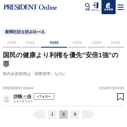
会員登録
検索
ログイン
新聞社説を読み比べる
#100
#101
#102
#103
#104
#105
国民の健康より利権を優先"安倍1強"の
罪
屋内全面禁煙は「国際標準」なのに
PRESIDENT Online
2018/07/26 9:00
沙鴎 一歩
+フォロー
ジャーナリスト
1
2
3