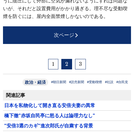
うに陰圧にして外部に空気が漏れないようにすれば問題な
いが、それだと設置費用がかかり過ぎる。理不尽な受動喫
煙を防ぐには、屋内全面禁煙しかないのである。
次ページ
1
2
3
政治・経済
#朝日新聞
#読売新聞
#受動喫煙
#社説
#自民党
関連記事
日本を私物化して開き直る安倍夫妻の異常
橋下徹"赤坂自民亭に怒る人は論理力なし"
"安倍3選のカギ"進次郎氏が自粛する背景