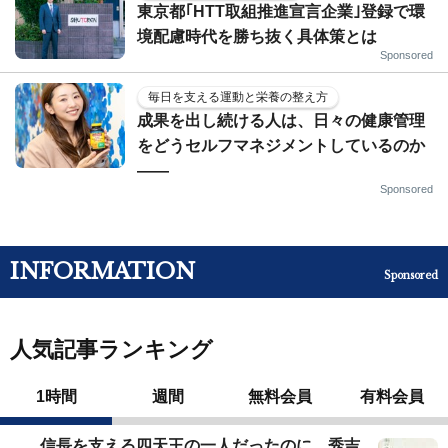
東京都｢HTT取組推進宣言企業｣登録で環
境配慮時代を勝ち抜く具体策とは
Sponsored
毎日を支える運動と栄養の整え方
成果を出し続ける人は、日々の健康管理
をどうセルフマネジメントしているのか
——
Sponsored
INFORMATION
Sponsored
人気記事ランキング
1時間
週間
無料会員
有料会員
信長を支える四天王の一人だったのに…秀吉