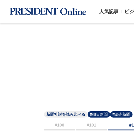
人気記事
ビジ
新聞社説を読み比べる
#朝日新聞
#読売新聞
#100
#101
#