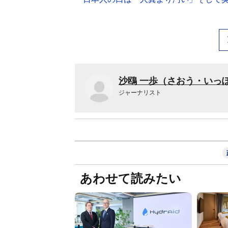
沙鴎 一歩（さおう・いっ
ジャーナリスト
あわせて読みたい