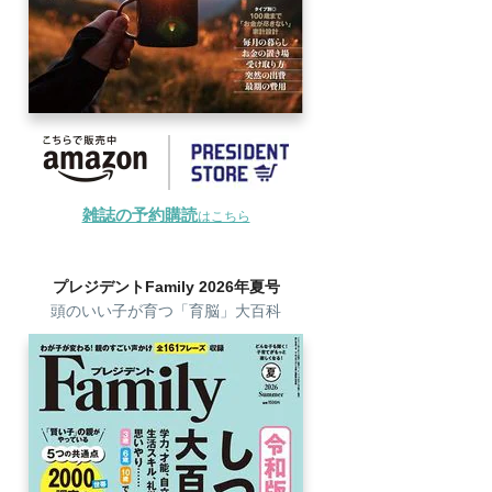
雑誌の予約購読
はこちら
プレジデントFamily 2026年夏号
頭のいい子が育つ「育脳」大百科