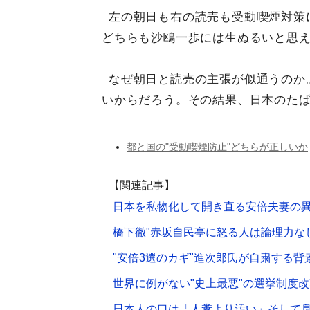
左の朝日も右の読売も受動喫煙対策
どちらも沙鴎一歩には生ぬるいと思
なぜ朝日と読売の主張が似通うのか
いからだろう。その結果、日本のた
都と国の"受動喫煙防止"どちらが正しいか
【関連記事】
日本を私物化して開き直る安倍夫妻の
橋下徹"赤坂自民亭に怒る人は論理力なし
"安倍3選のカギ"進次郎氏が自粛する背
世界に例がない"史上最悪"の選挙制度改
日本人の口は「人糞より汚い」そして