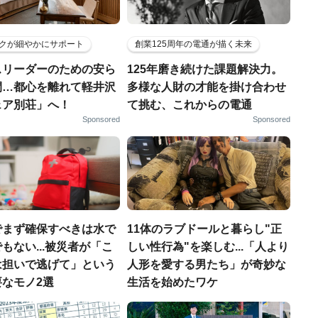
クが細やかにサポート
創業125周年の電通が描く未来
スリーダーのための安ら
125年磨き続けた課題解決力。
間…都心を離れて軽井沢
多様な人財の才能を掛け合わせ
ェア別荘」へ！
て挑む、これからの電通
Sponsored
Sponsored
でまず確保すべきは水で
11体のラブドールと暮らし"正
もない...被災者が「こ
しい性行為"を楽しむ...「人より
は担いで逃げて」という
人形を愛する男たち」が奇妙な
なモノ2選
生活を始めたワケ