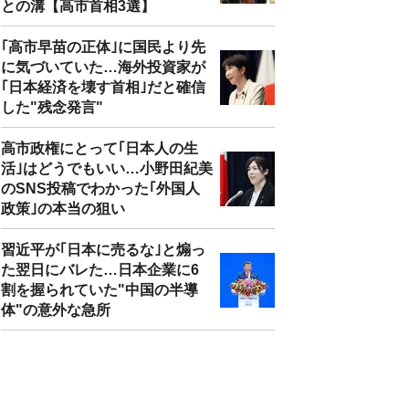
との溝【高市首相3選】
｢高市早苗の正体｣に国民より先
に気づいていた…海外投資家が
｢日本経済を壊す首相｣だと確信
した"残念発言"
高市政権にとって｢日本人の生
活｣はどうでもいい…小野田紀美
のSNS投稿でわかった｢外国人
政策｣の本当の狙い
習近平が｢日本に売るな｣と煽っ
た翌日にバレた…日本企業に6
割を握られていた"中国の半導
体"の意外な急所