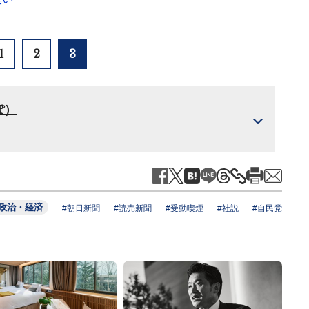
1
2
3
ぽ）
政治・経済
#朝日新聞
#読売新聞
#受動喫煙
#社説
#自民党