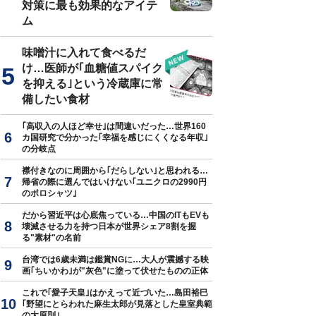
対策に最も効果的なアイテ
ム
味噌汁に入れて食べるだ
け…医師が｢血糖値スパイク
を抑える｣という冷蔵庫に常
備したい食材
｢高収入の人ほど幸せ｣は間違いだった…世界160
カ国研究で分かった｢幸福を感じにくくなる年収｣
の分岐点
襟付きなのに周囲から｢だらしない｣と思われる…
帰省の際に選んではいけない｢ユニクロの2990円
のポロシャツ｣
だから習近平は心底焦っている…中国のITもEVも
壊滅させる力を持つ日本が世界シェア8割を握
る"素材"の名前
台湾では6歳未満は鑑賞NGに…大人が震撼する映
画｢ちいかわ｣が"灰色"に塗って伏せたものの正体
これで｢愛子天皇｣はかえって近づいた…島田裕巳
｢野望にとらわれた麻生太郎が見落とした皇室典範
の大原則｣