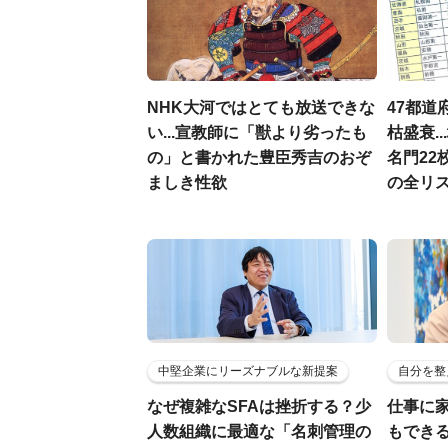
NHK大河ではとても放送できな
47都道
い...宣教師に「獣より劣ったも
枯盛衰.
の」と書かれた豊臣秀吉のおぞ
名門22
ましき性欲
の全リ
中堅企業にリーズナブルな新提案
自分を整
なぜ複雑なSFAは挫折する？少
仕事に
人数組織に最適な「名刺管理の
もでき