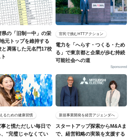
府県の「旧制一中」の栄
官民で挑むHTTアクション
..地元トップを維持する
電力を「へらす・つくる・ため
校と凋落した元名門17校
る」で東京都と企業が歩む持続
スト
可能社会への道
Sponsored
えるための健康習慣
新規事業開発を経営アジェンダへ
家事と慌ただしい毎日で
スタートアップ探索からM&Aま
る、“完璧じゃなくてい
で、経営戦略の実装を支援する