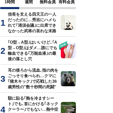
1時間
週間
無料会員
有料会員
信長を支える四天王の一人
だったのに…秀吉にハメら
れて｢清須会議｣に出席でき
なかった武将の哀れな末路
｢O型→A型｣はいいけど､｢A
型→O型｣はダメ…誰にでも
輸血できる｢万能血液｣の最
後の落とし穴
耳の後ろから流血､指の肉を
ごっそり食べられ…クマに
｢猪木キック｣で応戦した36
歳男性の"数十秒間の死闘"
額に貼る｢熱を冷ますシー
ト｣でも､首にかける｢ネック
クーラー｣でもない…熱中症