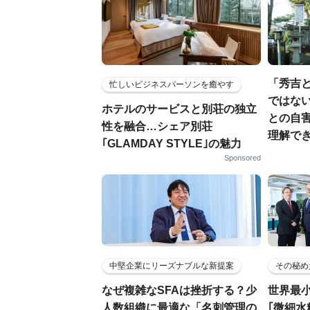
「秀吉
忙しいビジネスパーソンを癒やす
ではない
ホテルのサービスと別荘の独立
との自
性を融合…シェア別荘
理解でき
｢GLAMDAY STYLE｣の魅力
Sponsored
中堅企業にリーズナブルな新提案
その秘め
なぜ複雑なSFAは挫折する？少
世界最
人数組織に最適な「名刺管理の
｢微細水