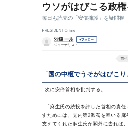
ウソがはびこる政権
毎日も読売の「安倍擁護」を疑問視
PRESIDENT Online
沙鴎 一歩
+フォロー
ジャーナリスト
前ペ
「国の中枢でうそがはびこり
次に安倍首相を批判する。
「麻生氏の続投を許した首相の責任
すためには、党内第2派閥を率いる麻
支えてくれた麻生氏が閣外に去れば