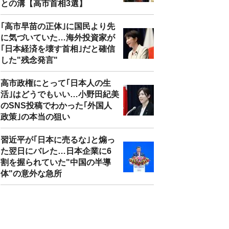
との溝【高市首相3選】
｢高市早苗の正体｣に国民より先
に気づいていた…海外投資家が
｢日本経済を壊す首相｣だと確信
した"残念発言"
高市政権にとって｢日本人の生
活｣はどうでもいい…小野田紀美
のSNS投稿でわかった｢外国人
政策｣の本当の狙い
習近平が｢日本に売るな｣と煽っ
た翌日にバレた…日本企業に6
割を握られていた"中国の半導
体"の意外な急所