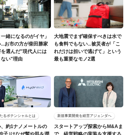
と一緒になるのがイヤ」
大地震でまず確保すべきは水で
...お市の方が柴田勝家
も食料でもない...被災者が「こ
害を選んだ"現代人には
れだけは担いで逃げて」という
ない"理由
最も重要なモノ2選
たるポテンシャルとは
新規事業開発を経営アジェンダへ
小、約1ナノメートルの
スタートアップ探索からM&Aま
粒子｣はなぜ髪や肌を潤
で、経営戦略の実装を支援する