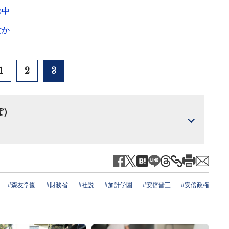
の中
女か
1
2
3
ぽ）
#森友学園
#財務省
#社説
#加計学園
#安倍晋三
#安倍政権