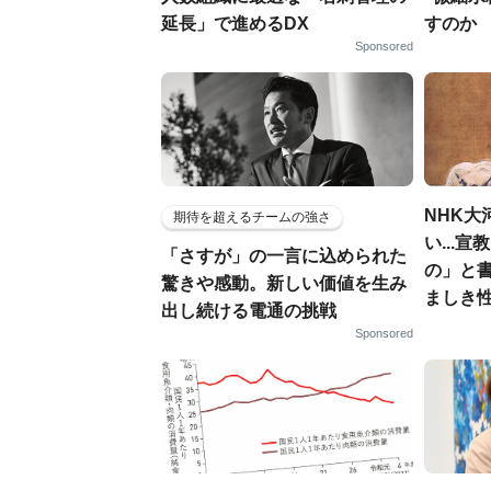
延長」で進めるDX
すのか
Sponsored
NHK大
期待を超えるチームの強さ
い...
「さすが」の一言に込められた
の」と
驚きや感動。新しい価値を生み
ましき
出し続ける電通の挑戦
Sponsored