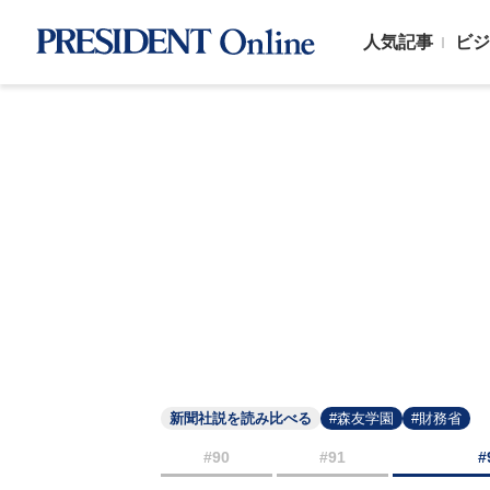
人気記事
ビジ
新聞社説を読み比べる
#森友学園
#財務省
#90
#91
#