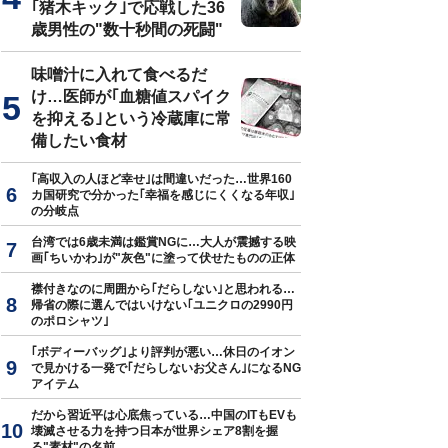
｢猪木キック｣で応戦した36
歳男性の"数十秒間の死闘"
味噌汁に入れて食べるだ
け…医師が｢血糖値スパイク
を抑える｣という冷蔵庫に常
備したい食材
｢高収入の人ほど幸せ｣は間違いだった…世界160
カ国研究で分かった｢幸福を感じにくくなる年収｣
の分岐点
台湾では6歳未満は鑑賞NGに…大人が震撼する映
画｢ちいかわ｣が"灰色"に塗って伏せたものの正体
襟付きなのに周囲から｢だらしない｣と思われる…
帰省の際に選んではいけない｢ユニクロの2990円
のポロシャツ｣
｢ボディーバッグ｣より評判が悪い…休日のイオン
で見かける一発で｢だらしないお父さん｣になるNG
アイテム
だから習近平は心底焦っている…中国のITもEVも
壊滅させる力を持つ日本が世界シェア8割を握
る"素材"の名前