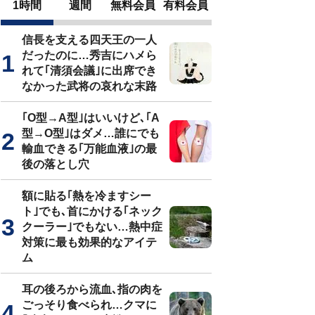
1時間
週間
無料会員
有料会員
信長を支える四天王の一人
だったのに…秀吉にハメら
れて｢清須会議｣に出席でき
なかった武将の哀れな末路
｢O型→A型｣はいいけど､｢A
型→O型｣はダメ…誰にでも
輸血できる｢万能血液｣の最
後の落とし穴
額に貼る｢熱を冷ますシー
ト｣でも､首にかける｢ネック
クーラー｣でもない…熱中症
対策に最も効果的なアイテ
ム
耳の後ろから流血､指の肉を
ごっそり食べられ…クマに