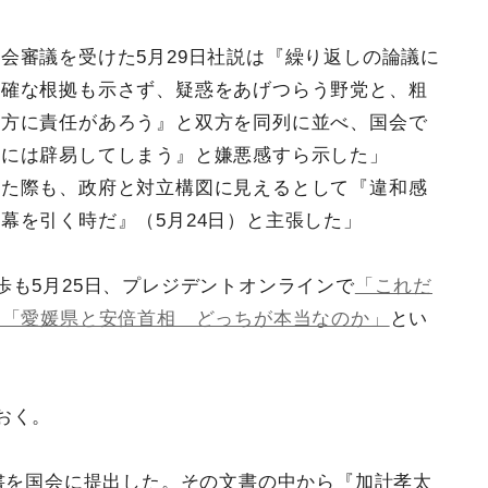
会審議を受けた5月29日社説は『繰り返しの論議に
明確な根拠も示さず、疑惑をあげつらう野党と、粗
双方に責任があろう』と双方を同列に並べ、国会で
しには辟易してしまう』と嫌悪感すら示した」
した際も、政府と対立構図に見えるとして『違和感
幕を引く時だ』（5月24日）と主張した」
歩も5月25日、プレジデントオンラインで
「これだ
」「愛媛県と安倍首相 どっちが本当なのか」
とい
おく。
文書を国会に提出した。その文書の中から『加計孝太