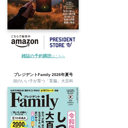
雑誌の予約購読
はこちら
プレジデントFamily 2026年夏号
頭のいい子が育つ「育脳」大百科