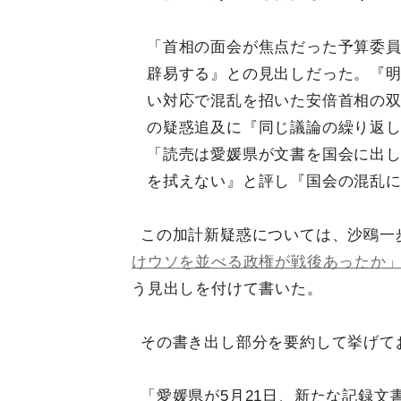
「首相の面会が焦点だった予算委員
辟易する』との見出しだった。『
い対応で混乱を招いた安倍首相の
の疑惑追及に『同じ議論の繰り返
「読売は愛媛県が文書を国会に出
を拭えない』と評し『国会の混乱に
この加計新疑惑については、沙鴎一
けウソを並べる政権が戦後あったか
う見出しを付けて書いた。
その書き出し部分を要約して挙げて
「愛媛県が5月21日、新たな記録