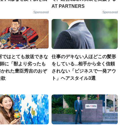
AT PARTNERS
Sponsored
Sponsored
河ではとても放送できな
仕事のデキない人ほどこの髪形
宣教師に「獣より劣ったも
をしている...相手から全く信頼
書かれた豊臣秀吉のおぞ
されない「ビジネスで一発アウ
性欲
ト」ヘアスタイル3選