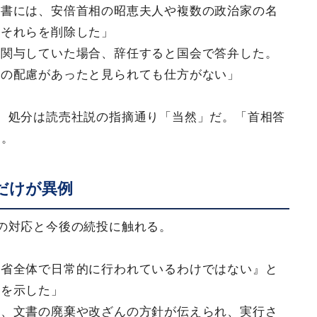
文書には、安倍首相の昭恵夫人や複数の政治家の名
、それらを削除した」
に関与していた場合、辞任すると国会で答弁した。
への配慮があったと見られても仕方がない」
、処分は読売社説の指摘通り「当然」だ。「首相答
る。
だけが異例
の対応と今後の続投に触れる。
務省全体で日常的に行われているわけではない』と
解を示した」
と、文書の廃棄や改ざんの方針が伝えられ、実行さ