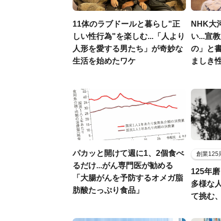
11体のラブドールと暮らし"正
NHK大
しい性行為"を楽しむ...「人より
い...
人形を愛する男たち」が奇妙な
の」と
生活を始めたワケ
ましき
パカッと開けて週に1、2個食べ
創業12
るだけ...がん専門医が勧める
125年
「大腸がんを予防するオメガ脂
多様な
肪酸たっぷり食品」
て挑む