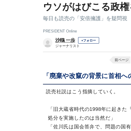
ウソがはびこる政権
毎日も読売の「安倍擁護」を疑問視
PRESIDENT Online
沙鴎 一歩
+フォロー
ジャーナリスト
前ページ
「廃棄や改竄の背景に首相へ
読売社説はこう指摘していく。
「旧大蔵省時代の1998年に起き
処分を実施したのは当然だ」
「佐川氏は国会答弁で、問題の国