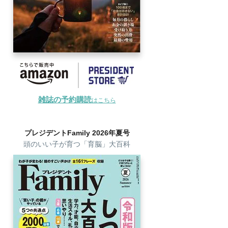
雑誌の予約購読
はこちら
プレジデントFamily 2026年夏号
頭のいい子が育つ「育脳」大百科