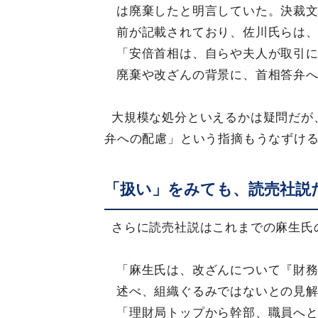
は廃棄したと明言していた。決裁
前が記載されており、佐川氏らは
「安倍首相は、自らや夫人が取引
廃棄や改ざんの背景に、首相答弁
大規模な処分といえるかは疑問だが
弁への配慮」という指摘もうなずけ
「扱い」をみても、読売社説
さらに読売社説はこれまでの麻生氏
「麻生氏は、改ざんについて『財
述べ、組織ぐるみではないとの見
「理財局トップから幹部、職員へ