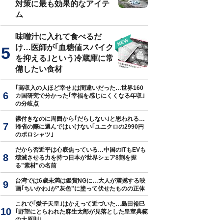
対策に最も効果的なアイテ
ム
味噌汁に入れて食べるだ
け…医師が｢血糖値スパイク
を抑える｣という冷蔵庫に常
備したい食材
｢高収入の人ほど幸せ｣は間違いだった…世界160
カ国研究で分かった｢幸福を感じにくくなる年収｣
の分岐点
襟付きなのに周囲から｢だらしない｣と思われる…
帰省の際に選んではいけない｢ユニクロの2990円
のポロシャツ｣
だから習近平は心底焦っている…中国のITもEVも
壊滅させる力を持つ日本が世界シェア8割を握
る"素材"の名前
台湾では6歳未満は鑑賞NGに…大人が震撼する映
画｢ちいかわ｣が"灰色"に塗って伏せたものの正体
これで｢愛子天皇｣はかえって近づいた…島田裕巳
｢野望にとらわれた麻生太郎が見落とした皇室典範
の大原則｣