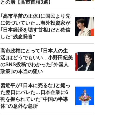
との溝【高市首相3選】
｢高市早苗の正体｣に国民より先
に気づいていた…海外投資家が
｢日本経済を壊す首相｣だと確信
した"残念発言"
高市政権にとって｢日本人の生
活｣はどうでもいい…小野田紀美
のSNS投稿でわかった｢外国人
政策｣の本当の狙い
習近平が｢日本に売るな｣と煽っ
た翌日にバレた…日本企業に6
割を握られていた"中国の半導
体"の意外な急所