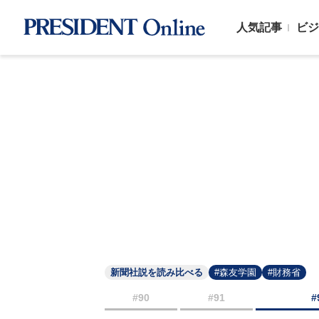
人気記事
ビジ
新聞社説を読み比べる
#森友学園
#財務省
#90
#91
#