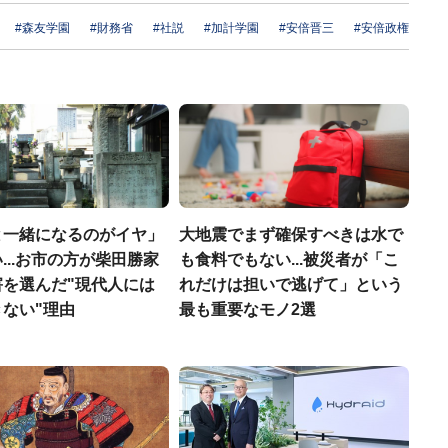
#森友学園
#財務省
#社説
#加計学園
#安倍晋三
#安倍政権
と一緒になるのがイヤ」
大地震でまず確保すべきは水で
...お市の方が柴田勝家
も食料でもない...被災者が「こ
害を選んだ"現代人には
れだけは担いで逃げて」という
ない"理由
最も重要なモノ2選