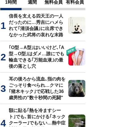
1時間
週間
無料会員
有料会員
信長を支える四天王の一人
だったのに…秀吉にハメら
れて｢清須会議｣に出席でき
なかった武将の哀れな末路
｢O型→A型｣はいいけど､｢A
型→O型｣はダメ…誰にでも
輸血できる｢万能血液｣の最
後の落とし穴
耳の後ろから流血､指の肉を
ごっそり食べられ…クマに
｢猪木キック｣で応戦した36
歳男性の"数十秒間の死闘"
額に貼る｢熱を冷ますシー
ト｣でも､首にかける｢ネック
クーラー｣でもない…熱中症