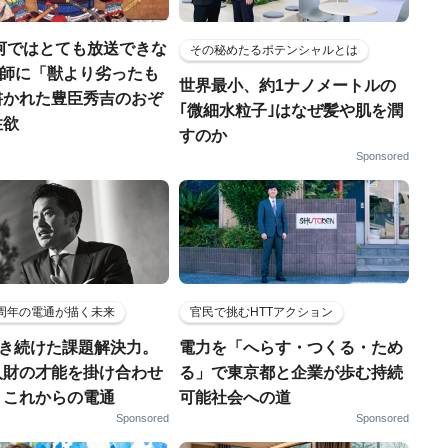
河ではとても放送できな
その秘めたるポテンシャルとは
宣教師に「獣より劣ったも
世界最小、約1ナノメートルの
書かれた豊臣秀吉のおぞ
｢微細水粒子｣はなぜ髪や肌を潤
性欲
すのか
Sponsored
5周年の電通が描く未来
官民で挑むHTTアクション
磨き続けた課題解決力。
電力を「へらす・つくる・ため
人財の才能を掛け合わせ
る」で東京都と企業が歩む持続
、これからの電通
可能社会への道
Sponsored
Sponsored