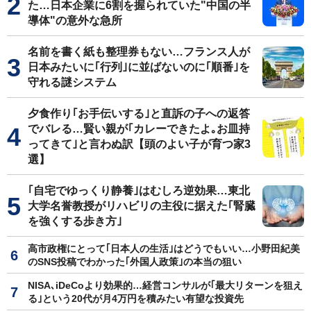
た…日本企業に6割を握られていた"中国の半
導体"の意外な急所
名前を書く紙も整理券もない…フランス人が
日本みたいに｢行列｣に並ばないのに｢順番｣を
守れる謎システム
夕食作り｢お手伝いする｣と直訴の子への返答
でバレる…賢い親が｢カレーできたよ｡お皿持
ってきて｣と言わぬ訳【頭のよい子が育つ家3
選】
｢自宅でゆっくり静養｣はむしろ逆効果…東北
大学名誉教授がリハビリの主役に据えた｢腎臓
を強くする歩き方｣
高市政権にとって｢日本人の生活｣はどうでもいい…小野田紀美
のSNS投稿でわかった｢外国人政策｣の本当の狙い
NISA､iDeCoより効果的…経営コンサルが｢最大リターンを狙え
る｣という20代が月4万円を積みたい有望な投資先