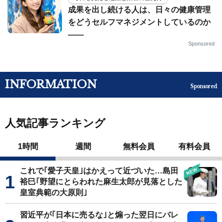
成果を出し続ける人は、日々の健康管理
をどうセルフマネジメントしているのか
——
Sponsored
INFORMATION
Sponsored
人気記事ランキング
1時間
週間
無料会員
有料会員
これで｢愛子天皇｣はかえって近づいた…島田
裕巳｢野望にとらわれた麻生太郎が見落とした
皇室典範の大原則｣
習近平が｢日本に売るな｣と煽った翌日にバレ