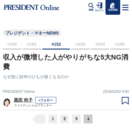
会員登録
検索
ログイン
プレジデント・マネーNEWS
#150
#151
#152
#153
#154
#155
収入が微増した人がやりがちな5大NG消
費
なぜ急に財布のひもが緩くなるのか
PRESIDENT Online
2018/02/02 9:00
黒田 尚子
+フォロー
ファイナンシャルプランナー
1
2
3
4