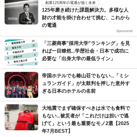
創業125周年の電通が描く未来
125年磨き続けた課題解決力。多様な人
財の才能を掛け合わせて挑む、これから
の電通
Sponsored
「三菱商事"採用大学"ランキング」を見
れば一目瞭然...学歴社会・日本で成功に
必要な「出身大学の最低ライン」
帝国ホテルでも椿山荘でもない...「ミシ
ュランガイド」が太鼓判を押した意外す
ぎる日本のホテルの名前
大地震でまず確保すべきは水でも食料で
もない...被災者が「これだけは担いで逃
げて」という最も重要なモノ2選【2025
年7月BEST】