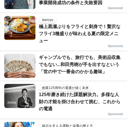
事業開発成功の条件と失敗要因
Sponsored
dancyu
極上黒瀬ぶりをフライと刺身で！贅沢な
フライ3種盛りが味わえる夏の限定メニ
ュー
Sponsored
ギャンブルでも、旅行でも、美術品収集
でもない...和田秀樹が手を出すなという
「世の中で一番金のかかる趣味」
創業125周年の電通が描く未来
125年磨き続けた課題解決力。多様な人
財の才能を掛け合わせて挑む、これから
の電通
Sponsored
毎日を支える運動と栄養の整え方