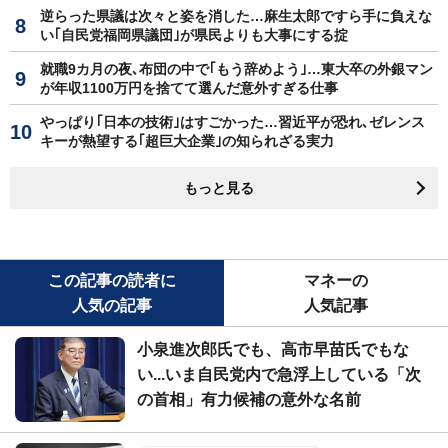
逆らった県議は次々と姿を消した…麻生太郎ですら手に負えな
い｢自民党福岡県議団｣が県民よりも大事にする掟
就職9カ月の夜､布団の中で｢もう辞めよう｣…東大卒の外銀マン
が年収1100万円を捨てて選んだ意外すぎる仕事
やっぱり｢日本の技術｣はすごかった…習近平が恐れ､ゼレンス
キーが熱望する｢超巨大企業｣の知られざる実力
もっと見る
この記事の読者に
マネーの
人気の記事
人気記事
小泉進次郎氏でも、高市早苗氏でもな
い...いま自民党内で急浮上している「次
の首相」有力候補の意外な名前