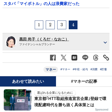
スタバ「マイボトル」の人は浪費家だった
1
2
3
4
黒田 尚子（くろだ・なおこ）
ファイナンシャルプランナー
マネー
#マネー
#年収・給与
#消費
#貯蓄
あわせて読みたい
#マネーの記事
選ばれる企業になるために
東京都｢HTT取組推進宣言企業｣登録で環
境配慮時代を勝ち抜く具体策とは
Sponsored