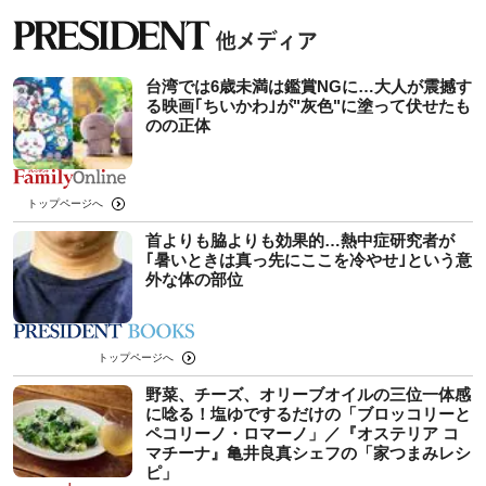
台湾では6歳未満は鑑賞NGに…大人が震撼す
る映画｢ちいかわ｣が"灰色"に塗って伏せたも
のの正体
トップページへ
首よりも脇よりも効果的…熱中症研究者が
｢暑いときは真っ先にここを冷やせ｣という意
外な体の部位
トップページへ
野菜、チーズ、オリーブオイルの三位一体感
に唸る！塩ゆでするだけの「ブロッコリーと
ペコリーノ・ロマーノ」／『オステリア コ
マチーナ』亀井良真シェフの「家つまみレシ
ピ」