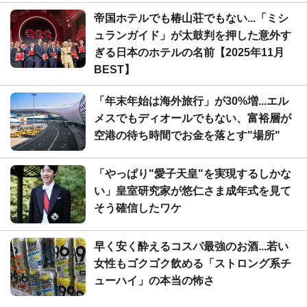
帝国ホテルでも椿山荘でもない...「ミシ
ュランガイド」が太鼓判を押した意外す
ぎる日本のホテルの名前【2025年11月
BEST】
「年末年始は海外旅行」が30%増...エル
メスでもディオールでもない、富裕層が
空港の待ち時間でお金を落とす"場所"
「やっぱり"愛子天皇"を実現するしかな
い」皇室研究家が悠仁さま成年式を見て
そう確信したワケ
早く安く酔えるコスパ最強のお酒...若い
女性もゴクゴク飲める「ストロング系チ
ューハイ」の本当の怖さ