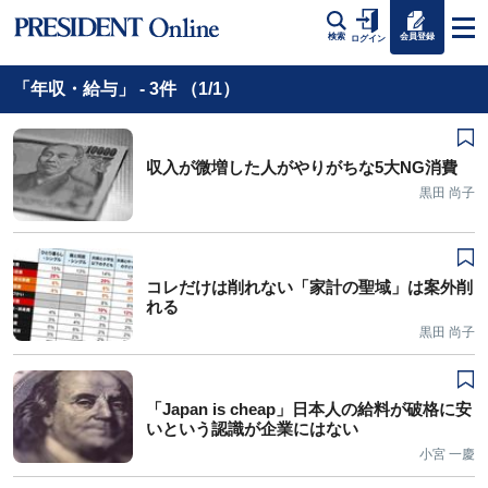
会員登録
検索
ログイン
「年収・給与」 - 3件 （1/1）
収入が微増した人がやりがちな5大NG消費
黒田 尚子
コレだけは削れない「家計の聖域」は案外削
れる
黒田 尚子
「Japan is cheap」日本人の給料が破格に安
いという認識が企業にはない
小宮 一慶