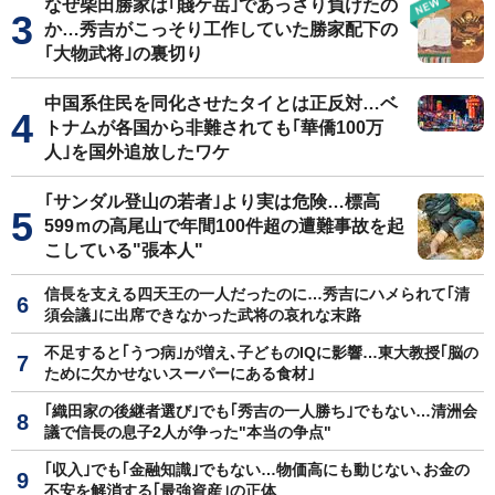
なぜ柴田勝家は｢賤ケ岳｣であっさり負けたの
か…秀吉がこっそり工作していた勝家配下の
｢大物武将｣の裏切り
中国系住民を同化させたタイとは正反対…ベ
トナムが各国から非難されても｢華僑100万
人｣を国外追放したワケ
｢サンダル登山の若者｣より実は危険…標高
599ｍの高尾山で年間100件超の遭難事故を起
こしている"張本人"
信長を支える四天王の一人だったのに…秀吉にハメられて｢清
須会議｣に出席できなかった武将の哀れな末路
不足すると｢うつ病｣が増え､子どものIQに影響…東大教授｢脳の
ために欠かせないスーパーにある食材｣
｢織田家の後継者選び｣でも｢秀吉の一人勝ち｣でもない…清洲会
議で信長の息子2人が争った"本当の争点"
｢収入｣でも｢金融知識｣でもない…物価高にも動じない､お金の
不安を解消する｢最強資産｣の正体