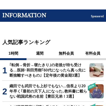
INFORMATION
Sponsored
人気記事ランキング
1時間
週間
無料会員
有料会員
｢転倒→骨折→寝たきり｣の老後が待ち受け
る…医師･和田秀樹｢60代になったら真っ先に
断捨離すべきもの｣【定年後の黄金期3選】
織田でも武田でも上杉でもない…信長より20
年早く｢最初の天下人｣になった､教科書に載ら
ない戦国武将の名前【豊臣兄弟！3選】