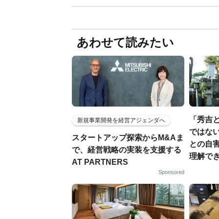
あわせて読みたい
「秀吉
新規事業開発を経営アジェンダへ
ではない
スタートアップ探索からM&Aま
との自
で、経営戦略の実装を支援する
理解でき
AT PARTNERS
Sponsored