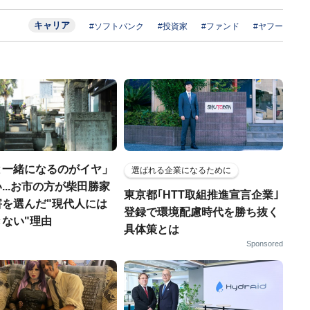
キャリア
#ソフトバンク
#投資家
#ファンド
#ヤフー
と一緒になるのがイヤ」
選ばれる企業になるために
...お市の方が柴田勝家
東京都｢HTT取組推進宣言企業｣
害を選んだ"現代人には
登録で環境配慮時代を勝ち抜く
ない"理由
具体策とは
Sponsored