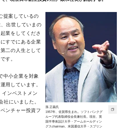
ご提案しているの
は、出世していまの
、起業をしてくださ
中にすでにある企業
、第二の人生として
案です。
で中小企業を対象
を運用しています。
ク・インベストメン
う会社にいました。
孫 正義氏
たベンチャー投資フ
1957年、佐賀県生まれ。ソフトバンクグ
ループ代表取締役会長兼社長。現在、英
国半導体設計大手・アームホールディン
グスchairman、米国通信大手・スプリン