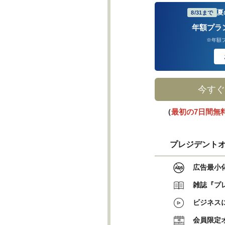
夏
8/31まで
年額プラ
※年額
今すぐ
（
最初の7日間無
プレジデントオ
広告最小
雑誌『プ
ビジネス
会員限定