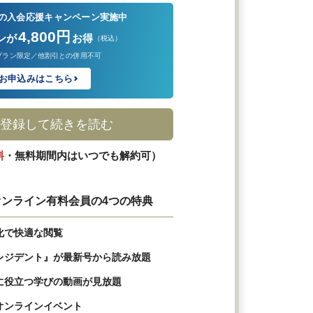
の入会応援キャンペーン実施中
4,800円
ンが
お得
（税込）
プラン限定／他割引との併用不可
お申込みはこちら
登録して続きを読む
料
・無料期間内はいつでも解約可）
ンライン有料会員の4つの特典
化で快適な閲覧
レジデント』が最新号から読み放題
に役立つ学びの動画が見放題
オンラインイベント