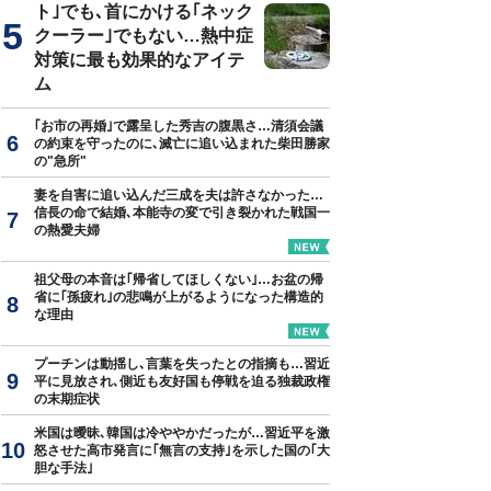
ト｣でも､首にかける｢ネック
クーラー｣でもない…熱中症
対策に最も効果的なアイテ
ム
｢お市の再婚｣で露呈した秀吉の腹黒さ…清須会議
の約束を守ったのに､滅亡に追い込まれた柴田勝家
の"急所"
妻を自害に追い込んだ三成を夫は許さなかった…
信長の命で結婚､本能寺の変で引き裂かれた戦国一
の熱愛夫婦
祖父母の本音は｢帰省してほしくない｣…お盆の帰
省に｢孫疲れ｣の悲鳴が上がるようになった構造的
な理由
プーチンは動揺し､言葉を失ったとの指摘も…習近
平に見放され､側近も友好国も停戦を迫る独裁政権
の末期症状
米国は曖昧､韓国は冷ややかだったが…習近平を激
怒させた高市発言に｢無言の支持｣を示した国の｢大
胆な手法｣