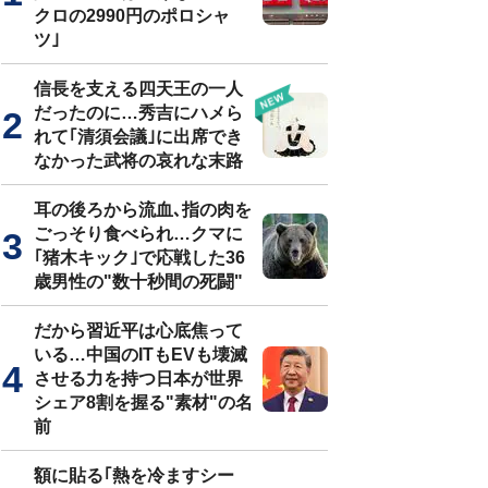
クロの2990円のポロシャ
ツ｣
信長を支える四天王の一人
だったのに…秀吉にハメら
れて｢清須会議｣に出席でき
なかった武将の哀れな末路
耳の後ろから流血､指の肉を
ごっそり食べられ…クマに
｢猪木キック｣で応戦した36
歳男性の"数十秒間の死闘"
だから習近平は心底焦って
いる…中国のITもEVも壊滅
させる力を持つ日本が世界
シェア8割を握る"素材"の名
前
額に貼る｢熱を冷ますシー