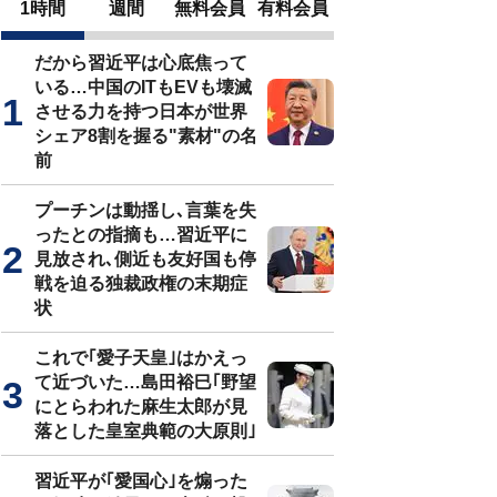
1時間
週間
無料会員
有料会員
だから習近平は心底焦って
いる…中国のITもEVも壊滅
させる力を持つ日本が世界
シェア8割を握る"素材"の名
前
プーチンは動揺し､言葉を失
ったとの指摘も…習近平に
見放され､側近も友好国も停
戦を迫る独裁政権の末期症
状
これで｢愛子天皇｣はかえっ
て近づいた…島田裕巳｢野望
にとらわれた麻生太郎が見
落とした皇室典範の大原則｣
習近平が｢愛国心｣を煽った