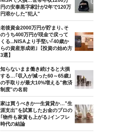
NISAで大損…世帯年収1200万
円の安泰黒字家計が2年で120万
円溶かした"犯人"
老後資金2000万円が貯まり､そ
のうち400万円が現金で戻って
くる...NISAより手堅い｢40歳か
らの資産形成術｣【投資の始め方
3選】
知らないまま働き続けると大損
する…｢収入が減った60～65歳｣
の手取りが最大10%増える"救済
制度"の名前
家は買うべきか一生賃貸か…"生
涯支出"を試算したお金のプロの
｢物件も家賃も上がる｣インフレ
時代の結論