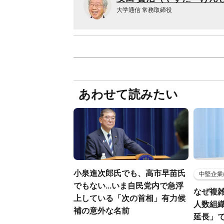
大学通信 常務取締役
あわせて読みたい
小泉進次郎氏でも、高市早苗氏
中堅企業
でもない...いま自民党内で急浮
なぜ複雑
上している「次の首相」有力候
人数組
補の意外な名前
延長」で