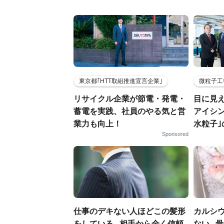
東京都｢HTT取組推進宣言企業｣
微粒子工
リサイクル企業が節電・発電・
目に見
蓄電を実践、社員のやる気と営
アイシ
業力も向上！
水粒子
Sponsored
仕事のデキない人ほどこの髪形
カルシ
をしている...相手から全く信頼
ない..