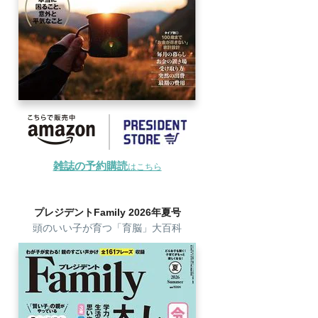
雑誌の予約購読
はこちら
プレジデントFamily 2026年夏号
頭のいい子が育つ「育脳」大百科