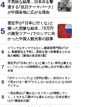
不気味な結果…日本兵を撃
退する｢抗日テーマパーク｣
が中国各地に広がる理由
習近平が｢日本に行くな｣と
煽った悲惨な結末…｢8万円
の激安ツアー｣でロシアに向
かった中国人観光客の誤算
イワシでもサンマでもない...糖尿病専門医が｢が
ん･動脈硬化を予防し､美肌を保つ栄養素をとれる
魚の種類｣【最強の魚活術3選】
習近平が｢日本に行くな｣と煽っても､寿司は奪えな
い…｢スシロー14時間待ち｣が映し出す中国人客の
本音
｢ボディーバッグ｣より評判が悪い…休日のイオン
で見かける一発で｢だらしないお父さん｣になるNG
アイテム
一流企業ほど｢働かないオジサン｣が増殖してい
く…トヨタも三菱UFJも逃れられない日本企業だ
けの"構造的欠陥"