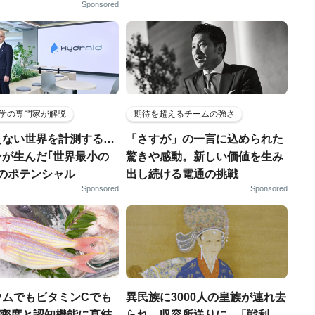
Sponsored
学の専門家が解説
期待を超えるチームの強さ
えない世界を計測する…
「さすが」の一言に込められた
ンが生んだ｢世界最小の
驚きや感動。新しい価値を生み
｣のポテンシャル
出し続ける電通の挑戦
Sponsored
Sponsored
ウムでもビタミンCでも
異民族に3000人の皇族が連れ去
.骨密度と認知機能に直結
られ、収容所送りに...「戦利