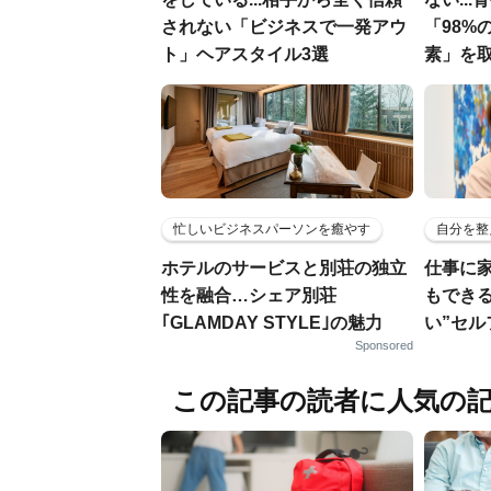
されない「ビジネスで一発アウ
「98%
ト」ヘアスタイル3選
素」を
忙しいビジネスパーソンを癒やす
自分を整
ホテルのサービスと別荘の独立
仕事に
性を融合…シェア別荘
もでき
｢GLAMDAY STYLE｣の魅力
い”セ
Sponsored
この記事の読者に人気の