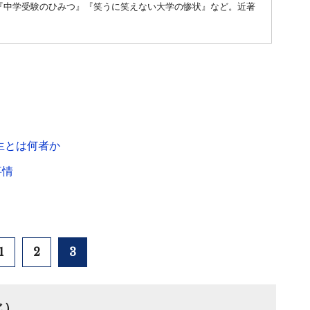
『中学受験のひみつ』『笑うに笑えない大学の惨状』など。近著
生とは何者か
事情
？
1
2
3
じ）