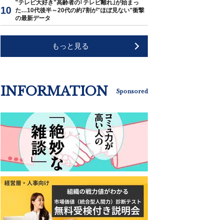
"テレビ大好き"高齢者の｢テレビ離れ｣が始まっ
た…10代後半～20代の約7割が"ほぼ見ない"衝撃
の最新データ
もっと見る
INFORMATION
Sponsored