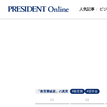
人気記事
ビジ
「教育費破産」の真実
#教育費
#奨学金
#1
#2