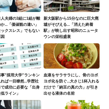
人夫婦の3組に1組が離
新大阪駅から15分なのに巨大廃
か...「価値観の違い」
墟がそびえる...「消えた終着
セックスレス」でもない
駅」が映し出す昭和のニュータ
原因
ウンの栄枯盛衰
事"採用大学"ランキン
血液をサラサラにし、骨のヨボ
れば一目瞭然...学歴社
ヨボ化を防ぐ...大さじ1杯入れる
本で成功に必要な「出身
だけで「納豆の真の力」が引き
最低ライン」
出せる液体の名前