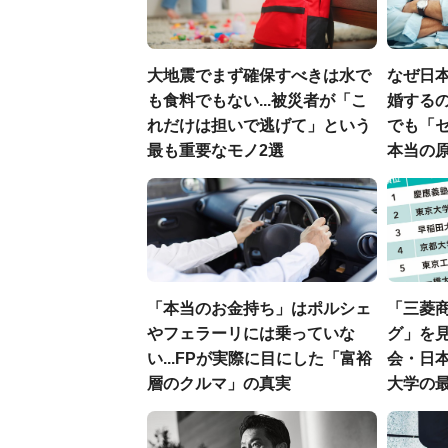
大地震でまず確保すべきは水で
なぜ日本
も食料でもない...被災者が「こ
婚するの
れだけは担いで逃げて」という
でも「
最も重要なモノ2選
本当の
「本当のお金持ち」はポルシェ
「三菱商
やフェラーリには乗っていな
グ」を見
い...FPが実際に目にした「富裕
会・日
層のクルマ」の真実
大学の