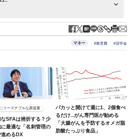
マネー
#教育費
#奨学金
パカッと開けて週に1、2個食べ
にリーズナブルな新提案
るだけ...がん専門医が勧める
なSFAは挫折する？少
「大腸がんを予防するオメガ脂
織に最適な「名刺管理の
肪酸たっぷり食品」
進めるDX