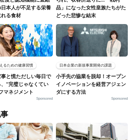
の日本人が不足する栄養
品」になった女性皇族たちがた
取れる食材
どった悲惨な結末
えるための健康習慣
日本企業の新規事業開発の課題
家事と慌ただしい毎日で
小手先の協業を脱却！オープン
る、“完璧じゃなくてい
イノベーションを経営アジェン
ルフマネジメント
ダにする方法
Sponsored
Sponsored
記事