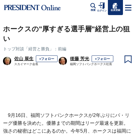
会員登録
検索
ログイン
ホークスの"厚すぎる選手層"経営上の狙
い
トップ対談「経営と勝負」：前編
佐山 展生
後藤 芳光
+フォロー
+フォロー
スカイマーク会長
福岡ソフトバンクホークス社長
9月16日、福岡ソフトバンクホークスが2年ぶりにパ・リ
ーグ優勝を決めた。優勝までの期間はリーグ最速を更新。
強さの秘密はどこにあるのか。今年5月、ホークスは福岡に