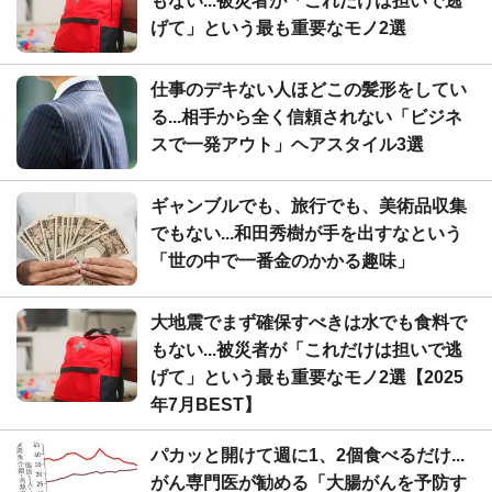
もない...被災者が「これだけは担いで逃
げて」という最も重要なモノ2選
仕事のデキない人ほどこの髪形をしてい
る...相手から全く信頼されない「ビジネ
スで一発アウト」ヘアスタイル3選
ギャンブルでも、旅行でも、美術品収集
でもない...和田秀樹が手を出すなという
「世の中で一番金のかかる趣味」
大地震でまず確保すべきは水でも食料で
もない...被災者が「これだけは担いで逃
げて」という最も重要なモノ2選【2025
年7月BEST】
パカッと開けて週に1、2個食べるだけ...
がん専門医が勧める「大腸がんを予防す