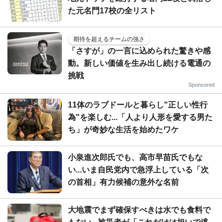
た元名門17校の全リスト
期待を超えるチームの強さ
「さすが」の一言に込められた驚きや感
動。新しい価値を生み出し続ける電通の
挑戦
Sponsored
11体のラブドールと暮らし"正しい性行
為"を楽しむ...「人より人形を愛する男た
ち」が奇妙な生活を始めたワケ
小泉進次郎氏でも、高市早苗氏でもな
い...いま自民党内で急浮上している「次
の首相」有力候補の意外な名前
大地震でまず確保すべきは水でも食料で