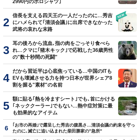
2990円のポロシャツ｣
信長を支える四天王の一人だったのに…秀吉
にハメられて｢清須会議｣に出席できなかった
武将の哀れな末路
耳の後ろから流血､指の肉をごっそり食べら
れ…クマに｢猪木キック｣で応戦した36歳男性
の"数十秒間の死闘"
だから習近平は心底焦っている…中国のITも
EVも壊滅させる力を持つ日本が世界シェア8
割を握る"素材"の名前
額に貼る｢熱を冷ますシート｣でも､首にかける
｢ネッククーラー｣でもない…熱中症対策に最
も効果的なアイテム
｢お市の再婚｣で露呈した秀吉の腹黒さ…清須会議の約束を守っ
たのに､滅亡に追い込まれた柴田勝家の"急所"