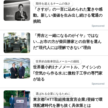
期待を超えるチームの強さ
「さすが」の一言に込められた驚きや感
動。新しい価値を生み出し続ける電通の
挑戦
Sponsored
「秀吉と一緒になるのがイヤ」ではな
い...お市の方が柴田勝家との自害を選ん
だ"現代人には理解できない"理由
世界的自動車部品メーカーの挑戦
世界最小約1ナノメートル、アイシンの
｢空気から作る水｣に微粒子工学の専門家
が迫る
Sponsored
選ばれる企業になるために
東京都｢HTT取組推進宣言企業｣登録で環
境配慮時代を勝ち抜く具体策とは