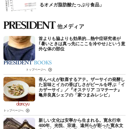
るオメガ脂肪酸たっぷり食品」
首よりも脇よりも効果的…熱中症研究者が
｢暑いときは真っ先にここを冷やせ｣という意
外な体の部位
トップページへ
吞んべえが歓喜するアテ。ザーサイの発酵し
た旨味とイカの香ばしさがビールを呼ぶ「イ
カザーサイ」／『オステリア コマチーナ』
⻲井良真シェフの「家つまみレシピ」
トップページへ
新しい文化は安寧から生まれる。寛永行幸
400年、光悦、宗達、遠州らが彩った寛永文