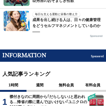
臣秀吉のおぞましき性欲
毎日を支える運動と栄養の整え方
成果を出し続ける人は、日々の健康管理
をどうセルフマネジメントしているのか
——
Sponsored
INFORMATION
Sponsored
人気記事ランキング
1時間
週間
無料会員
有料会員
襟付きなのに周囲から｢だらしない｣と思われ
る…帰省の際に選んではいけない｢ユニクロの