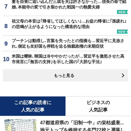
妻を自害に追い込んだ三成を夫は許さなかった…信長の命で結
婚､本能寺の変で引き裂かれた戦国一の熱愛夫婦
祖父母の本音は｢帰省してほしくない｣…お盆の帰省に｢孫疲れ｣
の悲鳴が上がるようになった構造的な理由
プーチンは動揺し､言葉を失ったとの指摘も…習近平に見放さ
れ､側近も友好国も停戦を迫る独裁政権の末期症状
米国は曖昧､韓国は冷ややかだったが…習近平を激怒させた高
市発言に｢無言の支持｣を示した国の｢大胆な手法｣
もっと見る
この記事の読者に
ビジネスの
人気の記事
人気記事
47都道府県の「旧制一中」の栄枯盛衰...
地元トップを維持する名門22校と凋落し