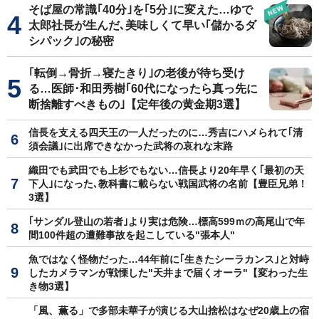
そば屋の常識｢40分｣を｢5分｣に変えた…ゆで
太郎社長が生んだ､美味しくて早い｢儲かるダ
シパック｣の秘密
｢転倒→骨折→寝たきり｣の老後が待ち受け
る…医師･和田秀樹｢60代になったら真っ先に
断捨離すべきもの｣【定年後の黄金期3選】
信長を支える四天王の一人だったのに…秀吉にハメられて｢清
須会議｣に出席できなかった武将の哀れな末路
織田でも武田でも上杉でもない…信長より20年早く｢最初の天
下人｣になった､教科書に載らない戦国武将の名前【豊臣兄弟！
3選】
｢サンダル登山の若者｣より実は危険…標高599ｍの高尾山で年
間100件超の遭難事故を起こしている"張本人"
魚ではなく怪物だった…44年前に｢生きたシーラカンス｣と対峙
したカメラマンが戦慄した"天井まで届くオーラ"【変わった生
き物3選】
「風、薫る」で多部未華子が演じる大山捨松はなぜ20歳上の宿