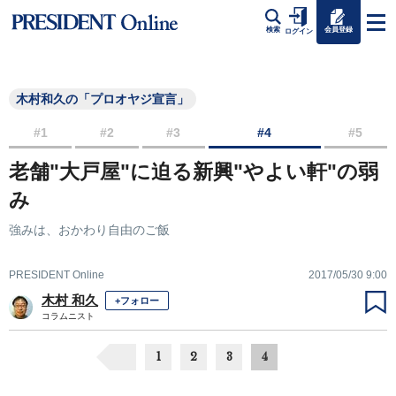
会員登録
検索
ログイン
木村和久の「プロオヤジ宣言」
#1
#2
#3
#4
#5
老舗"大戸屋"に迫る新興"やよい軒"の弱
み
強みは、おかわり自由のご飯
PRESIDENT Online
2017/05/30 9:00
木村 和久
+フォロー
コラムニスト
1
2
3
4