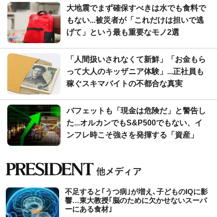
大地震でまず確保すべきは水でも食料で
もない...被災者が「これだけは担いで逃
げて」という最も重要なモノ2選
「人間扱いされなくて新鮮」「お金もら
って大人のキッザニア体験」...正社員も
稼ぐスキマバイトの不都合な真実
バフェットも「現金は危険だ」と警告し
た...オルカンでもS&P500でもない、イ
ンフレ時こそ強さを発揮する「資産」
不足すると｢うつ病｣が増え､子どものIQに影
響…東大教授｢脳のために欠かせないスーパ
ーにある食材｣