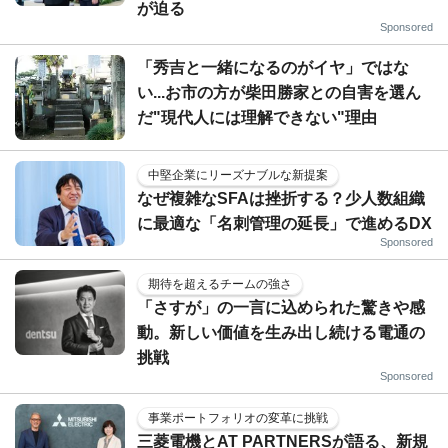
が迫る
Sponsored
「秀吉と一緒になるのがイヤ」ではな
い...お市の方が柴田勝家との自害を選ん
だ"現代人には理解できない"理由
中堅企業にリーズナブルな新提案
なぜ複雑なSFAは挫折する？少人数組織
に最適な「名刺管理の延長」で進めるDX
Sponsored
期待を超えるチームの強さ
「さすが」の一言に込められた驚きや感
動。新しい価値を生み出し続ける電通の
挑戦
Sponsored
事業ポートフォリオの変革に挑戦
三菱電機とAT PARTNERSが語る、新規