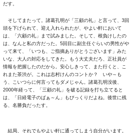
だす。
そしてまたって。諸葛孔明が「三顧の礼」と言って、3回
頭を下げられて、迎え入れられたが、やよい軒において
は、「六顧の礼」まで試みました。そして、根負けしたの
は、なんと私の方だった。5回目に副主任ぐらいの男性がや
って来て、「いつも、ご指摘ありがとうございます」みた
いな、大人の対応をしてきた。もう大丈夫だろ、正社員が
情報を把握したのだから。安心しきって、また行くと、こ
れまた茶渋が。これは志村けんのコントか？ いや～も
う、こいつらに何言ってもダメじゃん。諸葛孔明没後、
2000年経って、「三顧の礼」を破る記録を打ち立てると
は、「日経電子のばぁ～ん」もびっくりだよね。後世に残
る、名勝負だったす。
結局、それでもやよい軒に通ってしまう自分がいます。