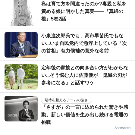
私は育て方を間違ったのか?毒親と私を
責める娘に明かした真実――『真綿の
檻』5巻2話
小泉進次郎氏でも、高市早苗氏でもな
い...いま自民党内で急浮上している「次
の首相」有力候補の意外な名前
定年後の家族との向き合い方がわからな
い...そう悩む人に佐藤優が「鬼滅の刃が
参考になる」と話すワケ
期待を超えるチームの強さ
「さすが」の一言に込められた驚きや感
動。新しい価値を生み出し続ける電通の
挑戦
Sponsored