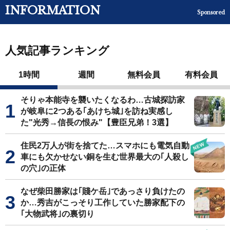
INFORMATION
Sponsored
人気記事ランキング
1時間
週間
無料会員
有料会員
そりゃ本能寺を襲いたくなるわ…古城探訪家
が岐阜に2つある｢あけち城｣を訪ね実感し
た"光秀→信長の恨み"【豊臣兄弟！3選】
住民2万人が街を捨てた…スマホにも電気自動
車にも欠かせない銅を生む世界最大の｢人殺し
の穴｣の正体
なぜ柴田勝家は｢賤ケ岳｣であっさり負けたの
か…秀吉がこっそり工作していた勝家配下の
｢大物武将｣の裏切り