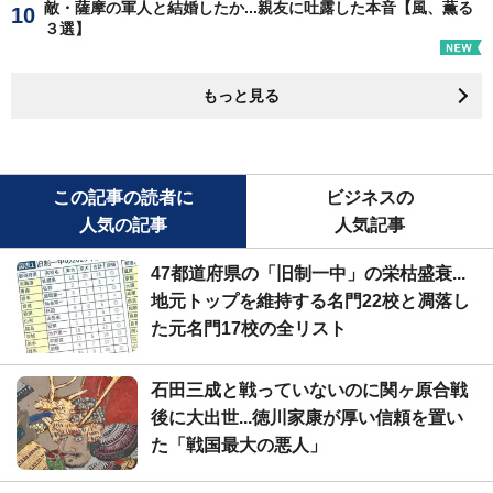
敵・薩摩の軍人と結婚したか...親友に吐露した本音【風、薫る
３選】
もっと見る
この記事の読者に
ビジネスの
人気の記事
人気記事
47都道府県の「旧制一中」の栄枯盛衰...
地元トップを維持する名門22校と凋落し
た元名門17校の全リスト
石田三成と戦っていないのに関ヶ原合戦
後に大出世...徳川家康が厚い信頼を置い
た「戦国最大の悪人」