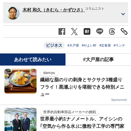
コラムニスト
木村 和久（きむら・かずひさ）
ビジネス
#大戸屋
#やよい軒
#定食屋
#ランチ
あわせて読みたい
#大戸屋の記事
dancyu
繊細な脂のりの刺身とサクサク3種盛り
フライ！黒瀬ぶりを堪能できる特別メニ
ュー
Sponsored
世界的自動車部品メーカーの挑戦
世界最小約1ナノメートル、アイシンの
｢空気から作る水｣に微粒子工学の専門家