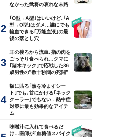
なかった武将の哀れな末路
｢O型→A型｣はいいけど､｢A
型→O型｣はダメ…誰にでも
輸血できる｢万能血液｣の最
後の落とし穴
耳の後ろから流血､指の肉を
ごっそり食べられ…クマに
｢猪木キック｣で応戦した36
歳男性の"数十秒間の死闘"
額に貼る｢熱を冷ますシー
ト｣でも､首にかける｢ネック
クーラー｣でもない…熱中症
対策に最も効果的なアイテ
ム
味噌汁に入れて食べるだ
け…医師が｢血糖値スパイク