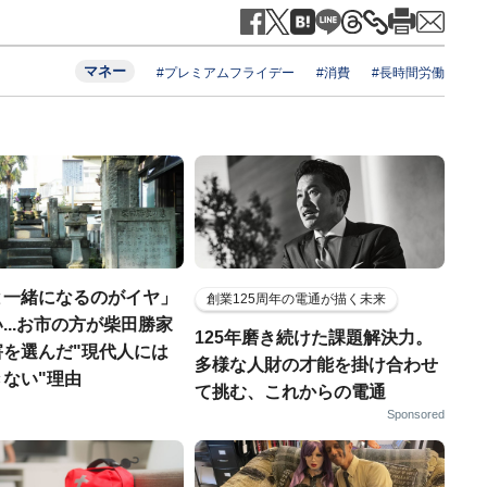
マネー
#プレミアムフライデー
#消費
#長時間労働
と一緒になるのがイヤ」
創業125周年の電通が描く未来
...お市の方が柴田勝家
125年磨き続けた課題解決力。
害を選んだ"現代人には
多様な人財の才能を掛け合わせ
ない"理由
て挑む、これからの電通
Sponsored