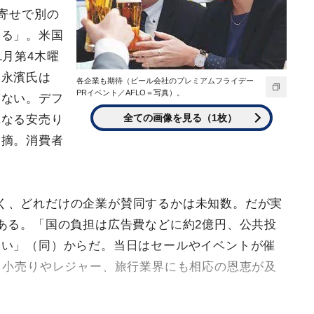
わ寄せで別の
する」。米国
1月第4木曜
、永濱氏は
各企業も期待（ビール会社のプレミアムフライデー
PRイベント／AFLO＝写真）。
ぎない。デフ
全ての画像を見る（1枚）
単なる安売り
指摘。消費者
。
く、どれだけの企業が賛同するかは未知数。だが実
ある。「国の負担は広告費などに約2億円、公共投
高い」（同）からだ。当日はセールやイベントが催
。小売りやレジャー、旅行業界にも相応の恩恵が及