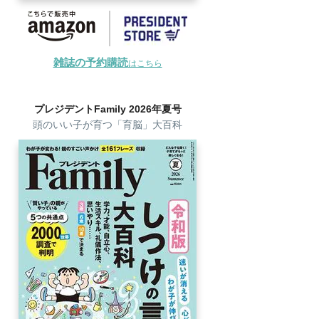
雑誌の予約購読
はこちら
プレジデントFamily 2026年夏号
頭のいい子が育つ「育脳」大百科