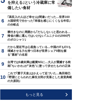
を抑える｣という冷蔵庫に常
備したい食材
｢高収入の人ほど幸せ｣は間違いだった…世界160
カ国研究で分かった｢幸福を感じにくくなる年収｣
の分岐点
襟付きなのに周囲から｢だらしない｣と思われる…
帰省の際に選んではいけない｢ユニクロの2990円
のポロシャツ｣
だから習近平は心底焦っている…中国のITもEVも
壊滅させる力を持つ日本が世界シェア8割を握
る"素材"の名前
台湾では6歳未満は鑑賞NGに…大人が震撼する映
画｢ちいかわ｣が"灰色"に塗って伏せたものの正体
これで｢愛子天皇｣はかえって近づいた…島田裕巳
｢野望にとらわれた麻生太郎が見落とした皇室典範
の大原則｣
もっと見る