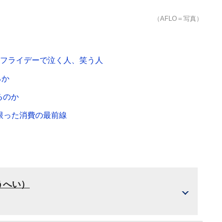
（AFLO＝写真）
ムフライデーで泣く人、笑う人
るか
るのか
限った消費の最前線
うへい）