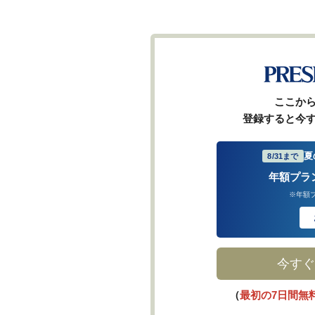
ここか
登録すると今
夏
8/31まで
年額プラ
※年額
今すぐ
（
最初の7日間無