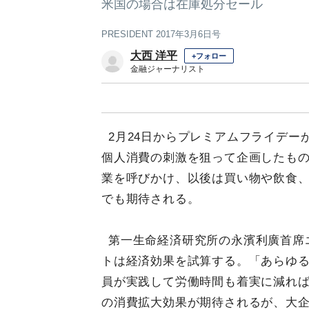
米国の場合は在庫処分セール
PRESIDENT 2017年3月6日号
大西 洋平
+フォロー
金融ジャーナリスト
2月24日からプレミアムフライデー
個人消費の刺激を狙って企画したもの
業を呼びかけ、以後は買い物や飲食
でも期待される。
第一生命経済研究所の永濱利廣首席
トは経済効果を試算する。「あらゆ
員が実践して労働時間も着実に減れば、
の消費拡大効果が期待されるが、大