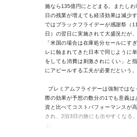
施なら135億円にとどまる。またし
日の残業が増えても経済効果は減少
ではブラックフライデーが感謝祭（1
日）の翌日に実施されて大盛況だが
「米国の場合は在庫処分セールにす
レに蝕まれてきた日本で同じように
をしても消費は刺激されにくい」と
にアピールする工夫が必要だという
プレミアムフライデーは強制ではな
際の効果が予想の数分の1でも意義は
資と比べてコストパフォーマンスが
され、2泊3日の旅にも出やすくなる
ぶ。