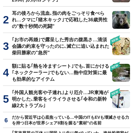
耳の後ろから流血､指の肉をごっそり食べら
れ…クマに｢猪木キック｣で応戦した36歳男性
の"数十秒間の死闘"
｢お市の再婚｣で露呈した秀吉の腹黒さ…清須
会議の約束を守ったのに､滅亡に追い込まれた
柴田勝家の"急所"
額に貼る｢熱を冷ますシート｣でも､首にかける
｢ネッククーラー｣でもない…熱中症対策に最
も効果的なアイテム
｢外国人観光客や子連れ｣より厄介…JR東海が
明かした､乗客をイライラさせる｢令和の新幹
線2大トラブル｣
だから習近平は心底焦っている…中国のITもEVも壊滅させる力
を持つ日本が世界シェア8割を握る"素材"の名前
｢高市早苗の正体｣に国民より先に気づいていた…海外投資家が