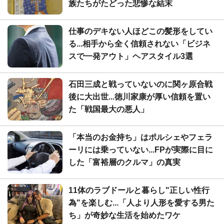
族たちがたどった悲惨な結末
仕事のデキない人ほどこの髪形をしてい
る...相手から全く信頼されない「ビジネ
スで一発アウト」ヘアスタイル3選
石田三成と戦っていないのに関ヶ原合戦
後に大出世...徳川家康が厚い信頼を置い
た「戦国最大の悪人」
「本当のお金持ち」はポルシェやフェラ
ーリには乗っていない...FPが実際に目に
した「富裕層のクルマ」の真実
11体のラブドールと暮らし"正しい性行
為"を楽しむ...「人より人形を愛する男た
ち」が奇妙な生活を始めたワケ