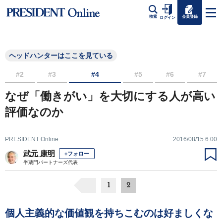
会員登録
検索
ログイン
ヘッドハンターはここを見ている
#2
#3
#4
#5
#6
#7
なぜ「働きがい」を大切にする人が高い
評価なのか
PRESIDENT Online
2016/08/15 6:00
武元 康明
+フォロー
半蔵門パートナーズ代表
1
2
個人主義的な価値観を持ちこむのは好ましくな