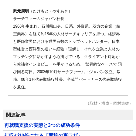
武元康明
（たけもと・やすあき）
サーチファームジャパン社長
1968年生まれ。石川県出身。日系、外資系、双方の企業（航
空業界）を経て約18年の人材サーチキャリアを持つ。経済界
と医師業界における世界有数のトップヘッドハンター。日本
型経営と西洋型の違いを経験・理解し、それを企業と人材の
マッチングに活かすよう心掛けている。クライアント対応か
ら候補者インタビューを手がけるため、 驚異的なペースで 飛
び回る毎日。2003年10月サーチファーム・ジャパン設立、常
務。08年1月代表取締役社長、半蔵門パートナーズ代表取締役
を兼任。
（取材・構成＝岡村繁雄）
関連記事
再就職支援の実態と3つの成功条件
年収が10倍になる「面接の裏ワザ」