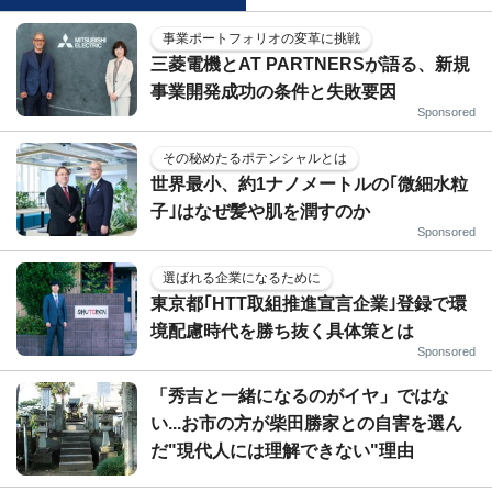
事業ポートフォリオの変革に挑戦
三菱電機とAT PARTNERSが語る、新規
事業開発成功の条件と失敗要因
Sponsored
その秘めたるポテンシャルとは
世界最小、約1ナノメートルの｢微細水粒
子｣はなぜ髪や肌を潤すのか
Sponsored
選ばれる企業になるために
東京都｢HTT取組推進宣言企業｣登録で環
境配慮時代を勝ち抜く具体策とは
Sponsored
「秀吉と一緒になるのがイヤ」ではな
い...お市の方が柴田勝家との自害を選ん
だ"現代人には理解できない"理由