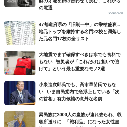
財の才能を掛け合わせて挑む、これから
の電通
Sponsored
47都道府県の「旧制一中」の栄枯盛衰...
地元トップを維持する名門22校と凋落し
た元名門17校の全リスト
大地震でまず確保すべきは水でも食料で
もない...被災者が「これだけは担いで逃
げて」という最も重要なモノ2選
小泉進次郎氏でも、高市早苗氏でもな
い...いま自民党内で急浮上している「次
の首相」有力候補の意外な名前
異民族に3000人の皇族が連れ去られ、収
容所送りに...「戦利品」になった女性皇