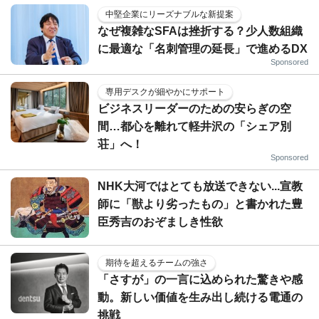
中堅企業にリーズナブルな新提案
なぜ複雑なSFAは挫折する？少人数組織
に最適な「名刺管理の延長」で進めるDX
Sponsored
専用デスクが細やかにサポート
ビジネスリーダーのための安らぎの空
間…都心を離れて軽井沢の「シェア別
荘」へ！
Sponsored
NHK大河ではとても放送できない...宣教
師に「獣より劣ったもの」と書かれた豊
臣秀吉のおぞましき性欲
期待を超えるチームの強さ
「さすが」の一言に込められた驚きや感
動。新しい価値を生み出し続ける電通の
挑戦