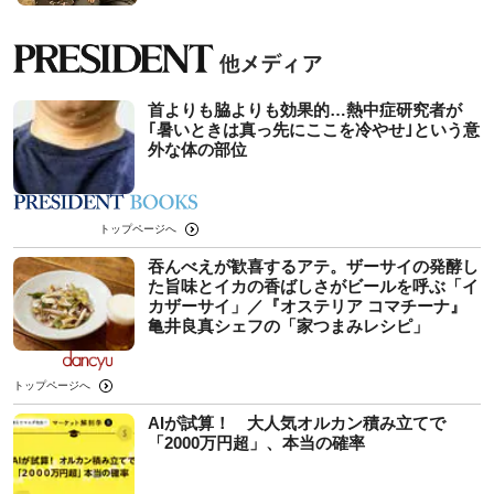
首よりも脇よりも効果的…熱中症研究者が
｢暑いときは真っ先にここを冷やせ｣という意
外な体の部位
トップページへ
吞んべえが歓喜するアテ。ザーサイの発酵し
た旨味とイカの香ばしさがビールを呼ぶ「イ
カザーサイ」／『オステリア コマチーナ』
⻲井良真シェフの「家つまみレシピ」
トップページへ
AIが試算！ 大人気オルカン積み立てで
「2000万円超」、本当の確率