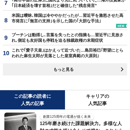
｢日本経済を壊す首相｣だと確信した"残念発言"
米国は曖昧､韓国は冷ややかだったが…習近平を激怒させた高
市発言に｢無言の支持｣を示した国の｢大胆な手法｣
プーチンは動揺し､言葉を失ったとの指摘も…習近平に見放さ
れ､側近も友好国も停戦を迫る独裁政権の末期症状
これで｢愛子天皇｣はかえって近づいた…島田裕巳｢野望にとら
われた麻生太郎が見落とした皇室典範の大原則｣
もっと見る
この記事の読者に
キャリアの
人気の記事
人気記事
創業125周年の電通が描く未来
125年磨き続けた課題解決力。多様な人