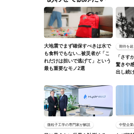
大地震でまず確保すべきは水で
期待を超
も食料でもない...被災者が「こ
「さす
れだけは担いで逃げて」という
驚きや
最も重要なモノ2選
出し続
微粒子工学の専門家が解説
中堅企業