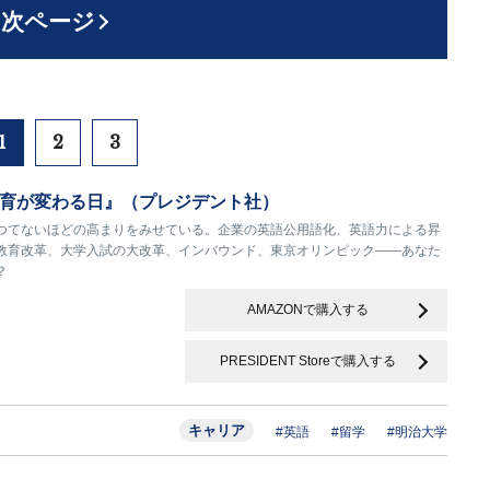
次ページ
1
2
3
育が変わる日』（プレジデント社）
つてないほどの高まりをみせている。企業の英語公用語化、英語力による昇
教育改革、大学入試の大改革、インバウンド、東京オリンピック――あなた
？
AMAZONで購入する
PRESIDENT Storeで購入する
キャリア
#英語
#留学
#明治大学