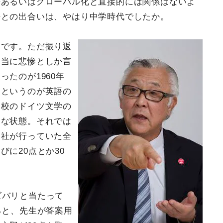
語あるいはグローバル化と直接的には関係はないよ
語との出合いは、やはり中学時代でしたか。
うです。ただ振り返
本当に悲惨としか言
たのが1960年
ろというのが英語の
高校のドイツ文学の
うな状態。それでは
文社が行っていた全
に20点とか30
ズバリと当たって
ると、先生が答案用