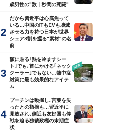
歳男性の"数十秒間の死闘"
だから習近平は心底焦って
いる…中国のITもEVも壊滅
させる力を持つ日本が世界
シェア8割を握る"素材"の名
前
額に貼る｢熱を冷ますシー
ト｣でも､首にかける｢ネック
クーラー｣でもない…熱中症
対策に最も効果的なアイテ
ム
プーチンは動揺し､言葉を失
ったとの指摘も…習近平に
見放され､側近も友好国も停
戦を迫る独裁政権の末期症
状