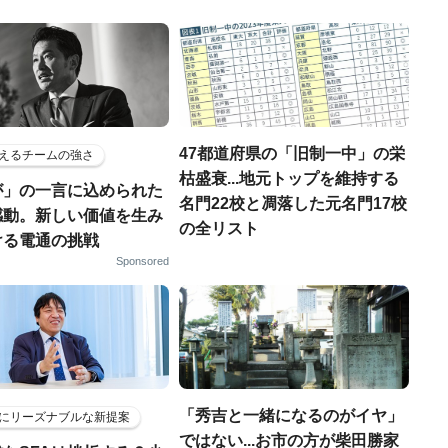
47都道府県の「旧制一中」の栄
えるチームの強さ
枯盛衰...地元トップを維持する
が」の一言に込められた
名門22校と凋落した元名門17校
感動。新しい価値を生み
の全リスト
ける電通の挑戦
Sponsored
「秀吉と一緒になるのがイヤ」
にリーズナブルな新提案
ではない...お市の方が柴田勝家