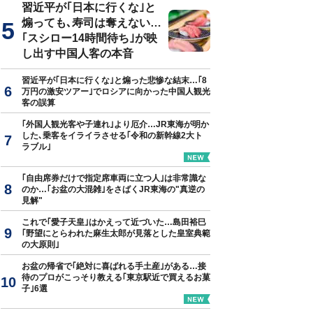
習近平が｢日本に行くな｣と
煽っても､寿司は奪えない…
｢スシロー14時間待ち｣が映
し出す中国人客の本音
習近平が｢日本に行くな｣と煽った悲惨な結末…｢8
万円の激安ツアー｣でロシアに向かった中国人観光
客の誤算
｢外国人観光客や子連れ｣より厄介…JR東海が明か
した､乗客をイライラさせる｢令和の新幹線2大ト
ラブル｣
｢自由席券だけで指定席車両に立つ人｣は非常識な
のか…｢お盆の大混雑｣をさばくJR東海の"真逆の
見解"
これで｢愛子天皇｣はかえって近づいた…島田裕巳
｢野望にとらわれた麻生太郎が見落とした皇室典範
の大原則｣
お盆の帰省で｢絶対に喜ばれる手土産｣がある…接
待のプロがこっそり教える｢東京駅近で買えるお菓
子｣6選