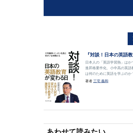
『対談！日本の英語教
日本人の「英語学習熱」はか
進昇格要件化、小中高の英語
は何のために英語を学ぶのか
著者
三宅 義和
あわせて読みたい