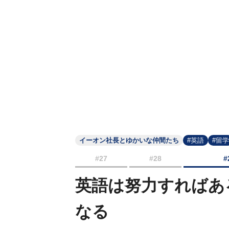
イーオン社長とゆかいな仲間たち
#英語
#留学
#27
#28
#
英語は努力すればあ
なる