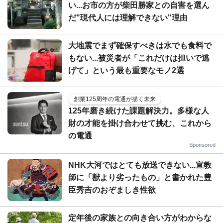
い...お市の方が柴田勝家との自害を選ん
だ"現代人には理解できない"理由
大地震でまず確保すべきは水でも食料で
もない...被災者が「これだけは担いで逃
げて」という最も重要なモノ2選
創業125周年の電通が描く未来
125年磨き続けた課題解決力。多様な人
財の才能を掛け合わせて挑む、これから
の電通
Sponsored
NHK大河ではとても放送できない...宣教
師に「獣より劣ったもの」と書かれた豊
臣秀吉のおぞましき性欲
定年後の家族との向き合い方がわからな