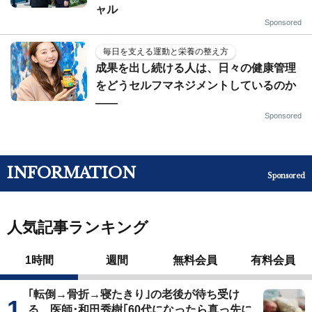
ャル
Sponsored
毎日を支える運動と栄養の整え方
成果を出し続ける人は、日々の健康管理
をどうセルフマネジメントしているのか
——
Sponsored
INFORMATION
Sponsored
人気記事ランキング
1時間
週間
無料会員
有料会員
｢転倒→骨折→寝たきり｣の老後が待ち受け
る…医師･和田秀樹｢60代になったら真っ先に