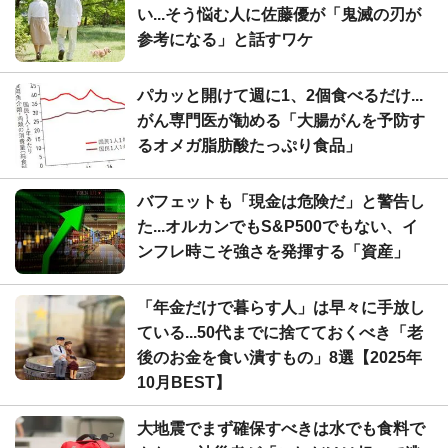
い...そう悩む人に佐藤優が「鬼滅の刃が
参考になる」と話すワケ
パカッと開けて週に1、2個食べるだけ...
がん専門医が勧める「大腸がんを予防す
るオメガ脂肪酸たっぷり食品」
バフェットも「現金は危険だ」と警告し
た...オルカンでもS&P500でもない、イ
ンフレ時こそ強さを発揮する「資産」
「年金だけで暮らす人」は早々に手放し
ている...50代までに捨てておくべき「老
後のお金を食い潰すもの」8選【2025年
10月BEST】
大地震でまず確保すべきは水でも食料で