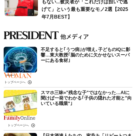
もない...被災者が「これだけは担いで逃
げて」という最も重要なモノ2選【2025
年7月BEST】
不足すると｢うつ病｣が増え､子どものIQに影
響…東大教授｢脳のために欠かせないスーパ
ーにある食材｣
トップページへ
スマホ三昧="残念な子"ではなかった…AIに
聞けば一発でわかる｢子供の隠れた才能と"向
いている職業"｣
トップページへ
【日本酒達人たちの、家呑み「リピートつま