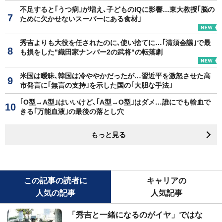
不足すると｢うつ病｣が増え､子どものIQに影響…東大教授｢脳の
ために欠かせないスーパーにある食材｣
秀吉よりも大役を任されたのに､使い捨てに…｢清須会議｣で最
も損をした"織田家ナンバー2の武将"の転落劇
米国は曖昧､韓国は冷ややかだったが…習近平を激怒させた高
市発言に｢無言の支持｣を示した国の｢大胆な手法｣
｢O型→A型｣はいいけど､｢A型→O型｣はダメ…誰にでも輸血で
きる｢万能血液｣の最後の落とし穴
もっと見る
この記事の読者に
キャリアの
人気の記事
人気記事
「秀吉と一緒になるのがイヤ」ではな