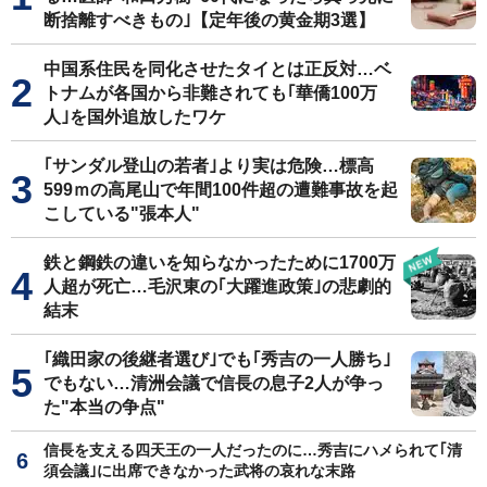
断捨離すべきもの｣【定年後の黄金期3選】
中国系住民を同化させたタイとは正反対…ベ
トナムが各国から非難されても｢華僑100万
人｣を国外追放したワケ
｢サンダル登山の若者｣より実は危険…標高
599ｍの高尾山で年間100件超の遭難事故を起
こしている"張本人"
鉄と鋼鉄の違いを知らなかったために1700万
人超が死亡…毛沢東の｢大躍進政策｣の悲劇的
結末
｢織田家の後継者選び｣でも｢秀吉の一人勝ち｣
でもない…清洲会議で信長の息子2人が争っ
た"本当の争点"
信長を支える四天王の一人だったのに…秀吉にハメられて｢清
須会議｣に出席できなかった武将の哀れな末路