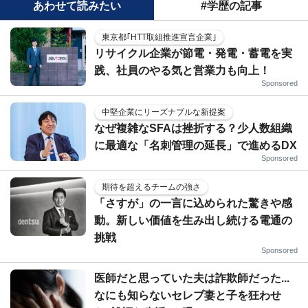
あわせて読みたい
#学歴の記事
東京都｢HTT取組推進宣言企業｣
リサイクル企業が節電・発電・蓄電を実
践、社員のやる気と営業力も向上！
Sponsored
中堅企業にリーズナブルな新提案
なぜ複雑なSFAは挫折する？少人数組織
に最適な「名刺管理の延長」で進めるDX
Sponsored
期待を超えるチームの強さ
「さすが」の一言に込められた驚きや感
動。新しい価値を生み出し続ける電通の
挑戦
Sponsored
医師だと思っていた夫は詐欺師だった...
なにも知らないセレブ妻と子を狂わせ