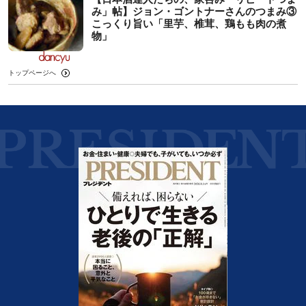
み」帖】ジョン・ゴントナーさんのつまみ③
こっくり旨い「里芋、椎茸、鶏もも肉の煮
物」
トップページへ