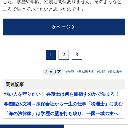
した。学歴や年齢、性別も関係ありません。そのようなと
ころで生きていきたいと思ったのです」
次ページ
1
2
3
キャリア
#学歴
#早稲田大学
#就活
#司法書士
関連記事
弱い人を守りたい！ 弁護士は何を目指すのかで決まる！
学習院仏文科→損保会社から一生の仕事「税理士」に挑む
「海の法律家」は学歴の壁を打ち破り、一国一城の主へ