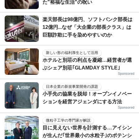
た"裕福な生活"の呪い
楽天部長は98億円、ソフトバンク部長は
12億円...なぜ「大企業の部長クラス」は
巨額詐欺に手を染めやすいのか
新しい形の福利厚生として活用
ホテルと別荘の利点を凝縮…経営者が選
ぶシェア別荘｢GLAMDAY STYLE｣
Sponsored
日本企業の新規事業開発の課題
小手先の協業を脱却！オープンイノベー
ションを経営アジェンダにする方法
Sponsored
微粒子工学の専門家が解説
目に見えない世界を計測する…アイシン
が生んだ｢世界最小の水粒子｣のポテンシ