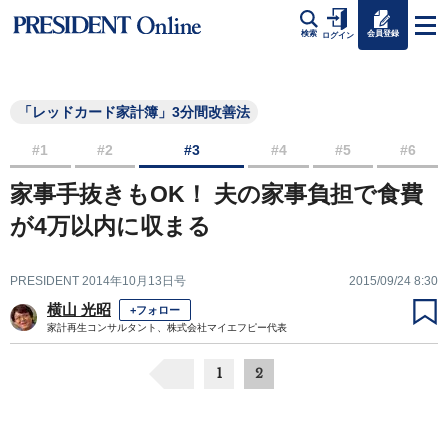
会員登録
検索
ログイン
「レッドカード家計簿」3分間改善法
#1
#2
#3
#4
#5
#6
家事手抜きもOK！ 夫の家事負担で食費
が4万以内に収まる
PRESIDENT 2014年10月13日号
2015/09/24 8:30
横山 光昭
+フォロー
家計再生コンサルタント、株式会社マイエフピー代表
1
2