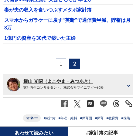
妻が夫の収入を食いつぶすメタボ家計簿
スマホからガラケーに戻す“英断”で通信費半減、貯蓄は月
8万
1億円の資産を30代で築いた主婦
1
2
横山 光昭（よこやま・みつあき）
家計再生コンサルタント、株式会社マイエフピー代表
マネー
#家計簿
#年収・給料
#保育園
#保育
#教育費
#保険
あわせて読みたい
#家計簿の記事