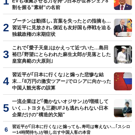
EVも壊滅させる力を持つ日本が世界シェア8
割を握る"素材"の名前
プーチンは動揺し､言葉を失ったとの指摘も…
習近平に見放され､側近も友好国も停戦を迫る
独裁政権の末期症状
これで｢愛子天皇｣はかえって近づいた…島田
裕巳｢野望にとらわれた麻生太郎が見落とした
皇室典範の大原則｣
習近平が｢日本に行くな｣と煽った悲惨な結
末…｢8万円の激安ツアー｣でロシアに向かった
中国人観光客の誤算
一流企業ほど｢働かないオジサン｣が増殖して
いく…トヨタも三菱UFJも逃れられない日本
企業だけの"構造的欠陥"
習近平が｢日本に行くな｣と煽っても､寿司は奪えない…｢スシロ
ー14時間待ち｣が映し出す中国人客の本音