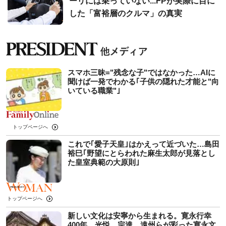
ーリには乗っていない...FPが実際に目に
した「富裕層のクルマ」の真実
スマホ三昧="残念な子"ではなかった…AIに
聞けば一発でわかる｢子供の隠れた才能と"向
いている職業"｣
トップページへ
これで｢愛子天皇｣はかえって近づいた…島田
裕巳｢野望にとらわれた麻生太郎が見落とし
た皇室典範の大原則｣
トップページへ
新しい文化は安寧から生まれる。寛永行幸
400年、光悦、宗達、遠州らが彩った寛永文