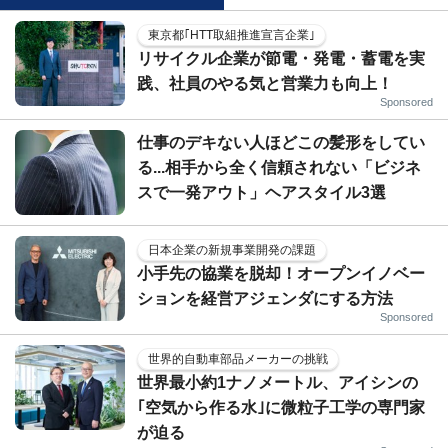
東京都｢HTT取組推進宣言企業｣
リサイクル企業が節電・発電・蓄電を実
践、社員のやる気と営業力も向上！
Sponsored
仕事のデキない人ほどこの髪形をしてい
る...相手から全く信頼されない「ビジネ
スで一発アウト」ヘアスタイル3選
日本企業の新規事業開発の課題
小手先の協業を脱却！オープンイノベー
ションを経営アジェンダにする方法
Sponsored
世界的自動車部品メーカーの挑戦
世界最小約1ナノメートル、アイシンの
｢空気から作る水｣に微粒子工学の専門家
が迫る