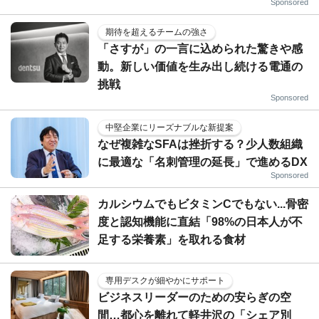
Sponsored
期待を超えるチームの強さ
「さすが」の一言に込められた驚きや感
動。新しい価値を生み出し続ける電通の
挑戦
Sponsored
中堅企業にリーズナブルな新提案
なぜ複雑なSFAは挫折する？少人数組織
に最適な「名刺管理の延長」で進めるDX
Sponsored
カルシウムでもビタミンCでもない...骨密
度と認知機能に直結「98%の日本人が不
足する栄養素」を取れる食材
専用デスクが細やかにサポート
ビジネスリーダーのための安らぎの空
間…都心を離れて軽井沢の「シェア別