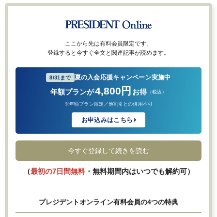
ここから先は有料会員限定です。
登録すると今すぐ全文と関連記事が読めます。
夏の入会応援キャンペーン実施中
8/31まで
4,800円
年額プランが
お得
（税込）
※年額プラン限定／他割引との併用不可
お申込みはこちら
今すぐ登録して続きを読む
（
最初の7日間無料
・無料期間内はいつでも解約可）
プレジデントオンライン有料会員の4つの特典