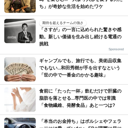
ち」が奇妙な生活を始めたワケ
期待を超えるチームの強さ
「さすが」の一言に込められた驚きや感
動。新しい価値を生み出し続ける電通の
挑戦
Sponsored
ギャンブルでも、旅行でも、美術品収集
でもない...和田秀樹が手を出すなという
「世の中で一番金のかかる趣味」
食前に「たった一杯」飲むだけで肝臓の
脂肪を落とせる...専門医の中では常識
「食物繊維、発酵食品」あと一つは?
「本当のお金持ち」はポルシェやフェラ