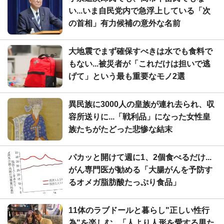
い...いま自民党内で急浮上している「次
の首相」有力候補の意外な名前
大地震でまず確保すべきは水でも食料で
もない...被災者が「これだけは担いで逃
げて」という最も重要なモノ2選
異民族に3000人の皇族が連れ去られ、収
容所送りに...「戦利品」になった女性皇
族たちがたどった悲惨な結末
パカッと開けて週に1、2個食べるだけ...
がん専門医が勧める「大腸がんを予防す
るオメガ脂肪酸たっぷり食品」
11体のラブドールと暮らし"正しい性行
為"を楽しむ...「人より人形を愛する男た