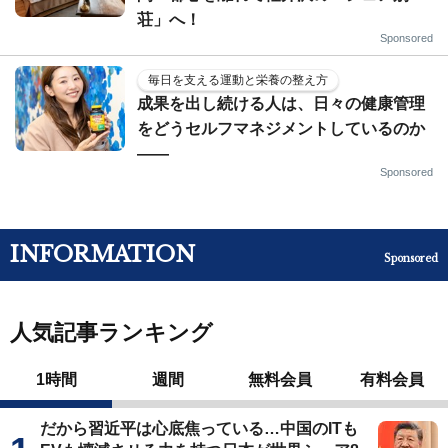
荘」へ！
Sponsored
毎日を支える運動と栄養の整え方
成果を出し続ける人は、日々の健康管理
をどうセルフマネジメントしているのか
——
Sponsored
INFORMATION
Sponsored
人気記事ランキング
1時間
週間
無料会員
有料会員
だから習近平は心底焦っている…中国のITも