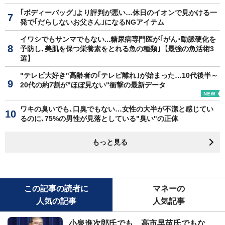
｢ボディーバッグ｣より評判が悪い…休日のイオンで見かける一
発で｢だらしないお父さん｣になるNGアイテム
イワシでもサンマでもない...糖尿病専門医が｢がん･動脈硬化を
予防し､美肌を保つ栄養素をとれる魚の種類｣【最強の魚活術3
選】
"テレビ大好き"高齢者の｢テレビ離れ｣が始まった…10代後半～
20代の約7割が"ほぼ見ない"衝撃の最新データ
ワキの臭いでも､口臭でもない…女性の大半が不潔と感じてい
るのに､75%の男性が見落としている"臭い"の正体
もっと見る
この記事の読者に
マネーの
人気の記事
人気記事
小泉進次郎氏でも、高市早苗氏でもな