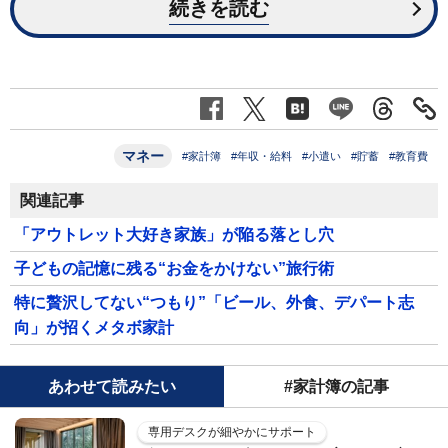
続きを読む
マネー
#家計簿
#年収・給料
#小遣い
#貯蓄
#教育費
関連記事
「アウトレット大好き家族」が陥る落とし穴
子どもの記憶に残る“お金をかけない”旅行術
特に贅沢してない“つもり”「ビール、外食、デパート志
向」が招くメタボ家計
あわせて読みたい
#家計簿の記事
専用デスクが細やかにサポート