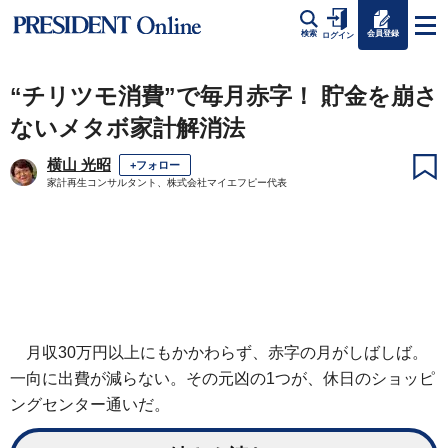
会員登録
検索
ログイン
“チリツモ消費”で毎月赤字！ 貯金を崩さ
ないメタボ家計解消法
横山 光昭
+フォロー
家計再生コンサルタント、株式会社マイエフピー代表
月収30万円以上にもかかわらず、赤字の月がしばしば。
一向に出費が減らない。その元凶の1つが、休日のショッピ
ングセンター通いだ。