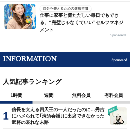
自分を整えるための健康習慣
仕事に家事と慌ただしい毎日でもでき
る、“完璧じゃなくていい”セルフマネジ
メント
Sponsored
INFORMATION
Sponsored
人気記事ランキング
1時間
週間
無料会員
有料会員
信長を支える四天王の一人だったのに…秀吉
にハメられて｢清須会議｣に出席できなかった
武将の哀れな末路