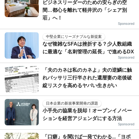
ビジネスリーダーのための安らぎの空
間…都心を離れて軽井沢の「シェア別
荘」へ！
Sponsored
中堅企業にリーズナブルな新提案
なぜ複雑なSFAは挫折する？少人数組織
に最適な「名刺管理の延長」で進めるDX
Sponsored
「夫のカネは私のカネよ」夫の逆鱗に触
れバッサリ三行半された還暦妻の老後破
綻リスクを高めるヤバい生きがい
日本企業の新規事業開発の課題
小手先の協業を脱却！オープンイノベー
ションを経営アジェンダにする方法
Sponsored
「口癖」を聞けば一発でわかる...「ヨボ