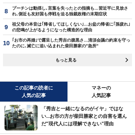
プーチンは動揺し､言葉を失ったとの指摘も…習近平に見放さ
れ､側近も友好国も停戦を迫る独裁政権の末期症状
祖父母の本音は｢帰省してほしくない｣…お盆の帰省に｢孫疲れ｣
の悲鳴が上がるようになった構造的な理由
｢お市の再婚｣で露呈した秀吉の腹黒さ…清須会議の約束を守っ
たのに､滅亡に追い込まれた柴田勝家の"急所"
もっと見る
この記事の読者に
マネーの
人気の記事
人気記事
「秀吉と一緒になるのがイヤ」ではな
い...お市の方が柴田勝家との自害を選ん
だ"現代人には理解できない"理由