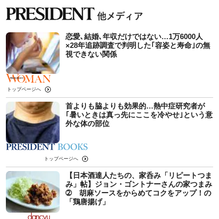
恋愛､結婚､年収だけではない…1万6000人
×28年追跡調査で判明した｢容姿と寿命｣の無
視できない関係
トップページへ
首よりも脇よりも効果的…熱中症研究者が
｢暑いときは真っ先にここを冷やせ｣という意
外な体の部位
トップページへ
【日本酒達人たちの、家呑み「リピートつま
み」帖】ジョン・ゴントナーさんの家つまみ
➁ 胡麻ソースをからめてコクをアップ！の
「鶏唐揚げ」