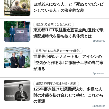
ヨボ老人になる人」と「死ぬまでピンピ
ンしている人」の決定的な差
選ばれる企業になるために
東京都｢HTT取組推進宣言企業｣登録で環
境配慮時代を勝ち抜く具体策とは
Sponsored
世界的自動車部品メーカーの挑戦
世界最小約1ナノメートル、アイシンの
｢空気から作る水｣に微粒子工学の専門家
が迫る
Sponsored
創業125周年の電通が描く未来
125年磨き続けた課題解決力。多様な人
財の才能を掛け合わせて挑む、これから
の電通
Sponsored