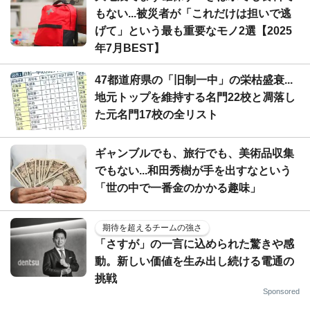
もない...被災者が「これだけは担いで逃
げて」という最も重要なモノ2選【2025
年7月BEST】
47都道府県の「旧制一中」の栄枯盛衰...
地元トップを維持する名門22校と凋落し
た元名門17校の全リスト
ギャンブルでも、旅行でも、美術品収集
でもない...和田秀樹が手を出すなという
「世の中で一番金のかかる趣味」
期待を超えるチームの強さ
「さすが」の一言に込められた驚きや感
動。新しい価値を生み出し続ける電通の
挑戦
Sponsored