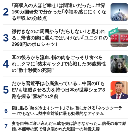
｢高収入の人ほど幸せ｣は間違いだった…世界
160カ国研究で分かった｢幸福を感じにくくな
る年収｣の分岐点
襟付きなのに周囲から｢だらしない｣と思われ
る…帰省の際に選んではいけない｢ユニクロの
2990円のポロシャツ｣
耳の後ろから流血､指の肉をごっそり食べら
れ…クマに｢猪木キック｣で応戦した36歳男性
の"数十秒間の死闘"
だから習近平は心底焦っている…中国のITも
EVも壊滅させる力を持つ日本が世界シェア8
割を握る"素材"の名前
額に貼る｢熱を冷ますシート｣でも､首にかける｢ネッククーラ
ー｣でもない…熱中症対策に最も効果的なアイテム
妻を自害に追い込んだ三成を夫は許さなかった…信長の命で結
婚､本能寺の変で引き裂かれた戦国一の熱愛夫婦