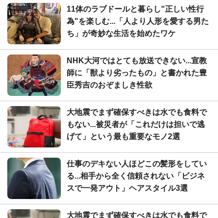
11体のラブドールと暮らし"正しい性行
為"を楽しむ...「人より人形を愛する男た
ち」が奇妙な生活を始めたワケ
NHK大河ではとても放送できない...宣教
師に「獣より劣ったもの」と書かれた豊
臣秀吉のおぞましき性欲
大地震でまず確保すべきは水でも食料で
もない...被災者が「これだけは担いで逃
げて」という最も重要なモノ2選
仕事のデキない人ほどこの髪形をしてい
る...相手から全く信頼されない「ビジネ
スで一発アウト」ヘアスタイル3選
大地震でまず確保すべきは水でも食料で