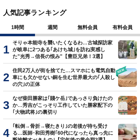
人気記事ランキング
1時間
週間
無料会員
有料会員
そりゃ本能寺を襲いたくなるわ…古城探訪家
が岐阜に2つある｢あけち城｣を訪ね実感し
た"光秀→信長の恨み"【豊臣兄弟！3選】
住民2万人が街を捨てた…スマホにも電気自動
車にも欠かせない銅を生む世界最大の｢人殺し
の穴｣の正体
なぜ柴田勝家は｢賤ケ岳｣であっさり負けたの
か…秀吉がこっそり工作していた勝家配下の
｢大物武将｣の裏切り
｢転倒→骨折→寝たきり｣の老後が待ち受け
る…医師･和田秀樹｢60代になったら真っ先に
断捨離すべきもの｣【定年後の黄金期3選】