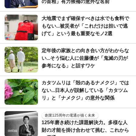
の首相」有力候補の意外な名前
大地震でまず確保すべきは水でも食料で
もない...被災者が「これだけは担いで逃
げて」という最も重要なモノ2選
定年後の家族との向き合い方がわからな
い...そう悩む人に佐藤優が「鬼滅の刃が
参考になる」と話すワケ
カタツムリは「殻のあるナメクジ」では
ない...日本人が誤解している「カタツム
リ」と「ナメクジ」の意外な関係
創業125周年の電通が描く未来
125年磨き続けた課題解決力。多様な人
財の才能を掛け合わせて挑む、これから