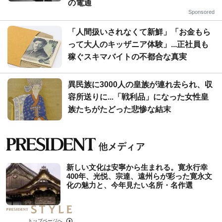
の電通
Sponsored
「人間扱いされなくて新鮮」「お金もら
って大人のキッザニア体験」...正社員も
稼ぐスキマバイトの不都合な真実
異民族に3000人の皇族が連れ去られ、収
容所送りに...「戦利品」になった女性皇
族たちがたどった悲惨な結末
新しい文化は安寧から生まれる。寛永行幸
400年、光悦、宗達、遠州らが彩った寛永文
化の魅力と、今年見たい名所・名作選
トップページへ