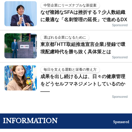
中堅企業にリーズナブルな新提案
なぜ複雑なSFAは挫折する？少人数組織
に最適な「名刺管理の延長」で進めるDX
Sponsored
選ばれる企業になるために
東京都｢HTT取組推進宣言企業｣登録で環
境配慮時代を勝ち抜く具体策とは
Sponsored
毎日を支える運動と栄養の整え方
成果を出し続ける人は、日々の健康管理
をどうセルフマネジメントしているのか
——
Sponsored
INFORMATION
Sponsored