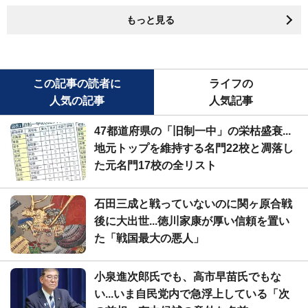
もっと見る
この記事の読者に
ライフの
人気の記事
人気記事
47都道府県の「旧制一中」の栄枯盛衰...
地元トップを維持する名門22校と凋落し
た元名門17校の全リスト
石田三成と戦っていないのに関ヶ原合戦
後に大出世...徳川家康が厚い信頼を置い
た「戦国最大の悪人」
小泉進次郎氏でも、高市早苗氏でもな
い...いま自民党内で急浮上している「次