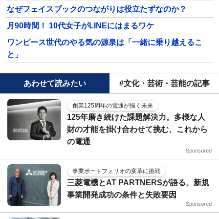
なぜフェイスブックのつながりは役立たずなのか？
月90時間！ 10代女子がLINEにはまるワケ
ワンピース世代のやる気の源泉は「一緒に乗り越えるこ
と」
あわせて読みたい
#文化・芸術・芸能の記事
創業125周年の電通が描く未来
125年磨き続けた課題解決力。多様な人
財の才能を掛け合わせて挑む、これから
の電通
Sponsored
事業ポートフォリオの変革に挑戦
三菱電機とAT PARTNERSが語る、新規
事業開発成功の条件と失敗要因
Sponsored