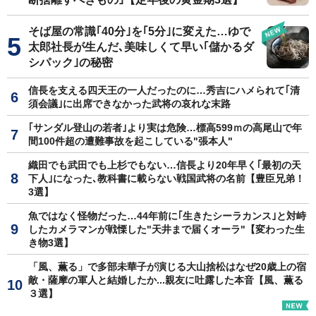
そば屋の常識｢40分｣を｢5分｣に変えた…ゆで
太郎社長が生んだ､美味しくて早い｢儲かるダ
シパック｣の秘密
信長を支える四天王の一人だったのに…秀吉にハメられて｢清
須会議｣に出席できなかった武将の哀れな末路
｢サンダル登山の若者｣より実は危険…標高599ｍの高尾山で年
間100件超の遭難事故を起こしている"張本人"
織田でも武田でも上杉でもない…信長より20年早く｢最初の天
下人｣になった､教科書に載らない戦国武将の名前【豊臣兄弟！
3選】
魚ではなく怪物だった…44年前に｢生きたシーラカンス｣と対峙
したカメラマンが戦慄した"天井まで届くオーラ"【変わった生
き物3選】
「風、薫る」で多部未華子が演じる大山捨松はなぜ20歳上の宿
敵・薩摩の軍人と結婚したか...親友に吐露した本音【風、薫る
３選】