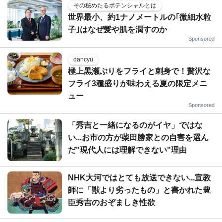
その秘めたるポテンシャルとは
世界最小、約1ナノメートルの｢微細水粒
子｣はなぜ髪や肌を潤すのか
Sponsored
dancyu
極上黒瀬ぶりをフライと刺身で！贅沢な
フライ3種盛りが味わえる夏の限定メニ
ュー
Sponsored
「秀吉と一緒になるのがイヤ」ではな
い...お市の方が柴田勝家との自害を選ん
だ"現代人には理解できない"理由
NHK大河ではとても放送できない...宣教
師に「獣より劣ったもの」と書かれた豊
臣秀吉のおぞましき性欲