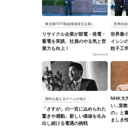
東京都｢HTT取組推進宣言企業｣
世界的自
リサイクル企業が節電・発電・
世界最
蓄電を実践、社員のやる気と営
イシンの
業力も向上！
粒子工
Sponsored
NHK大
期待を超えるチームの強さ
い...
「さすが」の一言に込められた
の」と
驚きや感動。新しい価値を生み
ましき
出し続ける電通の挑戦