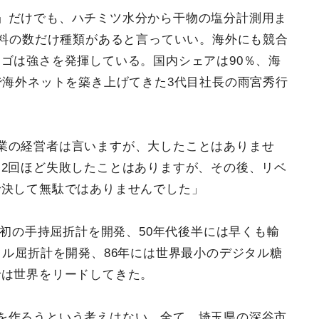
」だけでも、ハチミツ水分から干物の塩分計測用ま
飲料の数だけ種類があると言っていい。海外にも競合
ゴは強さを発揮している。国内シェアは90％、海
で海外ネットを築き上げてきた3代目社長の雨宮秀行
業の経営者は言いますが、大したことはありませ
2回ほど失敗したことはありますが、その後、リベ
で決して無駄ではありませんでした」
世界初の手持屈折計を開発、50年代後半には早くも輸
タル屈折計を開発、86年には世界最小のデジタル糖
では世界をリードしてきた。
を作ろうという考えはない。全て、埼玉県の深谷市