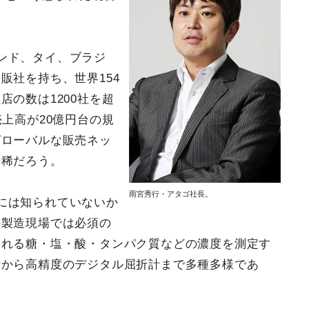
ンド、タイ、ブラジ
販社を持ち、世界154
の数は1200社を超
上高が20億円台の規
グローバルな販売ネッ
も稀だろう。
雨宮秀行・アタゴ社長。
には知られていないか
の製造現場では必須の
まれる糖・塩・酸・タンパク質などの濃度を測定す
計から高精度のデジタル屈折計まで多種多様であ