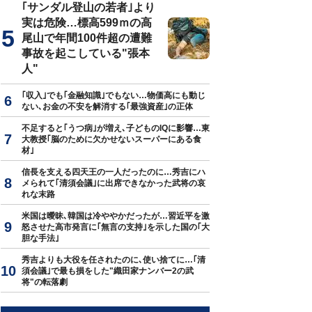
｢サンダル登山の若者｣より
実は危険…標高599ｍの高
尾山で年間100件超の遭難
事故を起こしている"張本
人"
｢収入｣でも｢金融知識｣でもない…物価高にも動じ
ない､お金の不安を解消する｢最強資産｣の正体
不足すると｢うつ病｣が増え､子どものIQに影響…東
大教授｢脳のために欠かせないスーパーにある食
材｣
信長を支える四天王の一人だったのに…秀吉にハ
メられて｢清須会議｣に出席できなかった武将の哀
れな末路
米国は曖昧､韓国は冷ややかだったが…習近平を激
怒させた高市発言に｢無言の支持｣を示した国の｢大
胆な手法｣
秀吉よりも大役を任されたのに､使い捨てに…｢清
須会議｣で最も損をした"織田家ナンバー2の武
将"の転落劇