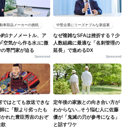
動車部品メーカーの挑戦
中堅企業にリーズナブルな新提案
小約1ナノメートル、ア
なぜ複雑なSFAは挫折する？少
｢空気から作る水｣に微
人数組織に最適な「名刺管理の
学の専門家が迫る
延長」で進めるDX
Sponsored
Sponsored
河ではとても放送できな
定年後の家族との向き合い方が
宣教師に「獣より劣ったも
わからない...そう悩む人に佐藤
書かれた豊臣秀吉のおぞ
優が「鬼滅の刃が参考になる」
性欲
と話すワケ