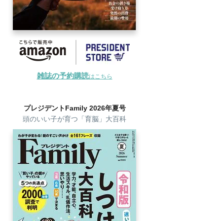
雑誌の予約購読
はこちら
プレジデントFamily 2026年夏号
頭のいい子が育つ「育脳」大百科