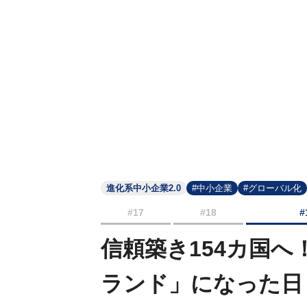
進化系中小企業2.0
#中小企業
#グローバル化
#17
#18
#
信頼築き154カ国へ
ランド」になった日