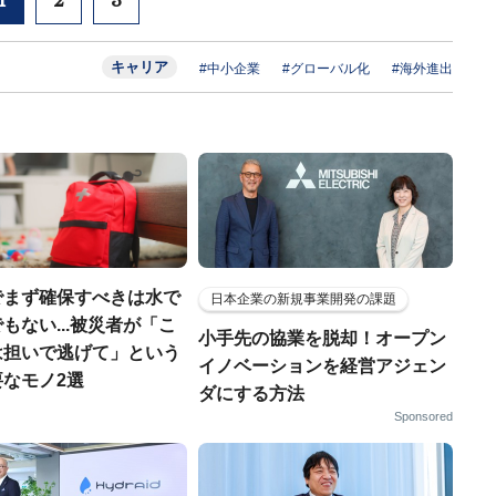
1
2
3
キャリア
#中小企業
#グローバル化
#海外進出
でまず確保すべきは水で
日本企業の新規事業開発の課題
もない...被災者が「こ
小手先の協業を脱却！オープン
は担いで逃げて」という
イノベーションを経営アジェン
なモノ2選
ダにする方法
Sponsored