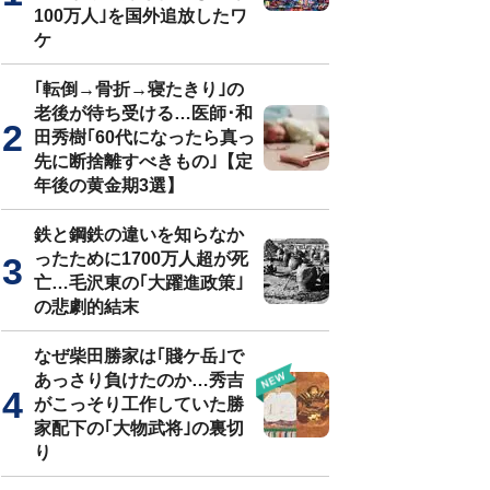
100万人｣を国外追放したワ
ケ
｢転倒→骨折→寝たきり｣の
老後が待ち受ける…医師･和
田秀樹｢60代になったら真っ
先に断捨離すべきもの｣【定
年後の黄金期3選】
鉄と鋼鉄の違いを知らなか
ったために1700万人超が死
亡…毛沢東の｢大躍進政策｣
の悲劇的結末
なぜ柴田勝家は｢賤ケ岳｣で
あっさり負けたのか…秀吉
がこっそり工作していた勝
家配下の｢大物武将｣の裏切
り