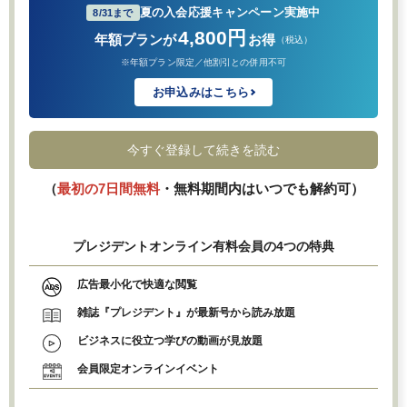
夏の入会応援キャンペーン実施中
8/31まで
4,800円
年額プランが
お得
（税込）
※年額プラン限定／他割引との併用不可
お申込みはこちら
今すぐ登録して続きを読む
（
最初の7日間無料
・無料期間内はいつでも解約可）
プレジデントオンライン有料会員の4つの特典
広告最小化で快適な閲覧
雑誌『プレジデント』が最新号から読み放題
ビジネスに役立つ学びの動画が見放題
会員限定オンラインイベント