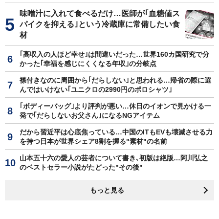
味噌汁に入れて食べるだけ…医師が｢血糖値ス
パイクを抑える｣という冷蔵庫に常備したい食
材
｢高収入の人ほど幸せ｣は間違いだった…世界160カ国研究で分
かった｢幸福を感じにくくなる年収｣の分岐点
襟付きなのに周囲から｢だらしない｣と思われる…帰省の際に選
んではいけない｢ユニクロの2990円のポロシャツ｣
｢ボディーバッグ｣より評判が悪い…休日のイオンで見かける一
発で｢だらしないお父さん｣になるNGアイテム
だから習近平は心底焦っている…中国のITもEVも壊滅させる力
を持つ日本が世界シェア8割を握る"素材"の名前
山本五十六の愛人の芸者について書き､初版は絶版…阿川弘之
のベストセラー小説がたどった"その後"
もっと見る