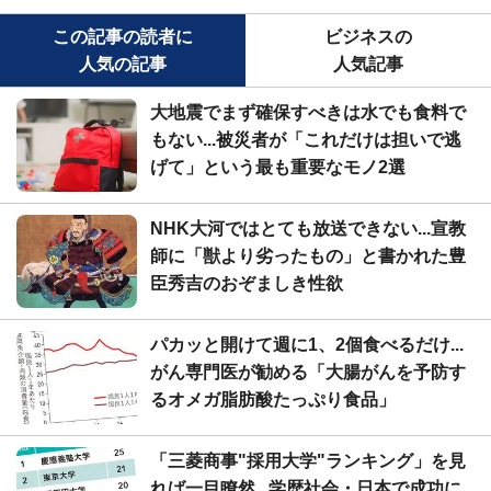
この記事の読者に
ビジネスの
人気の記事
人気記事
大地震でまず確保すべきは水でも食料で
もない...被災者が「これだけは担いで逃
げて」という最も重要なモノ2選
NHK大河ではとても放送できない...宣教
師に「獣より劣ったもの」と書かれた豊
臣秀吉のおぞましき性欲
パカッと開けて週に1、2個食べるだけ...
がん専門医が勧める「大腸がんを予防す
るオメガ脂肪酸たっぷり食品」
「三菱商事"採用大学"ランキング」を見
れば一目瞭然...学歴社会・日本で成功に