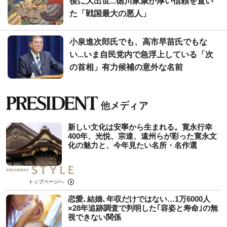
後に大出世...徳川家康が厚い信頼を置い
た「戦国最大の悪人」
小泉進次郎氏でも、高市早苗氏でもな
い...いま自民党内で急浮上している「次
の首相」有力候補の意外な名前
新しい文化は安寧から生まれる。寛永行幸
400年、光悦、宗達、遠州らが彩った寛永文
化の魅力と、今年見たい名所・名作選
トップページへ
恋愛､結婚､年収だけではない…1万6000人
×28年追跡調査で判明した｢容姿と寿命｣の無
視できない関係