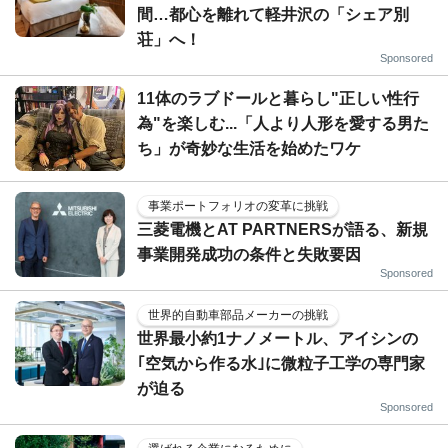
間…都心を離れて軽井沢の「シェア別
荘」へ！
Sponsored
11体のラブドールと暮らし"正しい性行
為"を楽しむ...「人より人形を愛する男た
ち」が奇妙な生活を始めたワケ
事業ポートフォリオの変革に挑戦
三菱電機とAT PARTNERSが語る、新規
事業開発成功の条件と失敗要因
Sponsored
世界的自動車部品メーカーの挑戦
世界最小約1ナノメートル、アイシンの
｢空気から作る水｣に微粒子工学の専門家
が迫る
Sponsored