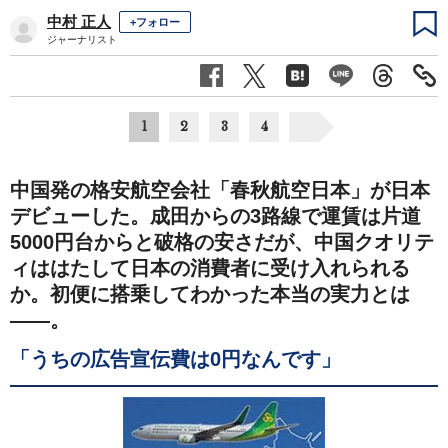
中村 正人
+フォロー
ジャーナリスト
1
2
3
4
中国発の格安航空会社「春秋航空日本」が日本
デビューした。成田からの3路線で運賃は片道
5000円台からと破格の安さだが、中国クオリテ
ィははたして日本の消費者に受け入れられる
か。初便に搭乗してわかった本当の実力とは
――。
「うちの広告宣伝費は0円なんです」