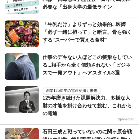
必要な「出身大学の最低ライン」
「牛乳だけ」よりずっと効果的...医師
「必ず一緒に摂って」と断言、骨を強く
する"スーパーで買える食材"
仕事のデキない人ほどこの髪形をしてい
る...相手から全く信頼されない「ビジネ
スで一発アウト」ヘアスタイル3選
創業125周年の電通が描く未来
125年磨き続けた課題解決力。多様な人
財の才能を掛け合わせて挑む、これから
の電通
Sponsored
石田三成と戦っていないのに関ヶ原合戦