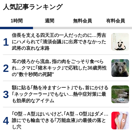
人気記事ランキング
1時間
週間
無料会員
有料会員
信長を支える四天王の一人だったのに…秀吉
にハメられて｢清須会議｣に出席できなかった
武将の哀れな末路
耳の後ろから流血､指の肉をごっそり食べら
れ…クマに｢猪木キック｣で応戦した36歳男性
の"数十秒間の死闘"
額に貼る｢熱を冷ますシート｣でも､首にかける
｢ネッククーラー｣でもない…熱中症対策に最
も効果的なアイテム
｢O型→A型｣はいいけど､｢A型→O型｣はダメ…
誰にでも輸血できる｢万能血液｣の最後の落と
し穴