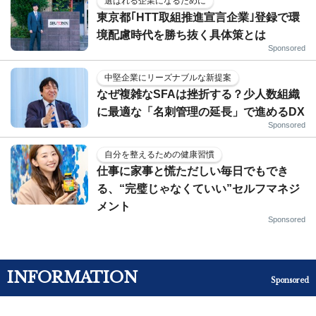
選ばれる企業になるために
東京都｢HTT取組推進宣言企業｣登録で環
境配慮時代を勝ち抜く具体策とは
Sponsored
中堅企業にリーズナブルな新提案
なぜ複雑なSFAは挫折する？少人数組織
に最適な「名刺管理の延長」で進めるDX
Sponsored
自分を整えるための健康習慣
仕事に家事と慌ただしい毎日でもでき
る、“完璧じゃなくていい”セルフマネジ
メント
Sponsored
INFORMATION
Sponsored