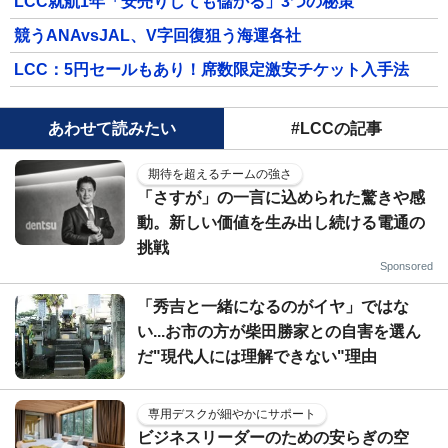
LCC就航1年「安売りしても儲かる」3つの秘策
競うANAvsJAL、V字回復狙う海運各社
LCC：5円セールもあり！席数限定激安チケット入手法
あわせて読みたい
#LCCの記事
期待を超えるチームの強さ
「さすが」の一言に込められた驚きや感
動。新しい価値を生み出し続ける電通の
挑戦
Sponsored
「秀吉と一緒になるのがイヤ」ではな
い...お市の方が柴田勝家との自害を選ん
だ"現代人には理解できない"理由
専用デスクが細やかにサポート
ビジネスリーダーのための安らぎの空