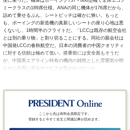
便に乗った。機体はボーイング737－800型機で全席エコノ
ミークラスの189席仕様。ANAの同じ機体が176席だから、
詰めて乗せるぶん、シートピッチは確かに狭い。もっと
も、ボーイングの新造機の真新しいシートの座り心地は悪
くないし、1時間半のフライトだ。「LCCは既存の航空会社
とは別の乗り物」と割り切ることにする。同社の親会社は
中国発LCCの春秋航空だ。日本の消費者の中国クオリティ
に対する信頼は極めて低い。搭乗前には安全面もそうだ
が、中国系エアライン特有の機内の雑然とした雰囲気や明
らかに日系に劣るサービスが気がかりだった。
ここから先は有料会員限定です。
登録すると今すぐ全文と関連記事が読めます。