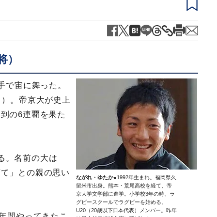
将）
の手で宙に舞った。
日）。帝京大が史上
到の6連覇を果た
る。名前の大は
育て」との親の思い
ながれ・ゆたか
●1992年生まれ。福岡県久
留米市出身。熊本・荒尾高校を経て、帝
京大学文学部に進学。小学校3年の時、ラ
グビースクールでラグビーを始める。
U20（20歳以下日本代表）メンバー。昨年
1年間やってきたこ