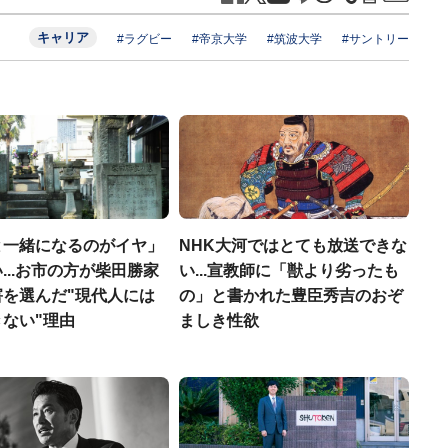
キャリア
#ラグビー
#帝京大学
#筑波大学
#サントリー
と一緒になるのがイヤ」
NHK大河ではとても放送できな
...お市の方が柴田勝家
い...宣教師に「獣より劣ったも
害を選んだ"現代人には
の」と書かれた豊臣秀吉のおぞ
ない"理由
ましき性欲