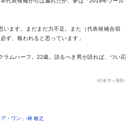
本代表候補からは漏れたが、夢は『2019年ワール
思います。まだまだ力不足。また（代表候補合宿
は必ず、報われると思っています」
クラムハーフ。22歳。語るべき男が語れば、つい応
（松瀬 学＝撮影）
ア・ワン」-林 敏之