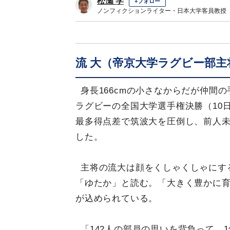
松瀬 学
+フォロー
ノンフィクションライター・日本大学客員教授
流 大（帝京大学ラグビー部主
身長166cmの小さなからだが仲間
ラグビーの全国大学選手権決勝（10
最多得点差で筑波大を圧倒し、前人未
した。
主将の流大は顔をくしゃくしゃにす
「ゆたか」と読む。「大きく豊かに
が込められている。
「142人の部員の思いを背負って、