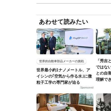
あわせて読みたい
「秀吉
世界的自動車部品メーカーの挑戦
ではない
世界最小約1ナノメートル、ア
との自
イシンの｢空気から作る水｣に微
理解でき
粒子工学の専門家が迫る
Sponsored