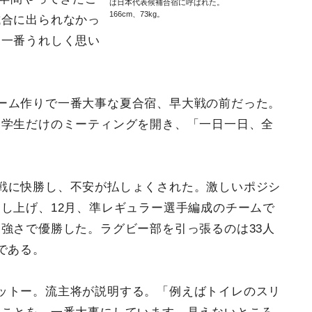
は日本代表候補合宿に呼ばれた。
166cm、73kg。
試合に出られなかっ
は一番うれしく思い
ーム作りで一番大事な夏合宿、早大戦の前だった。
。学生だけのミーティングを開き、「一日一日、全
戦に快勝し、不安が払しょくされた。激しいポジシ
し上げ、12月、準レギュラー選手編成のチームで
強さで優勝した。ラグビー部を引っ張るのは33人
である。
ットー。流主将が説明する。「例えばトイレのスリ