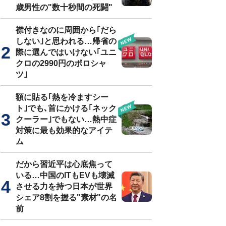
歳男性の"数十秒間の死闘"
襟付きなのに周囲から｢だら
しない｣と思われる…帰省の
際に選んではいけない｢ユニ
クロの2990円のポロシャ
ツ｣
額に貼る｢熱を冷ますシー
ト｣でも､首にかける｢ネック
クーラー｣でもない…熱中症
対策に最も効果的なアイテ
ム
だから習近平は心底焦って
いる…中国のITもEVも壊滅
させる力を持つ日本が世界
シェア8割を握る"素材"の名
前