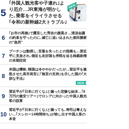
｢外国人観光客や子連れ｣よ
り厄介…JR東海が明かし
た､乗客をイライラさせる
｢令和の新幹線2大トラブル｣
｢お市の再婚｣で露呈した秀吉の腹黒さ…清須会議
の約束を守ったのに､滅亡に追い込まれた柴田勝家
の"急所"
プーチンは動揺し､言葉を失ったとの指摘も…習近
平に見放され､側近も友好国も停戦を迫る独裁政権
の末期症状
米国は曖昧､韓国は冷ややかだったが…習近平を激
怒させた高市発言に｢無言の支持｣を示した国の｢大
胆な手法｣
習近平が｢日本に行くな｣と煽った悲惨な結末…｢8
万円の激安ツアー｣でロシアに向かった中国人観光
客の誤算
習近平が｢日本に行くな｣と煽っても､寿司は奪えな
い…｢スシロー14時間待ち｣が映し出す中国人客の
本音