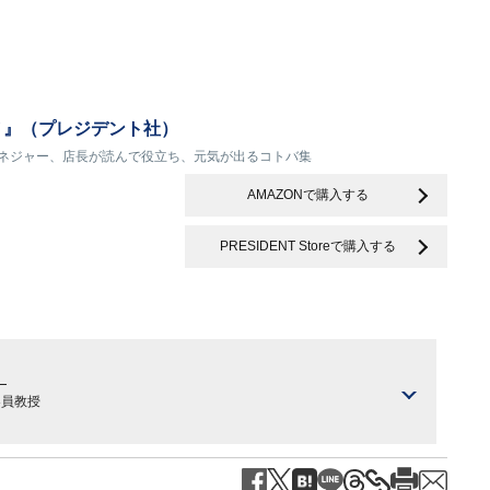
 』（プレジデント社）
マネジャー、店長が読んで役立ち、元気が出るコトバ集
AMAZONで購入する
PRESIDENT Storeで購入する
）
客員教授