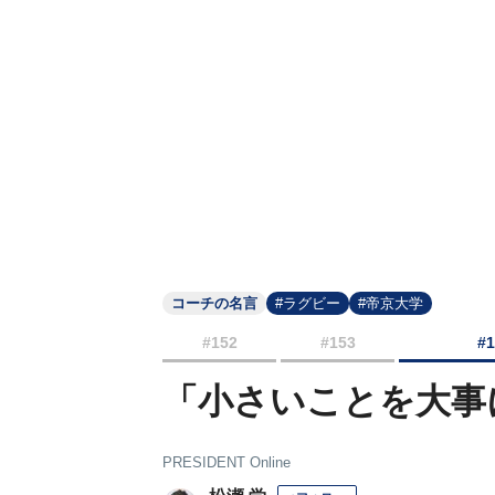
コーチの名言
#ラグビー
#帝京大学
#152
#153
#
「小さいことを大事に
PRESIDENT Online