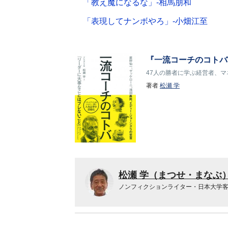
「教え魔になるな」-相馬朋和
「表現してナンボやろ」-小畑江至
『一流コーチのコトバ
47人の勝者に学ぶ経営者、
著者
松瀬 学
松瀬 学（まつせ・まなぶ
ノンフィクションライター・日本大学