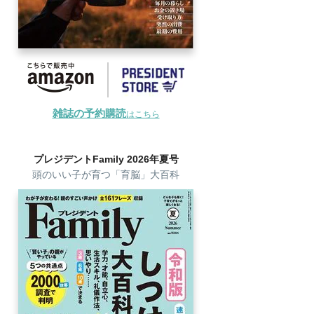
雑誌の予約購読
はこちら
プレジデントFamily 2026年夏号
頭のいい子が育つ「育脳」大百科