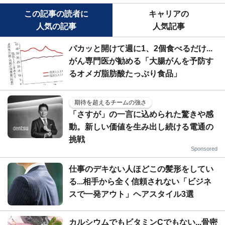
この記事の読者に
キャリアの
人気の記事
人気記事
パカッと開けて週に1、2個食べるだけ...
がん専門医が勧める「大腸がんを予防す
るオメガ脂肪酸たっぷり食品」
期待を超えるチームの強さ
「さすが」の一言に込められた驚きや感
動。新しい価値を生み出し続ける電通の
挑戦
Sponsored
仕事のデキない人ほどこの髪形をしてい
る...相手から全く信頼されない「ビジネ
スで一発アウト」ヘアスタイル3選
カルシウムでもビタミンCでもない...骨密