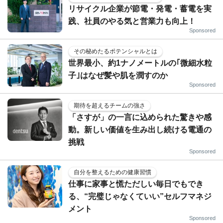
リサイクル企業が節電・発電・蓄電を実
践、社員のやる気と営業力も向上！
Sponsored
その秘めたるポテンシャルとは
世界最小、約1ナノメートルの｢微細水粒
子｣はなぜ髪や肌を潤すのか
Sponsored
期待を超えるチームの強さ
「さすが」の一言に込められた驚きや感
動。新しい価値を生み出し続ける電通の
挑戦
Sponsored
自分を整えるための健康習慣
仕事に家事と慌ただしい毎日でもでき
る、“完璧じゃなくていい”セルフマネジ
メント
Sponsored