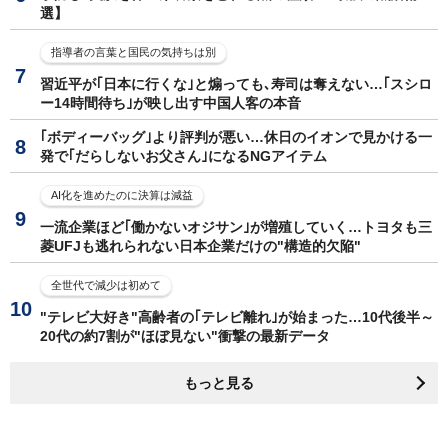
選】
指導者の言葉と国民の気持ちは別
習近平が｢日本に行くな｣と煽っても､寿司は奪えない…｢スシロ
ー14時間待ち｣が映し出す中国人客の本音
｢ボディーバッグ｣より評判が悪い…休日のイオンで見かける一
発で｢だらしないお父さん｣になるNGアイテム
AI化を進めたのに決算は減益
一流企業ほど｢働かないオジサン｣が増殖していく…トヨタも三
菱UFJも逃れられない日本企業だけの"構造的欠陥"
全世代で減少は初めて
"テレビ大好き"高齢者の｢テレビ離れ｣が始まった…10代後半～
20代の約7割が"ほぼ見ない"衝撃の最新データ
もっと見る