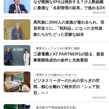
なぜ複雑なSFAは挫折する？少人数組織
に最適な「名刺管理の延長」で進めるDX
Sponsored
異民族に3000人の皇族が連れ去られ、収
容所送りに...「戦利品」になった女性皇
族たちがたどった悲惨な結末
事業ポートフォリオの変革に挑戦
三菱電機とAT PARTNERSが語る、新規
事業開発成功の条件と失敗要因
Sponsored
専用デスクが細やかにサポート
ビジネスリーダーのための安らぎの空
間…都心を離れて軽井沢の「シェア別
荘」へ！
Sponsored
東京都｢HTT取組推進宣言企業｣