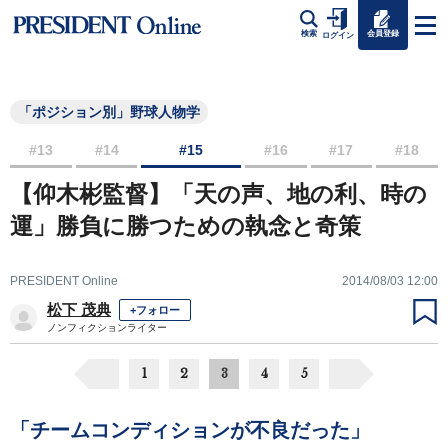
会員登録
検索
ログイン
「ポジション別」野球人物学
#13
#14
#15
#16
#17
#18
【仰木彬監督】「天の声、地の利、時の
運」勝負に勝つための執念と奇策
PRESIDENT Online
2014/08/03 12:00
松下 茂典
+フォロー
ノンフィクションライター
1
2
3
4
5
「チームコンディションが不良だった」