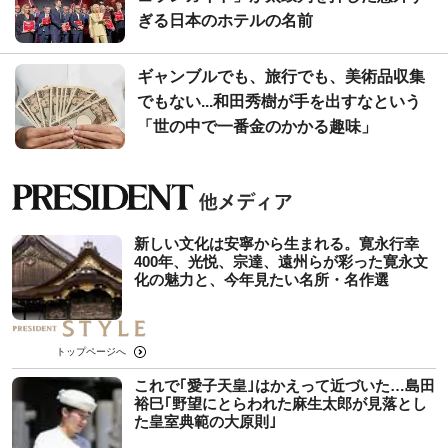
ぎる日本のホテルの名前
ギャンブルでも、旅行でも、美術品収集
でもない...和田秀樹が手を出すなという
「世の中で一番金のかかる趣味」
新しい文化は安寧から生まれる。寛永行幸
400年、光悦、宗達、遠州らが彩った寛永文
化の魅力と、今年見たい名所・名作選
トップページへ
これで｢愛子天皇｣はかえって近づいた…島田
裕巳｢野望にとらわれた麻生太郎が見落とし
た皇室典範の大原則｣