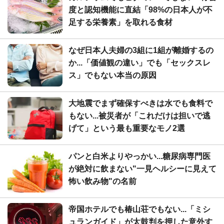
度と認知機能に直結「98%の日本人が不
足する栄養素」を取れる食材
なぜ日本人夫婦の3組に1組が離婚するの
か...「価値観の違い」でも「セックスレ
ス」でもない本当の原因
大地震でまず確保すべきは水でも食料で
もない...被災者が「これだけは担いで逃
げて」という最も重要なモノ2選
パンと白米よりやっかい...糖尿病専門医
が絶対に飲まない"一見ヘルシーに見えて
怖い飲み物"の名前
帝国ホテルでも椿山荘でもない...「ミシ
ュランガイド」が太鼓判を押した意外す