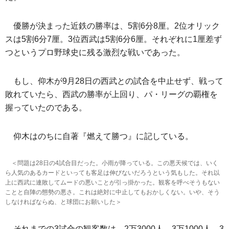
優勝が決まった近鉄の勝率は、5割6分8厘。2位オリック
スは5割6分7厘。3位西武は5割6分6厘。それぞれに1厘差ず
つというプロ野球史に残る激烈な戦いであった。
もし、仰木が9月28日の西武との試合を中止せず、戦って
敗れていたら、西武の勝率が上回り、パ・リーグの覇権を
握っていたのである。
仰木はのちに自著『燃えて勝つ』に記している。
＜問題は28日の4試合目だった。小雨が降っている。この悪天候では、いく
ら人気のあるカードといっても客足は伸びないだろうという気もした。それ以
上に西武に連敗してムードの悪いことが引っ掛かった。観客を呼べそうもない
ことと自陣の態勢の悪さ。これは絶対に中止してもおかしくない。いや、そう
しなければならぬ、と球団にお願いした＞
それまでの3試合の観客数は、2万3000人、3万1000人、3