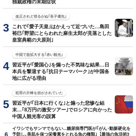
独裁政権の末期症状
改正されど揺るがぬ｢長子優先｣
これで｢愛子天皇｣はかえって近づいた…島田
裕巳｢野望にとらわれた麻生太郎が見落とした
皇室典範の大原則｣
中国で急拡大する｢赤い観光｣
習近平が｢愛国心｣を煽った不気味な結果…日
本兵を撃退する｢抗日テーマパーク｣が中国各
地に広がる理由
犯罪の片棒を担がされていた
習近平が｢日本に行くな｣と煽った悲惨な結
末…｢8万円の激安ツアー｣でロシアに向かった
中国人観光客の誤算
イワシでもサンマでもない...糖尿病専門医が｢がん･動脈硬化を
予防し､美肌を保つ栄養素をとれる魚の種類｣【最強の魚活術3