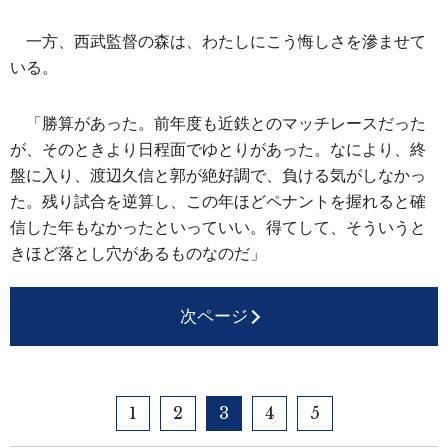
一方、西武監督の森は、わたしにこう悔しさを滲ませて
いる。
「勝算があった。前年度も近鉄とのマッチレースだった
が、そのときより日程面でゆとりがあった。なにより、終
盤に入り、渡辺久信と郭が絶好調で、負ける気がしなかっ
た。残り試合を逆算し、この年ほどペナントを握れると確
信した年もなかったといっていい。得てして、そういうと
きほど落とし穴があるものなのだ」
次ページ
1
2
3
4
5