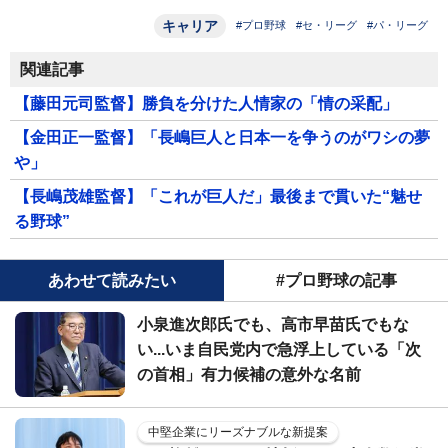
キャリア
#プロ野球
#セ・リーグ
#パ・リーグ
関連記事
【藤田元司監督】勝負を分けた人情家の「情の采配」
【金田正一監督】「長嶋巨人と日本一を争うのがワシの夢
や」
【長嶋茂雄監督】「これが巨人だ」最後まで貫いた“魅せ
る野球”
あわせて読みたい
#プロ野球の記事
小泉進次郎氏でも、高市早苗氏でもな
い...いま自民党内で急浮上している「次
の首相」有力候補の意外な名前
中堅企業にリーズナブルな新提案