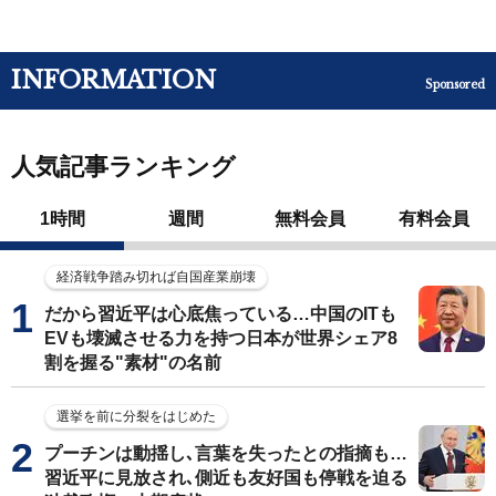
INFORMATION
Sponsored
人気記事ランキング
1時間
週間
無料会員
有料会員
経済戦争踏み切れば自国産業崩壊
だから習近平は心底焦っている…中国のITも
EVも壊滅させる力を持つ日本が世界シェア8
割を握る"素材"の名前
選挙を前に分裂をはじめた
プーチンは動揺し､言葉を失ったとの指摘も…
習近平に見放され､側近も友好国も停戦を迫る