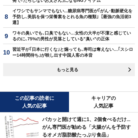
発で｢だらしないお父さん｣になるNGアイテム
イワシでもサンマでもない...糖尿病専門医が｢がん･動脈硬化を
予防し､美肌を保つ栄養素をとれる魚の種類｣【最強の魚活術3
選】
ワキの臭いでも､口臭でもない…女性の大半が不潔と感じてい
るのに､75%の男性が見落としている"臭い"の正体
習近平が｢日本に行くな｣と煽っても､寿司は奪えない…｢スシロ
ー14時間待ち｣が映し出す中国人客の本音
もっと見る
この記事の読者に
キャリアの
人気の記事
人気記事
パカッと開けて週に1、2個食べるだけ...
がん専門医が勧める「大腸がんを予防す
るオメガ脂肪酸たっぷり食品」