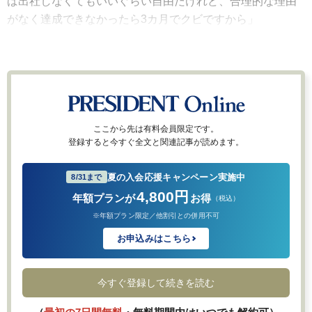
ば出社しなくてもいいぐらい自由だけれど、合理的な理由
がなく達成できなかったら3カ月でクビですから」
ここから先は有料会員限定です。
登録すると今すぐ全文と関連記事が読めます。
夏の入会応援キャンペーン実施中
8/31まで
4,800円
年額プランが
お得
（税込）
※年額プラン限定／他割引との併用不可
お申込みはこちら
今すぐ登録して続きを読む