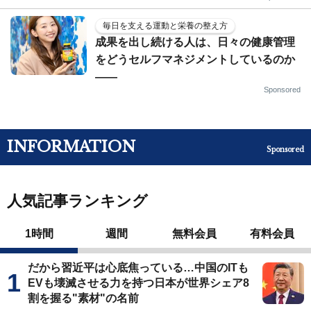
毎日を支える運動と栄養の整え方
成果を出し続ける人は、日々の健康管理
をどうセルフマネジメントしているのか
——
Sponsored
INFORMATION
Sponsored
人気記事ランキング
1時間
週間
無料会員
有料会員
だから習近平は心底焦っている…中国のITも
EVも壊滅させる力を持つ日本が世界シェア8
割を握る"素材"の名前