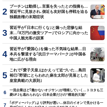
プーチンは動揺し､言葉を失ったとの指摘も…
習近平に見放され､側近も友好国も停戦を迫る
独裁政権の末期症状
習近平が｢日本に行くな｣と煽った悲惨な結
末…｢8万円の激安ツアー｣でロシアに向かった
中国人観光客の誤算
習近平が｢愛国心｣を煽った不気味な結果…日
本兵を撃退する｢抗日テーマパーク｣が中国各
地に広がる理由
これで｢愛子天皇｣はかえって近づいた…島田
裕巳｢野望にとらわれた麻生太郎が見落とした
皇室典範の大原則｣
一流企業ほど｢働かないオジサン｣が増殖していく…トヨタも三
菱UFJも逃れられない日本企業だけの"構造的欠陥"
｢ボディーバッグ｣より評判が悪い…休日のイオンで見かける一