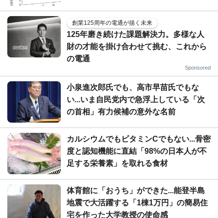
創業125周年の電通が描く未来
125年磨き続けた課題解決力。多様な人
財の才能を掛け合わせて挑む、これから
の電通
Sponsored
小泉進次郎氏でも、高市早苗氏でもな
い...いま自民党内で急浮上している「次
の首相」有力候補の意外な名前
カルシウムでもビタミンCでもない...骨密
度と認知機能に直結「98%の日本人が不
足する栄養素」を取れる食材
体育館に「おうち」ができた...能登半島
地震で大活躍する「1棟1万円」の簡易住
宅を作った大学教授の使命感