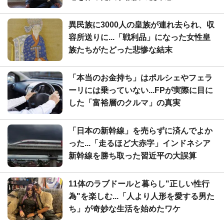
異民族に3000人の皇族が連れ去られ、収
容所送りに...「戦利品」になった女性皇
族たちがたどった悲惨な結末
「本当のお金持ち」はポルシェやフェラ
ーリには乗っていない...FPが実際に目に
した「富裕層のクルマ」の真実
「日本の新幹線」を売らずに済んでよか
った...「走るほど大赤字」インドネシア
新幹線を勝ち取った習近平の大誤算
11体のラブドールと暮らし"正しい性行
為"を楽しむ...「人より人形を愛する男た
ち」が奇妙な生活を始めたワケ