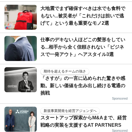
大地震でまず確保すべきは水でも食料で
もない...被災者が「これだけは担いで逃
げて」という最も重要なモノ2選
仕事のデキない人ほどこの髪形をしてい
る...相手から全く信頼されない「ビジネ
スで一発アウト」ヘアスタイル3選
期待を超えるチームの強さ
「さすが」の一言に込められた驚きや感
動。新しい価値を生み出し続ける電通の
挑戦
Sponsored
新規事業開発を経営アジェンダへ
スタートアップ探索からM&Aまで、経営
戦略の実装を支援するAT PARTNERS
Sponsored