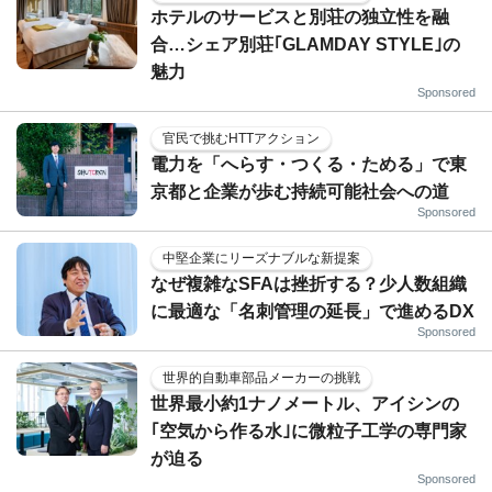
ホテルのサービスと別荘の独立性を融
合…シェア別荘｢GLAMDAY STYLE｣の
魅力
Sponsored
官民で挑むHTTアクション
電力を「へらす・つくる・ためる」で東
京都と企業が歩む持続可能社会への道
Sponsored
中堅企業にリーズナブルな新提案
なぜ複雑なSFAは挫折する？少人数組織
に最適な「名刺管理の延長」で進めるDX
Sponsored
世界的自動車部品メーカーの挑戦
世界最小約1ナノメートル、アイシンの
｢空気から作る水｣に微粒子工学の専門家
が迫る
Sponsored