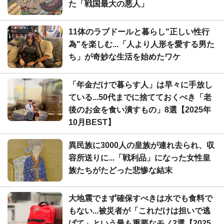
た「戦国最大の悪人」
11体のラブドールと暮らし"正しい性行
為"を楽しむ...「人より人形を愛する男た
ち」が奇妙な生活を始めたワケ
「年金だけで暮らす人」は早々に手放し
ている...50代までに捨てておくべき「老
後のお金を食い潰すもの」8選【2025年
10月BEST】
異民族に3000人の皇族が連れ去られ、収
容所送りに...「戦利品」になった女性皇
族たちがたどった悲惨な結末
大地震でまず確保すべきは水でも食料で
もない...被災者が「これだけは担いで逃
げて」という最も重要なモノ2選【2025