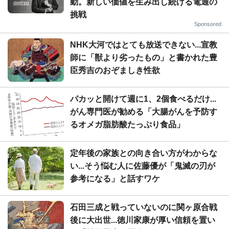
動。新しい価値を生み出し続ける電通の
挑戦
Sponsored
NHK大河ではとても放送できない...宣教
師に「獣より劣ったもの」と書かれた豊
臣秀吉のおぞましき性欲
パカッと開けて週に1、2個食べるだけ...
がん専門医が勧める「大腸がんを予防す
るオメガ脂肪酸たっぷり食品」
定年後の家族との向き合い方がわからな
い...そう悩む人に佐藤優が「鬼滅の刃が
参考になる」と話すワケ
石田三成と戦っていないのに関ヶ原合戦
後に大出世...徳川家康が厚い信頼を置い