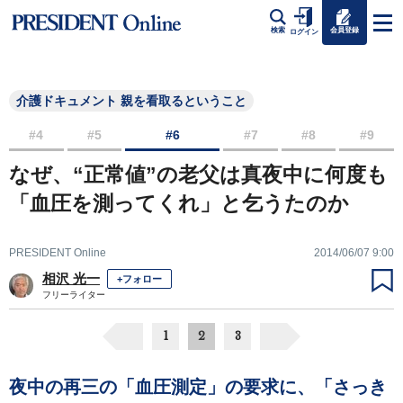
会員登録
検索
ログイン
介護ドキュメント 親を看取るということ
#4
#5
#6
#7
#8
#9
なぜ、“正常値”の老父は真夜中に何度も
「血圧を測ってくれ」と乞うたのか
PRESIDENT Online
2014/06/07 9:00
相沢 光一
+フォロー
フリーライター
1
2
3
夜中の再三の「血圧測定」の要求に、「さっき