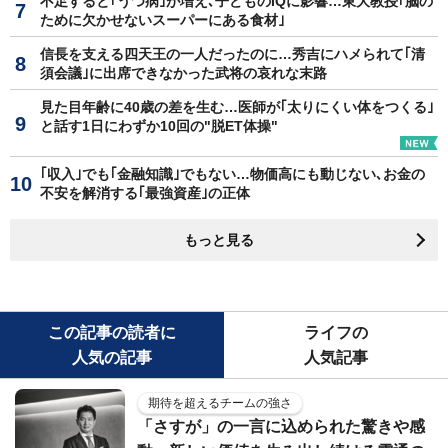
不足すると｢うつ病｣が増え､子どものIQに影響…東大教授｢脳の
ために欠かせないスーパーにある食材｣
信長を支える四天王の一人だったのに…秀吉にハメられて｢清
須会議｣に出席できなかった武将の哀れな末路
見た目年齢に40歳の差を生む…医師が｢太りにくい体をつくる｣
と話す1日にわずか10回の"脱ET体操"
｢収入｣でも｢金融知識｣でもない…物価高にも動じない､お金の
不安を解消する｢最強資産｣の正体
もっと見る
この記事の読者に
ライフの
人気の記事
人気記事
期待を超えるチームの強さ
「さすが」の一言に込められた驚きや感