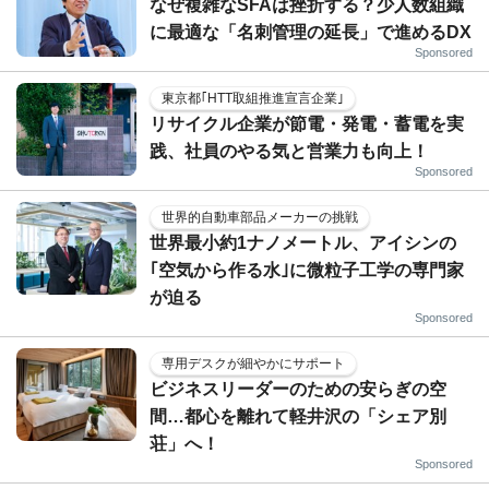
なぜ複雑なSFAは挫折する？少人数組織
に最適な「名刺管理の延長」で進めるDX
Sponsored
東京都｢HTT取組推進宣言企業｣
リサイクル企業が節電・発電・蓄電を実
践、社員のやる気と営業力も向上！
Sponsored
世界的自動車部品メーカーの挑戦
世界最小約1ナノメートル、アイシンの
｢空気から作る水｣に微粒子工学の専門家
が迫る
Sponsored
専用デスクが細やかにサポート
ビジネスリーダーのための安らぎの空
間…都心を離れて軽井沢の「シェア別
荘」へ！
Sponsored