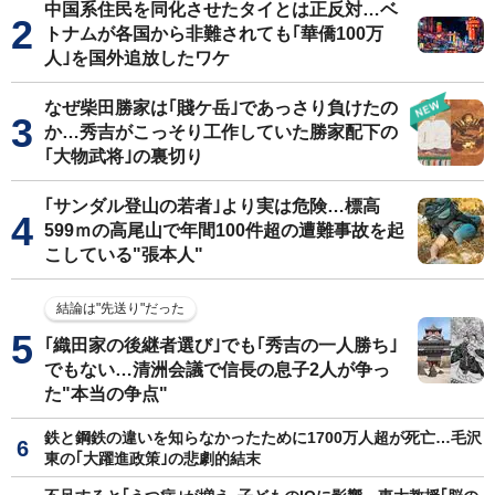
中国系住民を同化させたタイとは正反対…ベ
トナムが各国から非難されても｢華僑100万
人｣を国外追放したワケ
なぜ柴田勝家は｢賤ケ岳｣であっさり負けたの
か…秀吉がこっそり工作していた勝家配下の
｢大物武将｣の裏切り
｢サンダル登山の若者｣より実は危険…標高
599ｍの高尾山で年間100件超の遭難事故を起
こしている"張本人"
結論は"先送り"だった
｢織田家の後継者選び｣でも｢秀吉の一人勝ち｣
でもない…清洲会議で信長の息子2人が争っ
た"本当の争点"
鉄と鋼鉄の違いを知らなかったために1700万人超が死亡…毛沢
東の｢大躍進政策｣の悲劇的結末