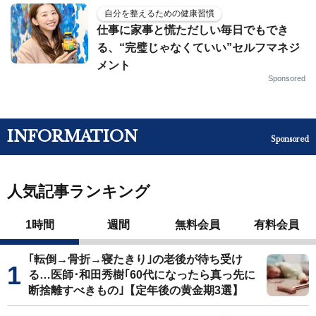
自分を整えるための健康習慣
仕事に家事と慌ただしい毎日でもでき
る、“完璧じゃなくていい”セルフマネジ
メント
Sponsored
INFORMATION
Sponsored
人気記事ランキング
1時間
週間
無料会員
有料会員
｢転倒→骨折→寝たきり｣の老後が待ち受け
る…医師･和田秀樹｢60代になったら真っ先に
断捨離すべきもの｣【定年後の黄金期3選】