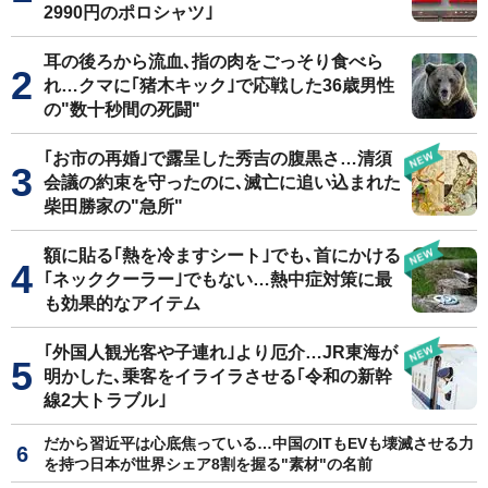
2990円のポロシャツ｣
耳の後ろから流血､指の肉をごっそり食べら
れ…クマに｢猪木キック｣で応戦した36歳男性
の"数十秒間の死闘"
｢お市の再婚｣で露呈した秀吉の腹黒さ…清須
会議の約束を守ったのに､滅亡に追い込まれた
柴田勝家の"急所"
額に貼る｢熱を冷ますシート｣でも､首にかける
｢ネッククーラー｣でもない…熱中症対策に最
も効果的なアイテム
｢外国人観光客や子連れ｣より厄介…JR東海が
明かした､乗客をイライラさせる｢令和の新幹
線2大トラブル｣
だから習近平は心底焦っている…中国のITもEVも壊滅させる力
を持つ日本が世界シェア8割を握る"素材"の名前