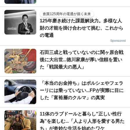
創業125周年の電通が描く未来
125年磨き続けた課題解決力。多様な人
財の才能を掛け合わせて挑む、これから
の電通
Sponsored
石田三成と戦っていないのに関ヶ原合戦
後に大出世...徳川家康が厚い信頼を置い
た「戦国最大の悪人」
「本当のお金持ち」はポルシェやフェラ
ーリには乗っていない...FPが実際に目に
した「富裕層のクルマ」の真実
11体のラブドールと暮らし"正しい性行
為"を楽しむ...「人より人形を愛する男た
ち」が奇妙な生活を始めたワケ