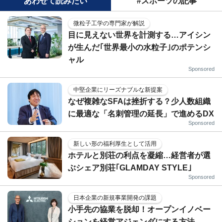
あわせて読みたい
#スポーツの記事
微粒子工学の専門家が解説
目に見えない世界を計測する…アイシン
が生んだ｢世界最小の水粒子｣のポテンシ
ャル
Sponsored
中堅企業にリーズナブルな新提案
なぜ複雑なSFAは挫折する？少人数組織
に最適な「名刺管理の延長」で進めるDX
Sponsored
新しい形の福利厚生として活用
ホテルと別荘の利点を凝縮…経営者が選
ぶシェア別荘｢GLAMDAY STYLE｣
Sponsored
日本企業の新規事業開発の課題
小手先の協業を脱却！オープンイノベー
ションを経営アジェンダにする方法