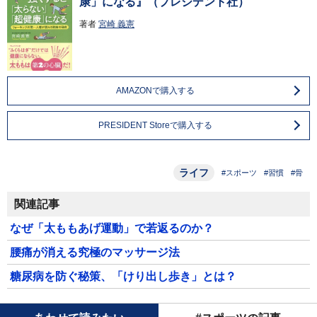
康」になる』（プレジデント社）
著者
宮崎 義憲
AMAZONで購入する
PRESIDENT Storeで購入する
ライフ
#スポーツ
#習慣
#骨
関連記事
なぜ「太ももあげ運動」で若返るのか？
腰痛が消える究極のマッサージ法
糖尿病を防ぐ秘策、「けり出し歩き」とは？