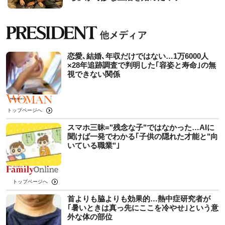
恋愛､結婚､年収だけではない…1万6000人
×28年追跡調査で判明した｢容姿と寿命｣の無
視できない関係
トップページへ
スマホ三昧="残念な子"ではなかった…AIに
聞けば一発でわかる｢子供の隠れた才能と"向
いている職業"｣
トップページへ
首よりも脇よりも効果的…熱中症研究者が
｢暑いときは真っ先にここを冷やせ｣という意
外な体の部位