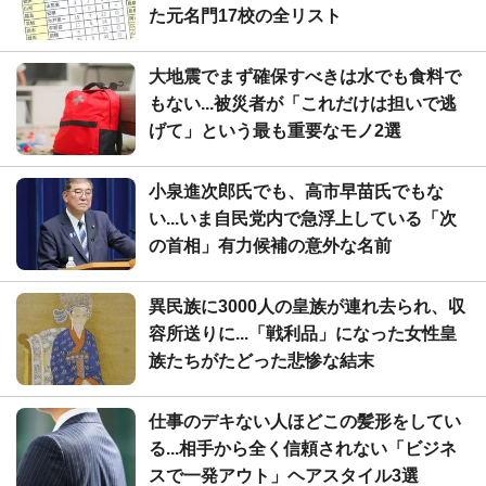
た元名門17校の全リスト
大地震でまず確保すべきは水でも食料で
もない...被災者が「これだけは担いで逃
げて」という最も重要なモノ2選
小泉進次郎氏でも、高市早苗氏でもな
い...いま自民党内で急浮上している「次
の首相」有力候補の意外な名前
異民族に3000人の皇族が連れ去られ、収
容所送りに...「戦利品」になった女性皇
族たちがたどった悲惨な結末
仕事のデキない人ほどこの髪形をしてい
る...相手から全く信頼されない「ビジネ
スで一発アウト」ヘアスタイル3選