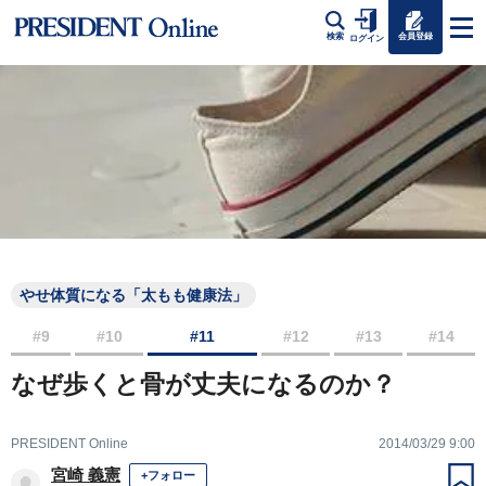
会員登録
検索
ログイン
やせ体質になる「太もも健康法」
#9
#10
#11
#12
#13
#14
なぜ歩くと骨が丈夫になるのか？
PRESIDENT Online
2014/03/29 9:00
宮崎 義憲
+フォロー