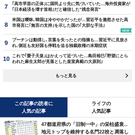
｢高市早苗の正体｣に国民より先に気づいていた…海外投資家が
｢日本経済を壊す首相｣だと確信した"残念発言"
米国は曖昧､韓国は冷ややかだったが…習近平を激怒させた高
市発言に｢無言の支持｣を示した国の｢大胆な手法｣
プーチンは動揺し､言葉を失ったとの指摘も…習近平に見放さ
れ､側近も友好国も停戦を迫る独裁政権の末期症状
これで｢愛子天皇｣はかえって近づいた…島田裕巳｢野望にとら
われた麻生太郎が見落とした皇室典範の大原則｣
もっと見る
この記事の読者に
ライフの
人気の記事
人気記事
47都道府県の「旧制一中」の栄枯盛衰...
地元トップを維持する名門22校と凋落し