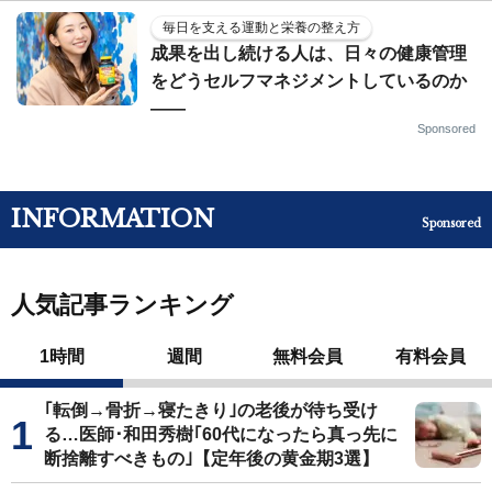
毎日を支える運動と栄養の整え方
成果を出し続ける人は、日々の健康管理
をどうセルフマネジメントしているのか
——
Sponsored
INFORMATION
Sponsored
人気記事ランキング
1時間
週間
無料会員
有料会員
｢転倒→骨折→寝たきり｣の老後が待ち受け
る…医師･和田秀樹｢60代になったら真っ先に
断捨離すべきもの｣【定年後の黄金期3選】