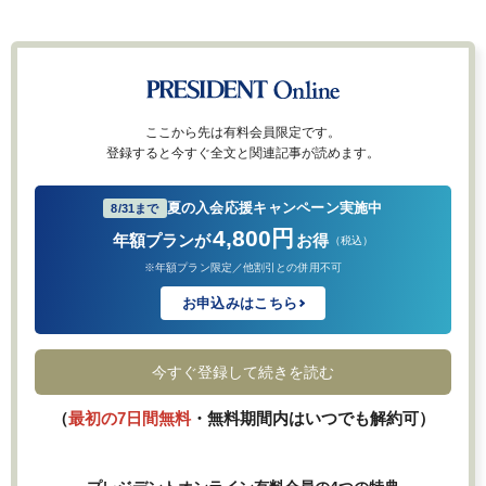
ここから先は有料会員限定です。
登録すると今すぐ全文と関連記事が読めます。
夏の入会応援キャンペーン実施中
8/31まで
4,800円
年額プランが
お得
（税込）
※年額プラン限定／他割引との併用不可
お申込みはこちら
今すぐ登録して続きを読む
（
最初の7日間無料
・無料期間内はいつでも解約可）