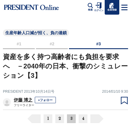
会員登録
検索
ログイン
生産年齢人口減が招く、負の連鎖
#1
#2
#3
資産を多く持つ高齢者にも負担を要求
へ －2040年の日本、衝撃のシミュレー
ション【3】
PRESIDENT 2013年10月14日号
2014/01/10 9:30
伊藤 博之
+フォロー
フリーライター
1
2
3
4