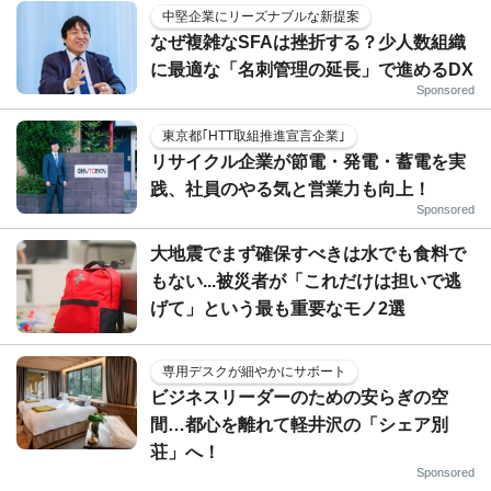
中堅企業にリーズナブルな新提案
なぜ複雑なSFAは挫折する？少人数組織
に最適な「名刺管理の延長」で進めるDX
Sponsored
東京都｢HTT取組推進宣言企業｣
リサイクル企業が節電・発電・蓄電を実
践、社員のやる気と営業力も向上！
Sponsored
大地震でまず確保すべきは水でも食料で
もない...被災者が「これだけは担いで逃
げて」という最も重要なモノ2選
専用デスクが細やかにサポート
ビジネスリーダーのための安らぎの空
間…都心を離れて軽井沢の「シェア別
荘」へ！
Sponsored