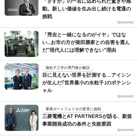
「さすが」の一言に込められた驚きや感
動。新しい価値を生み出し続ける電通の
挑戦
Sponsored
「秀吉と一緒になるのがイヤ」ではな
い...お市の方が柴田勝家との自害を選ん
だ"現代人には理解できない"理由
微粒子工学の専門家が解説
目に見えない世界を計測する…アイシン
が生んだ｢世界最小の水粒子｣のポテンシ
ャル
Sponsored
事業ポートフォリオの変革に挑戦
三菱電機とAT PARTNERSが語る、新規
事業開発成功の条件と失敗要因
Sponsored