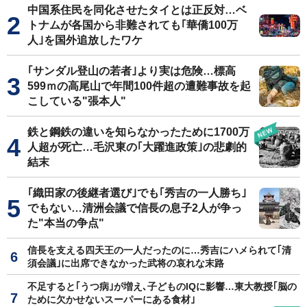
中国系住民を同化させたタイとは正反対…ベ
トナムが各国から非難されても｢華僑100万
人｣を国外追放したワケ
｢サンダル登山の若者｣より実は危険…標高
599ｍの高尾山で年間100件超の遭難事故を起
こしている"張本人"
鉄と鋼鉄の違いを知らなかったために1700万
人超が死亡…毛沢東の｢大躍進政策｣の悲劇的
結末
｢織田家の後継者選び｣でも｢秀吉の一人勝ち｣
でもない…清洲会議で信長の息子2人が争っ
た"本当の争点"
信長を支える四天王の一人だったのに…秀吉にハメられて｢清
須会議｣に出席できなかった武将の哀れな末路
不足すると｢うつ病｣が増え､子どものIQに影響…東大教授｢脳の
ために欠かせないスーパーにある食材｣