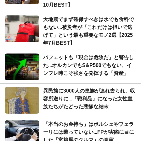
10月BEST】
大地震でまず確保すべきは水でも食料で
もない...被災者が「これだけは担いで逃
げて」という最も重要なモノ2選【2025
年7月BEST】
バフェットも「現金は危険だ」と警告し
た...オルカンでもS&P500でもない、イ
ンフレ時こそ強さを発揮する「資産」
異民族に3000人の皇族が連れ去られ、収
容所送りに...「戦利品」になった女性皇
族たちがたどった悲惨な結末
「本当のお金持ち」はポルシェやフェラ
ーリには乗っていない...FPが実際に目に
した「富裕層のクルマ」の真実