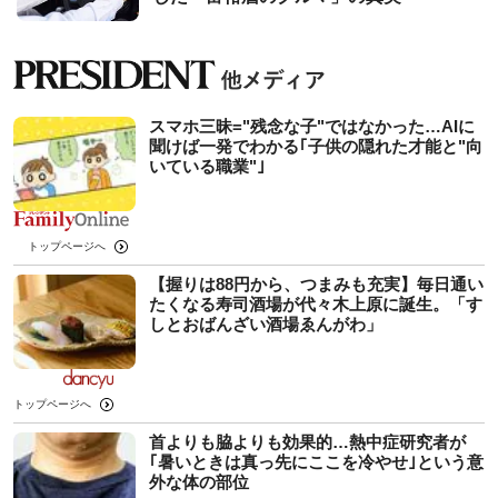
スマホ三昧="残念な子"ではなかった…AIに
聞けば一発でわかる｢子供の隠れた才能と"向
いている職業"｣
トップページへ
【握りは88円から、つまみも充実】毎日通い
たくなる寿司酒場が代々木上原に誕生。「す
しとおばんざい酒場ゑんがわ」
トップページへ
首よりも脇よりも効果的…熱中症研究者が
｢暑いときは真っ先にここを冷やせ｣という意
外な体の部位