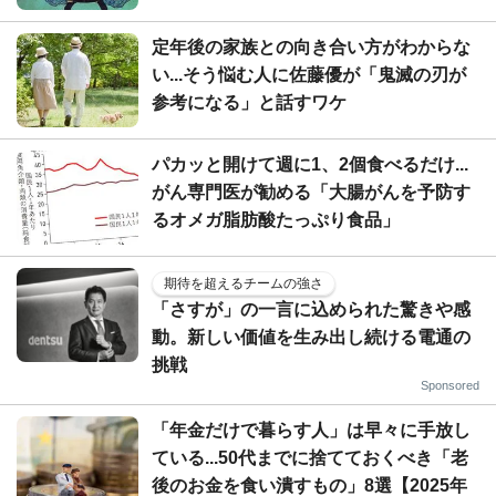
定年後の家族との向き合い方がわからな
い...そう悩む人に佐藤優が「鬼滅の刃が
参考になる」と話すワケ
パカッと開けて週に1、2個食べるだけ...
がん専門医が勧める「大腸がんを予防す
るオメガ脂肪酸たっぷり食品」
期待を超えるチームの強さ
「さすが」の一言に込められた驚きや感
動。新しい価値を生み出し続ける電通の
挑戦
Sponsored
「年金だけで暮らす人」は早々に手放し
ている...50代までに捨てておくべき「老
後のお金を食い潰すもの」8選【2025年