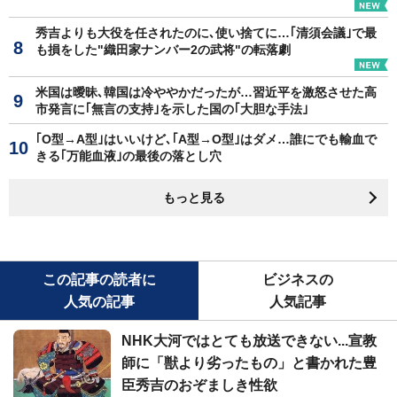
秀吉よりも大役を任されたのに､使い捨てに…｢清須会議｣で最
も損をした"織田家ナンバー2の武将"の転落劇
米国は曖昧､韓国は冷ややかだったが…習近平を激怒させた高
市発言に｢無言の支持｣を示した国の｢大胆な手法｣
｢O型→A型｣はいいけど､｢A型→O型｣はダメ…誰にでも輸血で
きる｢万能血液｣の最後の落とし穴
もっと見る
この記事の読者に
ビジネスの
人気の記事
人気記事
NHK大河ではとても放送できない...宣教
師に「獣より劣ったもの」と書かれた豊
臣秀吉のおぞましき性欲