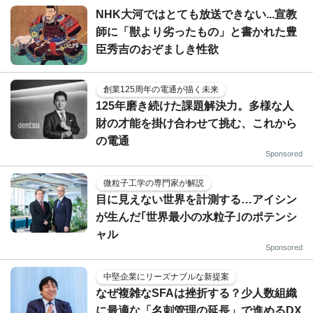
NHK大河ではとても放送できない...宣教
師に「獣より劣ったもの」と書かれた豊
臣秀吉のおぞましき性欲
創業125周年の電通が描く未来
125年磨き続けた課題解決力。多様な人
財の才能を掛け合わせて挑む、これから
の電通
Sponsored
微粒子工学の専門家が解説
目に見えない世界を計測する…アイシン
が生んだ｢世界最小の水粒子｣のポテンシ
ャル
Sponsored
中堅企業にリーズナブルな新提案
なぜ複雑なSFAは挫折する？少人数組織
に最適な「名刺管理の延長」で進めるDX