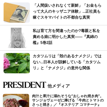
「人間扱いされなくて新鮮」「お金もら
って大人のキッザニア体験」...正社員も
稼ぐスキマバイトの不都合な真実
私は育て方を間違ったのか?毒親と私を
責める娘に明かした真実――『真綿の
檻』5巻2話
カタツムリは「殻のあるナメクジ」では
ない...日本人が誤解している「カタツム
リ」と「ナメクジ」の意外な関係
肉汁と果汁に溺れそうな"おしゃれ焼き肉"。
サンジョヴェーゼに捧げる「牛肉とトマトの
さっと焼き」／『オステリア コマチーナ』