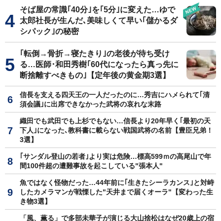
そば屋の常識｢40分｣を｢5分｣に変えた…ゆで
太郎社長が生んだ､美味しくて早い｢儲かるダ
シパック｣の秘密
｢転倒→骨折→寝たきり｣の老後が待ち受け
る…医師･和田秀樹｢60代になったら真っ先に
断捨離すべきもの｣【定年後の黄金期3選】
信長を支える四天王の一人だったのに…秀吉にハメられて｢清
須会議｣に出席できなかった武将の哀れな末路
織田でも武田でも上杉でもない…信長より20年早く｢最初の天
下人｣になった､教科書に載らない戦国武将の名前【豊臣兄弟！
3選】
｢サンダル登山の若者｣より実は危険…標高599ｍの高尾山で年
間100件超の遭難事故を起こしている"張本人"
魚ではなく怪物だった…44年前に｢生きたシーラカンス｣と対峙
したカメラマンが戦慄した"天井まで届くオーラ"【変わった生
き物3選】
「風、薫る」で多部未華子が演じる大山捨松はなぜ20歳上の宿