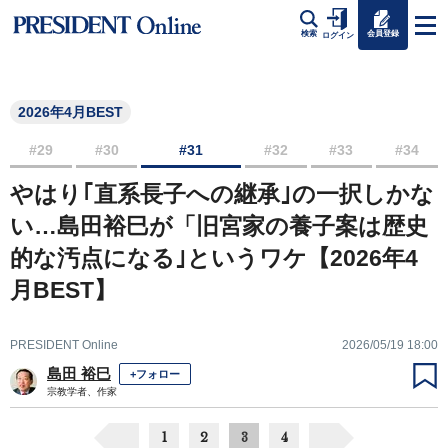
会員登録
検索
ログイン
2026年4月BEST
#29
#30
#31
#32
#33
#34
やはり｢直系長子への継承｣の一択しかな
い…島田裕巳が「旧宮家の養子案は歴史
的な汚点になる｣というワケ【2026年4
月BEST】
PRESIDENT Online
2026/05/19 18:00
島田 裕巳
+フォロー
宗教学者、作家
1
2
3
4