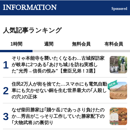
INFORMATION
Sponsored
人気記事ランキング
1時間
週間
無料会員
有料会員
そりゃ本能寺を襲いたくなるわ…古城探訪家
が岐阜に2つある｢あけち城｣を訪ね実感し
た"光秀→信長の恨み"【豊臣兄弟！3選】
住民2万人が街を捨てた…スマホにも電気自動
車にも欠かせない銅を生む世界最大の｢人殺し
の穴｣の正体
なぜ柴田勝家は｢賤ケ岳｣であっさり負けたの
か…秀吉がこっそり工作していた勝家配下の
｢大物武将｣の裏切り