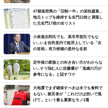
47都道府県の「旧制一中」の栄枯盛衰...
地元トップを維持する名門22校と凋落し
た元名門17校の全リスト
小泉進次郎氏でも、高市早苗氏でもな
い...いま自民党内で急浮上している「次
の首相」有力候補の意外な名前
定年後の家族との向き合い方がわからな
い...そう悩む人に佐藤優が「鬼滅の刃が
参考になる」と話すワケ
大地震でまず確保すべきは水でも食料で
もない...被災者が「これだけは担いで逃
げて」という最も重要なモノ2選