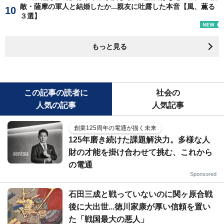
敵・薩摩の軍人と結婚したか...親友に吐露した本音【風、薫る
３選】
もっと見る
この記事の読者に
社会の
人気の記事
人気記事
創業125周年の電通が描く未来
125年磨き続けた課題解決力。多様な人
財の才能を掛け合わせて挑む、これから
の電通
Sponsored
石田三成と戦っていないのに関ヶ原合戦
後に大出世...徳川家康が厚い信頼を置い
た「戦国最大の悪人」