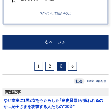
ログインして続きを読む
次ページ
1
2
3
4
社会
#皇室
#再配信
関連記事
なぜ皇室に1男2女をもたらした｢良妻賢母｣が嫌われるの
か…紀子さまを攻撃する人たちの"本音"