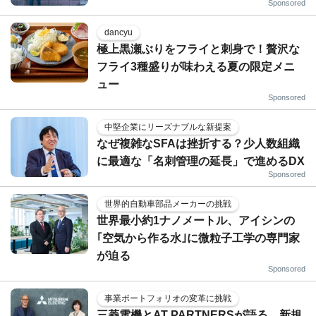
Sponsored
dancyu
極上黒瀬ぶりをフライと刺身で！贅沢な
フライ3種盛りが味わえる夏の限定メニ
ュー
Sponsored
中堅企業にリーズナブルな新提案
なぜ複雑なSFAは挫折する？少人数組織
に最適な「名刺管理の延長」で進めるDX
Sponsored
世界的自動車部品メーカーの挑戦
世界最小約1ナノメートル、アイシンの
｢空気から作る水｣に微粒子工学の専門家
が迫る
Sponsored
事業ポートフォリオの変革に挑戦
三菱電機とAT PARTNERSが語る、新規