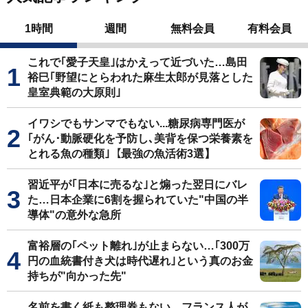
1時間
週間
無料会員
有料会員
これで｢愛子天皇｣はかえって近づいた…島田
裕巳｢野望にとらわれた麻生太郎が見落とした
皇室典範の大原則｣
イワシでもサンマでもない...糖尿病専門医が
｢がん･動脈硬化を予防し､美背を保つ栄養素を
とれる魚の種類｣【最強の魚活術3選】
習近平が｢日本に売るな｣と煽った翌日にバレ
た…日本企業に6割を握られていた"中国の半
導体"の意外な急所
富裕層の｢ペット離れ｣が止まらない…｢300万
円の血統書付き犬は時代遅れ｣という真のお金
持ちが"向かった先"
名前を書く紙も整理券もない…フランス人が