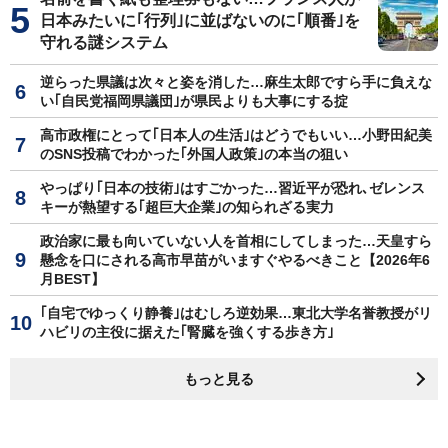
日本みたいに｢行列｣に並ばないのに｢順番｣を
守れる謎システム
逆らった県議は次々と姿を消した…麻生太郎ですら手に負えな
い｢自民党福岡県議団｣が県民よりも大事にする掟
高市政権にとって｢日本人の生活｣はどうでもいい…小野田紀美
のSNS投稿でわかった｢外国人政策｣の本当の狙い
やっぱり｢日本の技術｣はすごかった…習近平が恐れ､ゼレンス
キーが熱望する｢超巨大企業｣の知られざる実力
政治家に最も向いていない人を首相にしてしまった…天皇すら
懸念を口にされる高市早苗がいますぐやるべきこと【2026年6
月BEST】
｢自宅でゆっくり静養｣はむしろ逆効果…東北大学名誉教授がリ
ハビリの主役に据えた｢腎臓を強くする歩き方｣
もっと見る