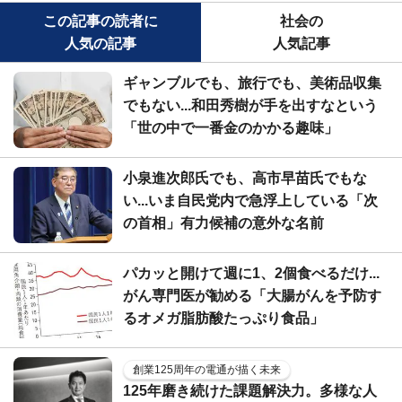
この記事の読者に
社会の
人気の記事
人気記事
ギャンブルでも、旅行でも、美術品収集
でもない...和田秀樹が手を出すなという
「世の中で一番金のかかる趣味」
小泉進次郎氏でも、高市早苗氏でもな
い...いま自民党内で急浮上している「次
の首相」有力候補の意外な名前
パカッと開けて週に1、2個食べるだけ...
がん専門医が勧める「大腸がんを予防す
るオメガ脂肪酸たっぷり食品」
創業125周年の電通が描く未来
125年磨き続けた課題解決力。多様な人