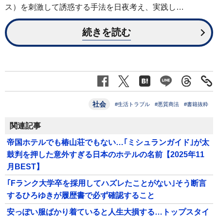
ス）を刺激して誘惑する手法を日夜考え、実践し…
続きを読む
社会
#生活トラブル
#悪質商法
#書籍抜粋
関連記事
帝国ホテルでも椿山荘でもない…｢ミシュランガイド｣が太
鼓判を押した意外すぎる日本のホテルの名前【2025年11
月BEST】
｢Fランク大学卒を採用してハズレたことがない｣そう断言
するひろゆきが履歴書で必ず確認すること
安っぽい服ばかり着ていると人生大損する…トップスタイ