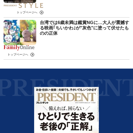
トップページへ
台湾では6歳未満は鑑賞NGに…大人が震撼す
る映画｢ちいかわ｣が"灰色"に塗って伏せたも
のの正体
トップページへ