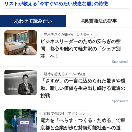
リストが教える｢今すぐやめたい残念な服｣の特徴
あわせて読みたい
#悪質商法の記事
専用デスクが細やかにサポート
ビジネスリーダーのための安らぎの空
間…都心を離れて軽井沢の「シェア別
荘」へ！
Sponsored
期待を超えるチームの強さ
「さすが」の一言に込められた驚きや感
動。新しい価値を生み出し続ける電通の
挑戦
Sponsored
官民で挑むHTTアクション
電力を「へらす・つくる・ためる」で東
京都と企業が歩む持続可能社会への道