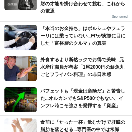
財の才能を掛け合わせて挑む、これから
の電通
Sponsored
「本当のお金持ち」はポルシェやフェラ
ーリには乗っていない...FPが実際に目に
した「富裕層のクルマ」の真実
外食するより断然ラクでお得で美味...元
水産庁職員が考案「1尾2000円の鮮魚丸
ごとフライパン料理」の非日常感
バフェットも「現金は危険だ」と警告し
た...オルカンでもS&P500でもない、イ
ンフレ時こそ強さを発揮する「資産」
食前に「たった一杯」飲むだけで肝臓の
脂肪を落とせる...専門医の中では常識