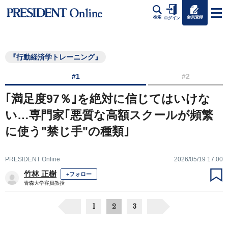
会員登録
検索
ログイン
『行動経済学トレーニング』
#1
#2
｢満足度97％｣を絶対に信じてはいけな
い…専門家｢悪質な高額スクールが頻繁
に使う"禁じ手"の種類｣
PRESIDENT Online
2026/05/19 17:00
竹林 正樹
+フォロー
青森大学客員教授
1
2
3