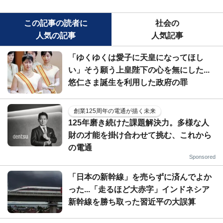
この記事の読者に
社会の
人気の記事
人気記事
「ゆくゆくは愛子に天皇になってほし
い」そう願う上皇陛下の心を無にした...
悠仁さま誕生を利用した政府の罪
創業125周年の電通が描く未来
125年磨き続けた課題解決力。多様な人
財の才能を掛け合わせて挑む、これから
の電通
Sponsored
「日本の新幹線」を売らずに済んでよか
った...「走るほど大赤字」インドネシア
新幹線を勝ち取った習近平の大誤算