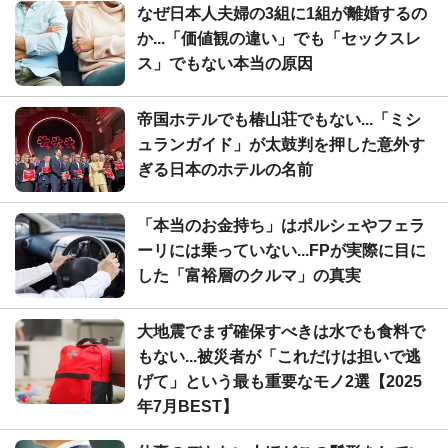
なぜ日本人夫婦の3組に1組が離婚するの
か...「価値観の違い」でも「セックスレ
ス」でもない本当の原因
帝国ホテルでも椿山荘でもない...「ミシ
ュランガイド」が太鼓判を押した意外す
ぎる日本のホテルの名前
「本当のお金持ち」はポルシェやフェラ
ーリには乗っていない...FPが実際に目に
した「富裕層のクルマ」の真実
大地震でまず確保すべきは水でも食料で
もない...被災者が「これだけは担いで逃
げて」という最も重要なモノ2選【2025
年7月BEST】