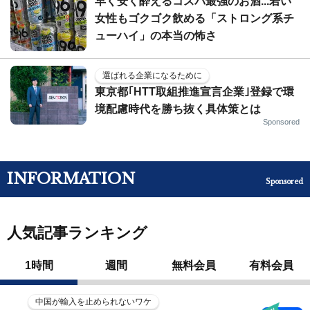
早く安く酔えるコスパ最強のお酒...若い
女性もゴクゴク飲める「ストロング系チ
ューハイ」の本当の怖さ
選ばれる企業になるために
東京都｢HTT取組推進宣言企業｣登録で環
境配慮時代を勝ち抜く具体策とは
Sponsored
INFORMATION
Sponsored
人気記事ランキング
1時間
週間
無料会員
有料会員
中国が輸入を止められないワケ