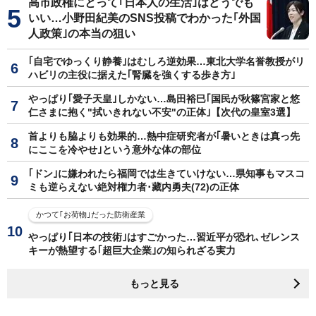
高市政権にとって｢日本人の生活｣はどうでも
いい…小野田紀美のSNS投稿でわかった｢外国
人政策｣の本当の狙い
｢自宅でゆっくり静養｣はむしろ逆効果…東北大学名誉教授がリ
ハビリの主役に据えた｢腎臓を強くする歩き方｣
やっぱり｢愛子天皇｣しかない…島田裕巳｢国民が秋篠宮家と悠
仁さまに抱く"拭いきれない不安"の正体｣【次代の皇室3選】
首よりも脇よりも効果的…熱中症研究者が｢暑いときは真っ先
にここを冷やせ｣という意外な体の部位
｢ドン｣に嫌われたら福岡では生きていけない…県知事もマスコ
ミも逆らえない絶対権力者･藏内勇夫(72)の正体
かつて｢お荷物｣だった防衛産業
やっぱり｢日本の技術｣はすごかった…習近平が恐れ､ゼレンス
キーが熱望する｢超巨大企業｣の知られざる実力
もっと見る