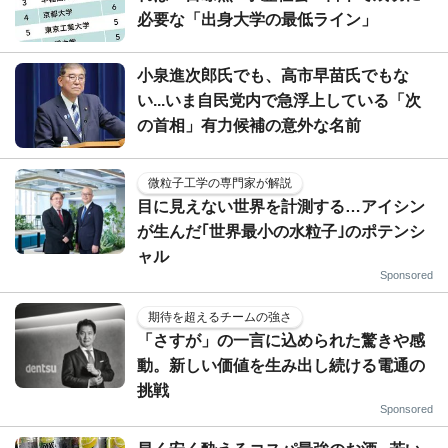
必要な「出身大学の最低ライン」
小泉進次郎氏でも、高市早苗氏でもな
い...いま自民党内で急浮上している「次
の首相」有力候補の意外な名前
微粒子工学の専門家が解説
目に見えない世界を計測する…アイシン
が生んだ｢世界最小の水粒子｣のポテンシ
ャル
Sponsored
期待を超えるチームの強さ
「さすが」の一言に込められた驚きや感
動。新しい価値を生み出し続ける電通の
挑戦
Sponsored