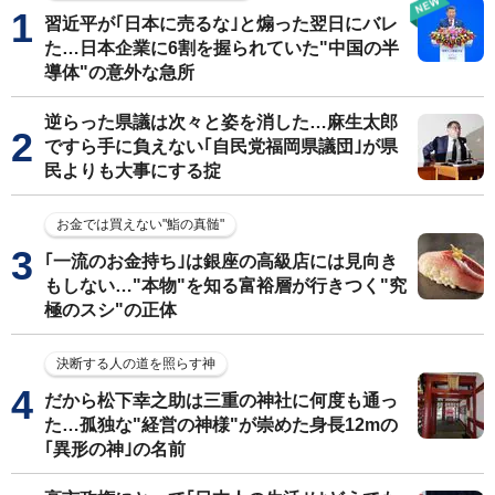
習近平が｢日本に売るな｣と煽った翌日にバレ
た…日本企業に6割を握られていた"中国の半
導体"の意外な急所
逆らった県議は次々と姿を消した…麻生太郎
ですら手に負えない｢自民党福岡県議団｣が県
民よりも大事にする掟
お金では買えない"鮨の真髄"
｢一流のお金持ち｣は銀座の高級店には見向き
もしない…"本物"を知る富裕層が行きつく"究
極のスシ"の正体
決断する人の道を照らす神
だから松下幸之助は三重の神社に何度も通っ
た…孤独な"経営の神様"が崇めた身長12mの
｢異形の神｣の名前