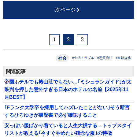
次ページ
1
2
3
社会
#生活トラブル
#悪質商法
#書籍抜粋
関連記事
帝国ホテルでも椿山荘でもない…｢ミシュランガイド｣が太
鼓判を押した意外すぎる日本のホテルの名前【2025年11
月BEST】
｢Fランク大学卒を採用してハズレたことがない｣そう断言
するひろゆきが履歴書で必ず確認すること
安っぽい服ばかり着ていると人生大損する…トップスタイ
リストが教える｢今すぐやめたい残念な服｣の特徴