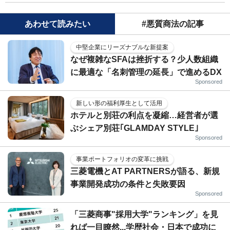
あわせて読みたい
#悪質商法の記事
中堅企業にリーズナブルな新提案
なぜ複雑なSFAは挫折する？少人数組織
に最適な「名刺管理の延長」で進めるDX
Sponsored
新しい形の福利厚生として活用
ホテルと別荘の利点を凝縮…経営者が選
ぶシェア別荘｢GLAMDAY STYLE｣
Sponsored
事業ポートフォリオの変革に挑戦
三菱電機とAT PARTNERSが語る、新規
事業開発成功の条件と失敗要因
Sponsored
「三菱商事"採用大学"ランキング」を見
れば一目瞭然...学歴社会・日本で成功に