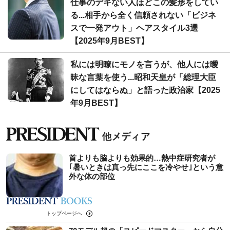
仕事のデキない人ほどこの髪形をしてい
る...相手から全く信頼されない「ビジネ
スで一発アウト」ヘアスタイル3選
【2025年9月BEST】
私には明瞭にモノを言うが、他人には曖
昧な言葉を使う...昭和天皇が「総理大臣
にしてはならぬ」と語った政治家【2025
年9月BEST】
首よりも脇よりも効果的…熱中症研究者が
｢暑いときは真っ先にここを冷やせ｣という意
外な体の部位
トップページへ