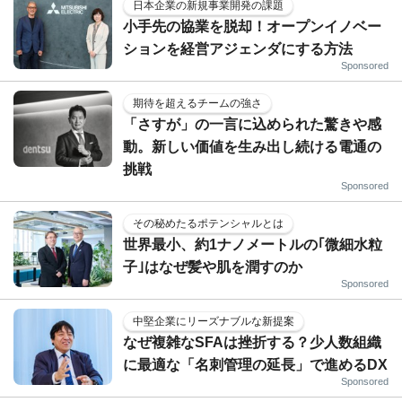
日本企業の新規事業開発の課題
小手先の協業を脱却！オープンイノベー
ションを経営アジェンダにする方法
Sponsored
期待を超えるチームの強さ
「さすが」の一言に込められた驚きや感
動。新しい価値を生み出し続ける電通の
挑戦
Sponsored
その秘めたるポテンシャルとは
世界最小、約1ナノメートルの｢微細水粒
子｣はなぜ髪や肌を潤すのか
Sponsored
中堅企業にリーズナブルな新提案
なぜ複雑なSFAは挫折する？少人数組織
に最適な「名刺管理の延長」で進めるDX
Sponsored