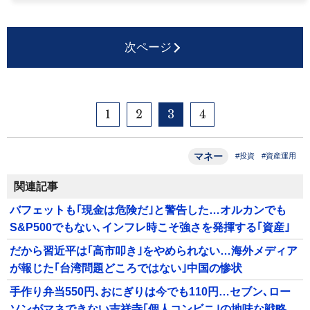
次ページ
1
2
3
4
マネー
#投資
#資産運用
関連記事
バフェットも｢現金は危険だ｣と警告した…オルカンでも
S&P500でもない､インフレ時こそ強さを発揮する｢資産｣
だから習近平は｢高市叩き｣をやめられない…海外メディア
が報じた｢台湾問題どころではない｣中国の惨状
手作り弁当550円､おにぎりは今でも110円…セブン､ロー
ソンがマネできない吉祥寺｢個人コンビニ｣の地味な戦略