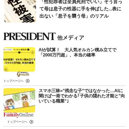
「性犯罪者は全員死刑でいい」そう言っ
て母は息子の性器に手を伸ばした...表に
出ない「息子を襲う母」のリアル
AIが試算！ 大人気オルカン積み立てで
「2000万円超」、本当の確率
トップページへ
スマホ三昧="残念な子"ではなかった…AIに
聞けば一発でわかる｢子供の隠れた才能と"向
いている職業"｣
トップページへ