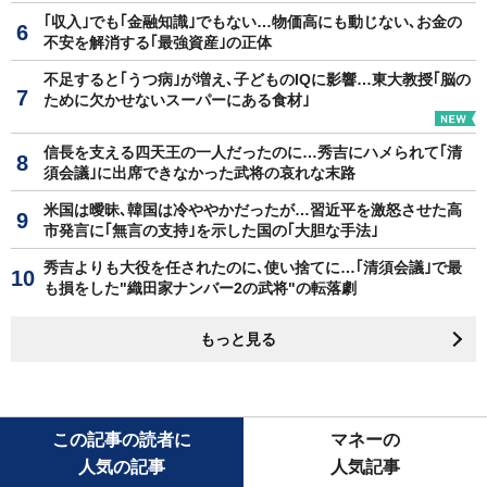
｢収入｣でも｢金融知識｣でもない…物価高にも動じない､お金の
不安を解消する｢最強資産｣の正体
不足すると｢うつ病｣が増え､子どものIQに影響…東大教授｢脳の
ために欠かせないスーパーにある食材｣
信長を支える四天王の一人だったのに…秀吉にハメられて｢清
須会議｣に出席できなかった武将の哀れな末路
米国は曖昧､韓国は冷ややかだったが…習近平を激怒させた高
市発言に｢無言の支持｣を示した国の｢大胆な手法｣
秀吉よりも大役を任されたのに､使い捨てに…｢清須会議｣で最
も損をした"織田家ナンバー2の武将"の転落劇
もっと見る
この記事の読者に
マネーの
人気の記事
人気記事