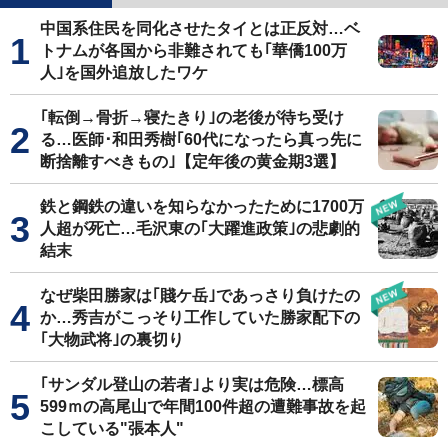
中国系住民を同化させたタイとは正反対…ベ
トナムが各国から非難されても｢華僑100万
人｣を国外追放したワケ
｢転倒→骨折→寝たきり｣の老後が待ち受け
る…医師･和田秀樹｢60代になったら真っ先に
断捨離すべきもの｣【定年後の黄金期3選】
鉄と鋼鉄の違いを知らなかったために1700万
人超が死亡…毛沢東の｢大躍進政策｣の悲劇的
結末
なぜ柴田勝家は｢賤ケ岳｣であっさり負けたの
か…秀吉がこっそり工作していた勝家配下の
｢大物武将｣の裏切り
｢サンダル登山の若者｣より実は危険…標高
599ｍの高尾山で年間100件超の遭難事故を起
こしている"張本人"