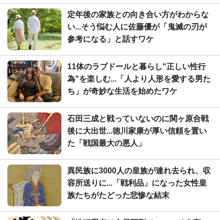
定年後の家族との向き合い方がわからな
い...そう悩む人に佐藤優が「鬼滅の刃が
参考になる」と話すワケ
11体のラブドールと暮らし"正しい性行
為"を楽しむ...「人より人形を愛する男た
ち」が奇妙な生活を始めたワケ
石田三成と戦っていないのに関ヶ原合戦
後に大出世...徳川家康が厚い信頼を置い
た「戦国最大の悪人」
異民族に3000人の皇族が連れ去られ、収
容所送りに...「戦利品」になった女性皇
族たちがたどった悲惨な結末