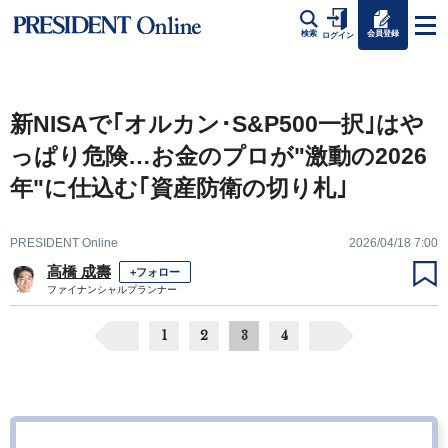
会員登録
検索
ログイン
新NISAで｢オルカン･S&P500一択｣はや
っぱり危険…お金のプロが"激動の2026
年"に仕込む｢資産防衛の切り札｣
PRESIDENT Online
2026/04/18 7:00
高橋 成壽
+フォロー
ファイナンシャルプランナー
1
2
3
4