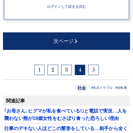
ログインして続きを読む
次ページ
1
2
3
4
5
社会
#生活トラブル
#自転車
関連記事
｢お母さん､ヒグマが私を食べている!｣と電話で実況…人を
襲わない熊が19歳女性をむさぼり食った恐ろしい理由
仕事のデキない人ほどこの髪形をしている…相手から全く