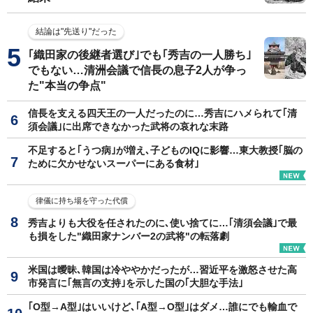
結論は"先送り"だった
｢織田家の後継者選び｣でも｢秀吉の一人勝ち｣
でもない…清洲会議で信長の息子2人が争っ
た"本当の争点"
信長を支える四天王の一人だったのに…秀吉にハメられて｢清
須会議｣に出席できなかった武将の哀れな末路
不足すると｢うつ病｣が増え､子どものIQに影響…東大教授｢脳の
ために欠かせないスーパーにある食材｣
律儀に持ち場を守った代償
秀吉よりも大役を任されたのに､使い捨てに…｢清須会議｣で最
も損をした"織田家ナンバー2の武将"の転落劇
米国は曖昧､韓国は冷ややかだったが…習近平を激怒させた高
市発言に｢無言の支持｣を示した国の｢大胆な手法｣
｢O型→A型｣はいいけど､｢A型→O型｣はダメ…誰にでも輸血で