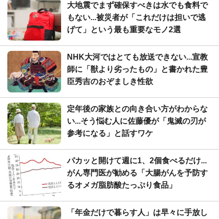
大地震でまず確保すべきは水でも食料で
もない...被災者が「これだけは担いで逃
げて」という最も重要なモノ2選
NHK大河ではとても放送できない...宣教
師に「獣より劣ったもの」と書かれた豊
臣秀吉のおぞましき性欲
定年後の家族との向き合い方がわからな
い...そう悩む人に佐藤優が「鬼滅の刃が
参考になる」と話すワケ
パカッと開けて週に1、2個食べるだけ...
がん専門医が勧める「大腸がんを予防す
るオメガ脂肪酸たっぷり食品」
「年金だけで暮らす人」は早々に手放し