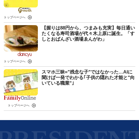
トップページへ
【握りは88円から、つまみも充実】毎日通い
たくなる寿司酒場が代々木上原に誕生。「す
しとおばんざい酒場ゑんがわ」
トップページへ
スマホ三昧="残念な子"ではなかった…AIに
聞けば一発でわかる｢子供の隠れた才能と"向
いている職業"｣
トップページへ