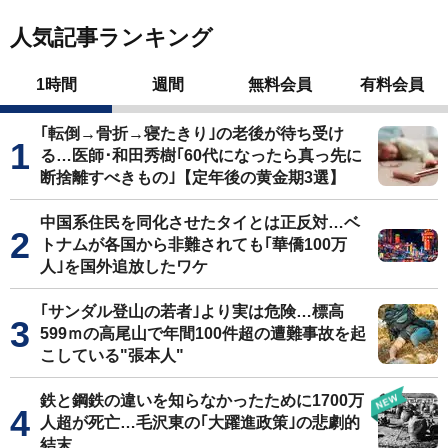
人気記事ランキング
1時間
週間
無料会員
有料会員
｢転倒→骨折→寝たきり｣の老後が待ち受け
る…医師･和田秀樹｢60代になったら真っ先に
断捨離すべきもの｣【定年後の黄金期3選】
中国系住民を同化させたタイとは正反対…ベ
トナムが各国から非難されても｢華僑100万
人｣を国外追放したワケ
｢サンダル登山の若者｣より実は危険…標高
599ｍの高尾山で年間100件超の遭難事故を起
こしている"張本人"
鉄と鋼鉄の違いを知らなかったために1700万
人超が死亡…毛沢東の｢大躍進政策｣の悲劇的
結末