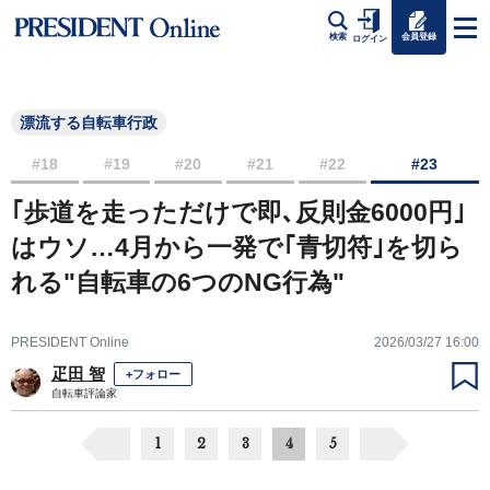
会員登録
検索
ログイン
漂流する自転車行政
#18
#19
#20
#21
#22
#23
｢歩道を走っただけで即､反則金6000円｣
はウソ…4月から一発で｢青切符｣を切ら
れる"自転車の6つのNG行為"
PRESIDENT Online
2026/03/27 16:00
疋田 智
+フォロー
自転車評論家
1
2
3
4
5