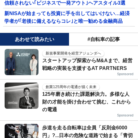
信頼されない｢ビジネスで一発アウト｣ヘアスタイル3選
新NISAが始まっても投資に手を出してはいけない…経済
学者が｢老後に備えるならコレ｣と唯一勧める金融商品
あわせて読みたい
#自転車の記事
新規事業開発を経営アジェンダへ
スタートアップ探索からM&Aまで、経営
戦略の実装を支援するAT PARTNERS
Sponsored
創業125周年の電通が描く未来
125年磨き続けた課題解決力。多様な人
財の才能を掛け合わせて挑む、これから
の電通
Sponsored
歩道を走る自転車は全員「反則金6000
円」?...日本の危険な道路で始まる「青切