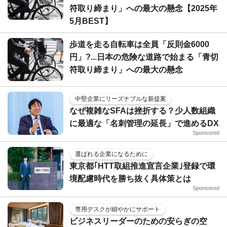
符取り締まり」への最大の懸念【2025年
5月BEST】
歩道を走る自転車は全員「反則金6000
円」?...日本の危険な道路で始まる「青切
符取り締まり」への最大の懸念
中堅企業にリーズナブルな新提案
なぜ複雑なSFAは挫折する？少人数組織
に最適な「名刺管理の延長」で進めるDX
Sponsored
選ばれる企業になるために
東京都｢HTT取組推進宣言企業｣登録で環
境配慮時代を勝ち抜く具体策とは
Sponsored
専用デスクが細やかにサポート
ビジネスリーダーのための安らぎの空