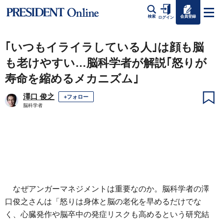
会員登録
検索
ログイン
｢いつもイライラしている人｣は顔も脳
も老けやすい…脳科学者が解説｢怒りが
寿命を縮めるメカニズム｣
澤口 俊之
+フォロー
脳科学者
なぜアンガーマネジメントは重要なのか。脳科学者の澤
口俊之さんは「怒りは身体と脳の老化を早めるだけでな
く、心臓発作や脳卒中の発症リスクも高めるという研究結