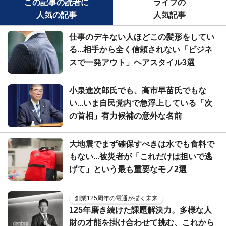
この記事の読者に
ライフの
人気の記事
人気記事
仕事のデキない人ほどこの髪形をしてい
る...相手から全く信頼されない「ビジネ
スで一発アウト」ヘアスタイル3選
小泉進次郎氏でも、高市早苗氏でもな
い...いま自民党内で急浮上している「次
の首相」有力候補の意外な名前
大地震でまず確保すべきは水でも食料で
もない...被災者が「これだけは担いで逃
げて」という最も重要なモノ2選
創業125周年の電通が描く未来
125年磨き続けた課題解決力。多様な人
財の才能を掛け合わせて挑む、これから