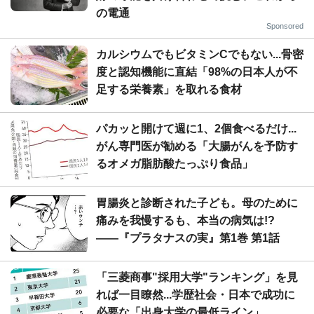
の電通
Sponsored
カルシウムでもビタミンCでもない...骨密
度と認知機能に直結「98%の日本人が不
足する栄養素」を取れる食材
パカッと開けて週に1、2個食べるだけ...
がん専門医が勧める「大腸がんを予防す
るオメガ脂肪酸たっぷり食品」
胃腸炎と診断された子ども。母のために
痛みを我慢するも、本当の病気は!?
――『プラタナスの実』第1巻 第1話
「三菱商事"採用大学"ランキング」を見
れば一目瞭然...学歴社会・日本で成功に
必要な「出身大学の最低ライン」