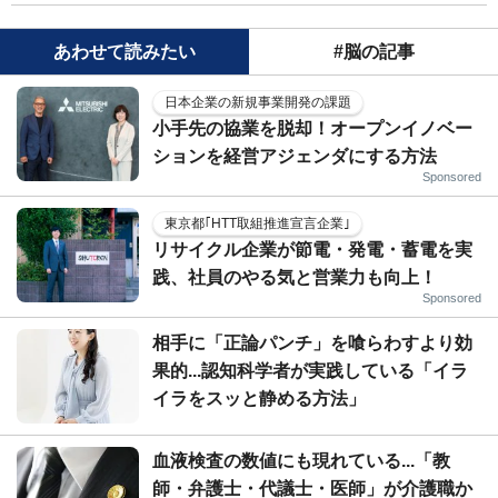
あわせて読みたい
#脳の記事
日本企業の新規事業開発の課題
小手先の協業を脱却！オープンイノベー
ションを経営アジェンダにする方法
Sponsored
東京都｢HTT取組推進宣言企業｣
リサイクル企業が節電・発電・蓄電を実
践、社員のやる気と営業力も向上！
Sponsored
相手に「正論パンチ」を喰らわすより効
果的...認知科学者が実践している「イラ
イラをスッと静める方法」
血液検査の数値にも現れている...「教
師・弁護士・代議士・医師」が介護職か