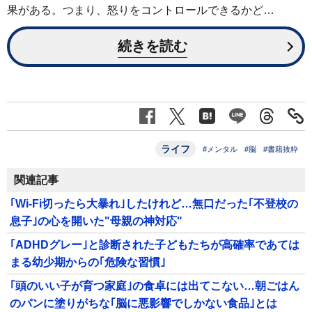
果がある。つまり、怒りをコントロールできるかど…
続きを読む
ライフ
#メンタル
#脳
#書籍抜粋
関連記事
｢Wi-Fi切ったら大暴れ｣したけれど…無口だった｢不登校の
息子｣の心を開いた"母親の神対応"
｢ADHDグレー｣と診断された子どもたちが高確率であては
まる幼少期からの｢危険な習慣｣
｢頭のいい子が育つ家庭｣の食卓には出てこない…朝ごはん
のパンに塗りがちな｢脳に悪影響でしかない食品｣とは