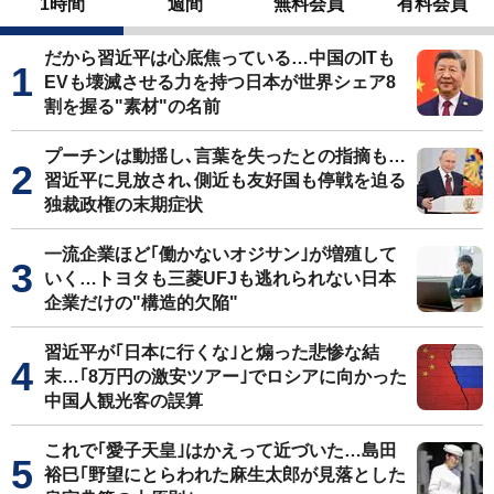
1時間
週間
無料会員
有料会員
だから習近平は心底焦っている…中国のITも
EVも壊滅させる力を持つ日本が世界シェア8
割を握る"素材"の名前
プーチンは動揺し､言葉を失ったとの指摘も…
習近平に見放され､側近も友好国も停戦を迫る
独裁政権の末期症状
一流企業ほど｢働かないオジサン｣が増殖して
いく…トヨタも三菱UFJも逃れられない日本
企業だけの"構造的欠陥"
習近平が｢日本に行くな｣と煽った悲惨な結
末…｢8万円の激安ツアー｣でロシアに向かった
中国人観光客の誤算
これで｢愛子天皇｣はかえって近づいた…島田
裕巳｢野望にとらわれた麻生太郎が見落とした