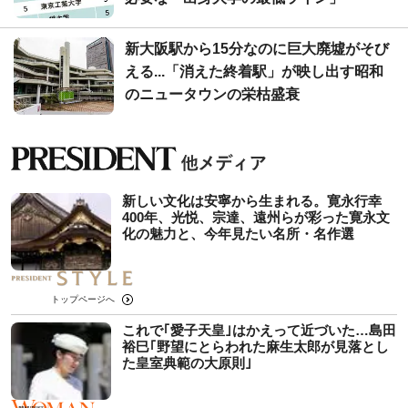
新大阪駅から15分なのに巨大廃墟がそび
える...「消えた終着駅」が映し出す昭和
のニュータウンの栄枯盛衰
新しい文化は安寧から生まれる。寛永行幸
400年、光悦、宗達、遠州らが彩った寛永文
化の魅力と、今年見たい名所・名作選
トップページへ
これで｢愛子天皇｣はかえって近づいた…島田
裕巳｢野望にとらわれた麻生太郎が見落とし
た皇室典範の大原則｣