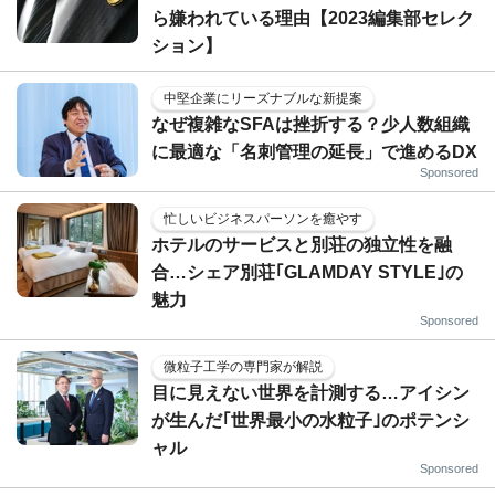
ら嫌われている理由【2023編集部セレク
ション】
中堅企業にリーズナブルな新提案
なぜ複雑なSFAは挫折する？少人数組織
に最適な「名刺管理の延長」で進めるDX
Sponsored
忙しいビジネスパーソンを癒やす
ホテルのサービスと別荘の独立性を融
合…シェア別荘｢GLAMDAY STYLE｣の
魅力
Sponsored
微粒子工学の専門家が解説
目に見えない世界を計測する…アイシン
が生んだ｢世界最小の水粒子｣のポテンシ
ャル
Sponsored