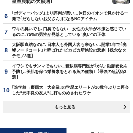
皇室典範の大原則｣
｢ボディーバッグ｣より評判が悪い…休日のイオンで見かける一
発で｢だらしないお父さん｣になるNGアイテム
ワキの臭いでも､口臭でもない…女性の大半が不潔と感じてい
るのに､75%の男性が見落としている"臭い"の正体
大阪駅直結なのに､日本人も外国人客も来ない…開業1年で｢廃
墟フードコート｣と呼ばれたピカピカ新施設の悲劇【残念なタ
テモノ3選】
イワシでもサンマでもない...糖尿病専門医が｢がん･動脈硬化を
予防し､美肌を保つ栄養素をとれる魚の種類｣【最強の魚活術3
選】
｢進学校→慶應大→大企業｣の学歴エリートが10数年ぶりに再会
した"元不良の友人"に打ちのめされたワケ
もっと見る