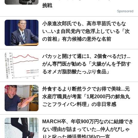
挑戦
Sponsored
小泉進次郎氏でも、高市早苗氏でもな
い...いま自民党内で急浮上している「次
の首相」有力候補の意外な名前
パカッと開けて週に1、2個食べるだけ...
がん専門医が勧める「大腸がんを予防す
るオメガ脂肪酸たっぷり食品」
外食するより断然ラクでお得で美味...元
水産庁職員が考案「1尾2000円の鮮魚丸
ごとフライパン料理」の非日常感
MARCH卒、年収900万円なのに結婚でき
ない理由が詰まっていた...仲人がぴしゃ
りと叱った婚活男性(36)の一言