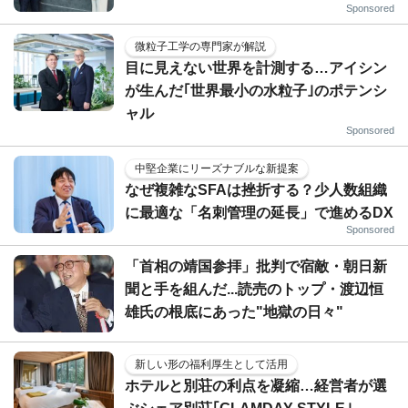
Sponsored
微粒子工学の専門家が解説
目に見えない世界を計測する…アイシン
が生んだ｢世界最小の水粒子｣のポテンシ
ャル
Sponsored
中堅企業にリーズナブルな新提案
なぜ複雑なSFAは挫折する？少人数組織
に最適な「名刺管理の延長」で進めるDX
Sponsored
「首相の靖国参拝」批判で宿敵・朝日新
聞と手を組んだ...読売のトップ・渡辺恒
雄氏の根底にあった"地獄の日々"
新しい形の福利厚生として活用
ホテルと別荘の利点を凝縮…経営者が選