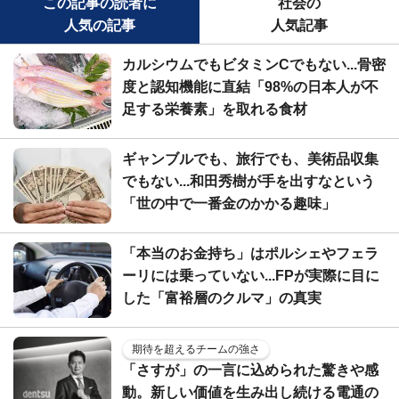
この記事の読者に
社会の
人気の記事
人気記事
カルシウムでもビタミンCでもない...骨密
度と認知機能に直結「98%の日本人が不
足する栄養素」を取れる食材
ギャンブルでも、旅行でも、美術品収集
でもない...和田秀樹が手を出すなという
「世の中で一番金のかかる趣味」
「本当のお金持ち」はポルシェやフェラ
ーリには乗っていない...FPが実際に目に
した「富裕層のクルマ」の真実
期待を超えるチームの強さ
「さすが」の一言に込められた驚きや感
動。新しい価値を生み出し続ける電通の