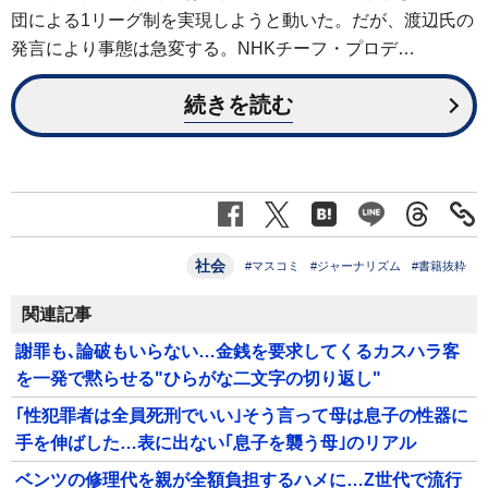
団による1リーグ制を実現しようと動いた。だが、渡辺氏の
発言により事態は急変する。NHKチーフ・プロデ…
続きを読む
社会
#マスコミ
#ジャーナリズム
#書籍抜粋
関連記事
謝罪も､論破もいらない…金銭を要求してくるカスハラ客
を一発で黙らせる"ひらがな二文字の切り返し"
｢性犯罪者は全員死刑でいい｣そう言って母は息子の性器に
手を伸ばした…表に出ない｢息子を襲う母｣のリアル
ベンツの修理代を親が全額負担するハメに…Z世代で流行