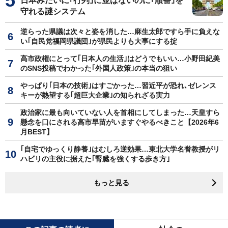
日本みたいに｢行列｣に並ばないのに｢順番｣を
守れる謎システム
逆らった県議は次々と姿を消した…麻生太郎ですら手に負えな
い｢自民党福岡県議団｣が県民よりも大事にする掟
高市政権にとって｢日本人の生活｣はどうでもいい…小野田紀美
のSNS投稿でわかった｢外国人政策｣の本当の狙い
やっぱり｢日本の技術｣はすごかった…習近平が恐れ､ゼレンス
キーが熱望する｢超巨大企業｣の知られざる実力
政治家に最も向いていない人を首相にしてしまった…天皇すら
懸念を口にされる高市早苗がいますぐやるべきこと【2026年6
月BEST】
｢自宅でゆっくり静養｣はむしろ逆効果…東北大学名誉教授がリ
ハビリの主役に据えた｢腎臓を強くする歩き方｣
もっと見る