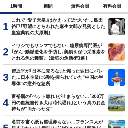
1時間
週間
無料会員
有料会員
これで｢愛子天皇｣はかえって近づいた…島田
裕巳｢野望にとらわれた麻生太郎が見落とした
皇室典範の大原則｣
イワシでもサンマでもない...糖尿病専門医が
｢がん･動脈硬化を予防し､美肌を保つ栄養素を
とれる魚の種類｣【最強の魚活術3選】
習近平が｢日本に売るな｣と煽った翌日にバレ
た…日本企業に6割を握られていた"中国の半
導体"の意外な急所
富裕層の｢ペット離れ｣が止まらない…｢300万
円の血統書付き犬は時代遅れ｣という真のお金
持ちが"向かった先"
名前を書く紙も整理券もない…フランス人が