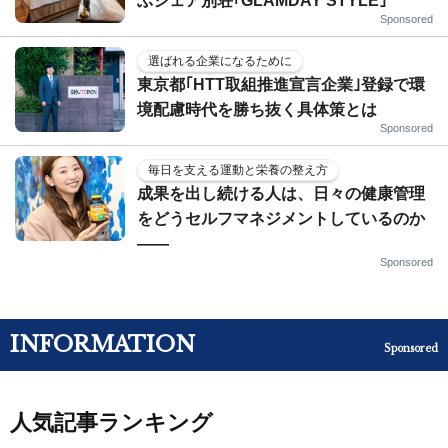
ぶシェア別荘｢GLAMDAY STYLE｣
Sponsored
選ばれる企業になるために
東京都｢HTT取組推進宣言企業｣登録で環
境配慮時代を勝ち抜く具体策とは
Sponsored
毎日を支える運動と栄養の整え方
成果を出し続ける人は、日々の健康管理
をどうセルフマネジメントしているのか
——
Sponsored
INFORMATION
Sponsored
人気記事ランキング