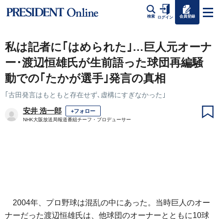
会員登録
検索
ログイン
私は記者に｢はめられた｣…巨人元オーナ
ー･渡辺恒雄氏が生前語った球団再編騒
動での｢たかが選手｣発言の真相
｢古田発言はもともと存在せず､虚構にすぎなかった｣
安井 浩一郎
+フォロー
NHK大阪放送局報道番組チーフ・プロデューサー
2004年、プロ野球は混乱の中にあった。当時巨人のオー
ナーだった渡辺恒雄氏は、他球団のオーナーとともに10球