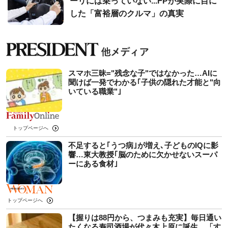
ーリには乗っていない...FPが実際に目に
した「富裕層のクルマ」の真実
スマホ三昧="残念な子"ではなかった…AIに
聞けば一発でわかる｢子供の隠れた才能と"向
いている職業"｣
トップページへ
不足すると｢うつ病｣が増え､子どものIQに影
響…東大教授｢脳のために欠かせないスーパ
ーにある食材｣
トップページへ
【握りは88円から、つまみも充実】毎日通い
たくなる寿司酒場が代々木上原に誕生。「す