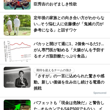
臣秀吉のおぞましき性欲
定年後の家族との向き合い方がわからな
い...そう悩む人に佐藤優が「鬼滅の刃が
参考になる」と話すワケ
パカッと開けて週に1、2個食べるだけ...
がん専門医が勧める「大腸がんを予防す
るオメガ脂肪酸たっぷり食品」
期待を超えるチームの強さ
「さすが」の一言に込められた驚きや感
動。新しい価値を生み出し続ける電通の
挑戦
Sponsored
バフェットも「現金は危険だ」と警告し
た...オルカンでもS&P500でもない、イ