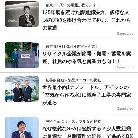
創業125周年の電通が描く未来
125年磨き続けた課題解決力。多様な人
財の才能を掛け合わせて挑む、これから
の電通
Sponsored
東京都｢HTT取組推進宣言企業｣
リサイクル企業が節電・発電・蓄電を実
践、社員のやる気と営業力も向上！
Sponsored
世界的自動車部品メーカーの挑戦
世界最小約1ナノメートル、アイシンの
｢空気から作る水｣に微粒子工学の専門家
が迫る
Sponsored
中堅企業にリーズナブルな新提案
なぜ複雑なSFAは挫折する？少人数組織
に最適な「名刺管理の延長」で進めるDX