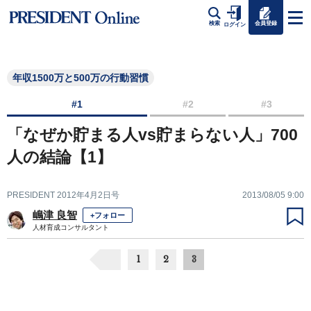
会員登録
検索
ログイン
年収1500万と500万の行動習慣
#1
#2
#3
「なぜか貯まる人vs貯まらない人」700
人の結論【1】
PRESIDENT 2012年4月2日号
2013/08/05 9:00
嶋津 良智
+フォロー
人材育成コンサルタント
1
2
3