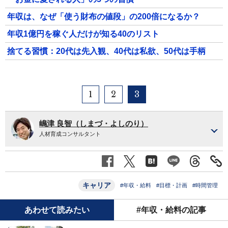
年収は、なぜ「使う財布の値段」の200倍になるか？
年収1億円を稼ぐ人だけが知る40のリスト
捨てる習慣：20代は先入観、40代は私欲、50代は手柄
1
2
3
嶋津 良智（しまづ・よしのり）
人材育成コンサルタント
キャリア
#年収・給料
#目標・計画
#時間管理
あわせて読みたい
#年収・給料の記事