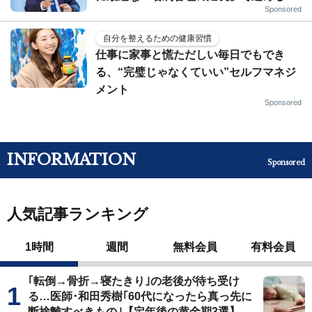
Sponsored
自分を整えるための健康習慣
仕事に家事と慌ただしい毎日でもでき
る、“完璧じゃなくていい”セルフマネジ
メント
Sponsored
INFORMATION
Sponsored
人気記事ランキング
1時間
週間
無料会員
有料会員
｢転倒→骨折→寝たきり｣の老後が待ち受け
る…医師･和田秀樹｢60代になったら真っ先に
断捨離すべきもの｣【定年後の黄金期3選】