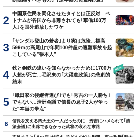
中国系住民を同化させたタイとは正反対…ベ
トナムが各国から非難されても｢華僑100万
人｣を国外追放したワケ
｢サンダル登山の若者｣より実は危険…標高
599ｍの高尾山で年間100件超の遭難事故を起
こしている"張本人"
鉄と鋼鉄の違いを知らなかったために1700万
人超が死亡…毛沢東の｢大躍進政策｣の悲劇的
結末
｢織田家の後継者選び｣でも｢秀吉の一人勝ち｣
でもない…清洲会議で信長の息子2人が争っ
た"本当の争点"
信長を支える四天王の一人だったのに…秀吉にハメられて｢清
須会議｣に出席できなかった武将の哀れな末路
不足すると｢うつ病｣が増え､子どものIQに影響…東大教授｢脳の