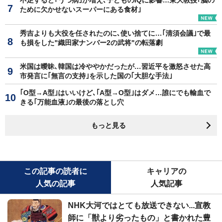
ために欠かせないスーパーにある食材｣
秀吉よりも大役を任されたのに､使い捨てに…｢清須会議｣で最
も損をした"織田家ナンバー2の武将"の転落劇
米国は曖昧､韓国は冷ややかだったが…習近平を激怒させた高
市発言に｢無言の支持｣を示した国の｢大胆な手法｣
｢O型→A型｣はいいけど､｢A型→O型｣はダメ…誰にでも輸血で
きる｢万能血液｣の最後の落とし穴
もっと見る
この記事の読者に
キャリアの
人気の記事
人気記事
NHK大河ではとても放送できない...宣教
師に「獣より劣ったもの」と書かれた豊