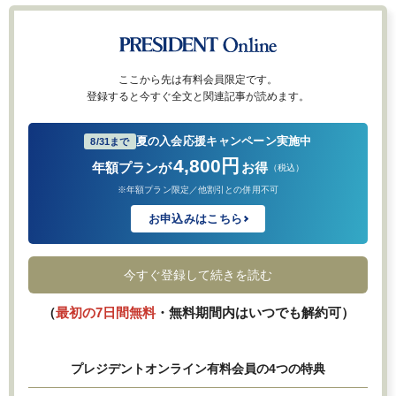
ここから先は有料会員限定です。
登録すると今すぐ全文と関連記事が読めます。
夏の入会応援キャンペーン実施中
8/31まで
4,800円
年額プランが
お得
（税込）
※年額プラン限定／他割引との併用不可
お申込みはこちら
今すぐ登録して続きを読む
（
最初の7日間無料
・無料期間内はいつでも解約可）
プレジデントオンライン有料会員の4つの特典