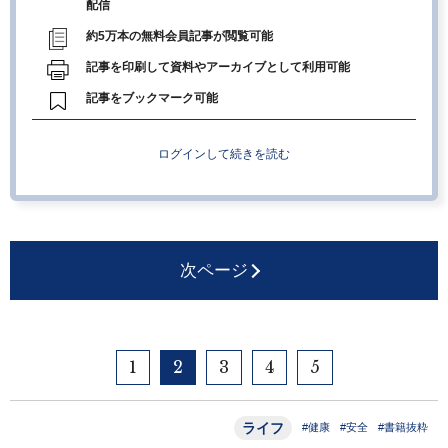
配信
約5万本の無料会員記事が閲覧可能
記事を印刷して資料やアーカイブとして利用可能
記事をブックマーク可能
ログインして続きを読む
次ページ
1
2
3
4
5
ライフ
#健康
#安全
#書籍抜粋