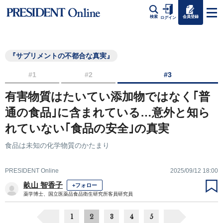
会員登録
検索
ログイン
『サプリメントの不都合な真実』
#1
#2
#3
有害物質はたいてい添加物ではなく｢普
通の食品｣に含まれている…意外と知ら
れていない｢食品の安全｣の真実
食品は未知の化学物質のかたまり
PRESIDENT Online
2025/09/12 18:00
畝山 智香子
+フォロー
薬学博士、国立医薬品食品衛生研究所客員研究員
1
2
3
4
5