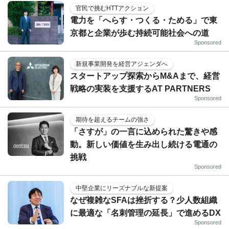
官民で挑むHTTアクション
電力を「へらす・つくる・ためる」で東
京都と企業が歩む持続可能社会への道
Sponsored
新規事業開発を経営アジェンダへ
スタートアップ探索からM&Aまで、経営
戦略の実装を支援するAT PARTNERS
Sponsored
期待を超えるチームの強さ
「さすが」の一言に込められた驚きや感
動。新しい価値を生み出し続ける電通の
挑戦
Sponsored
中堅企業にリーズナブルな新提案
なぜ複雑なSFAは挫折する？少人数組織
に最適な「名刺管理の延長」で進めるDX
Sponsored