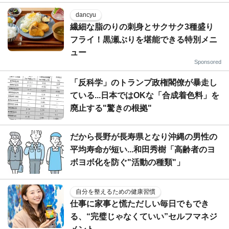
dancyu
繊細な脂のりの刺身とサクサク3種盛り
フライ！黒瀬ぶりを堪能できる特別メニ
ュー
Sponsored
「反科学」のトランプ政権閣僚が暴走し
ている...日本ではOKな「合成着色料」を
廃止する"驚きの根拠"
だから長野が長寿県となり沖縄の男性の
平均寿命が短い...和田秀樹「高齢者のヨ
ボヨボ化を防ぐ"活動の種類"」
自分を整えるための健康習慣
仕事に家事と慌ただしい毎日でもでき
る、“完璧じゃなくていい”セルフマネジ