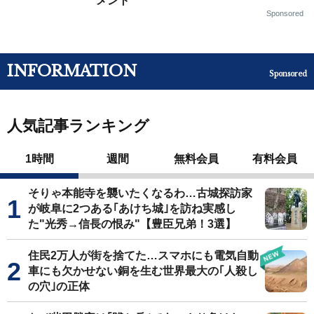
メント
Sponsored
INFORMATION
Sponsored
人気記事ランキング
1時間
週間
無料会員
有料会員
そりゃ本能寺を襲いたくなるわ…古城探訪家
が岐阜に2つある｢あけち城｣を訪ね実感し
た"光秀→信長の恨み"【豊臣兄弟！3選】
住民2万人が街を捨てた…スマホにも電気自動
車にも欠かせない銅を生む世界最大の｢人殺し
の穴｣の正体