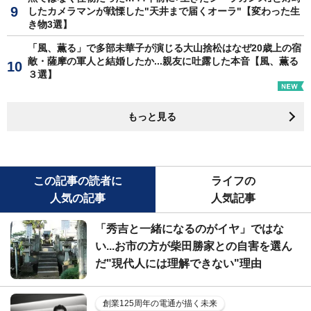
したカメラマンが戦慄した"天井まで届くオーラ"【変わった生
き物3選】
「風、薫る」で多部未華子が演じる大山捨松はなぜ20歳上の宿
敵・薩摩の軍人と結婚したか...親友に吐露した本音【風、薫る
３選】
もっと見る
この記事の読者に
ライフの
人気の記事
人気記事
「秀吉と一緒になるのがイヤ」ではな
い...お市の方が柴田勝家との自害を選ん
だ"現代人には理解できない"理由
創業125周年の電通が描く未来