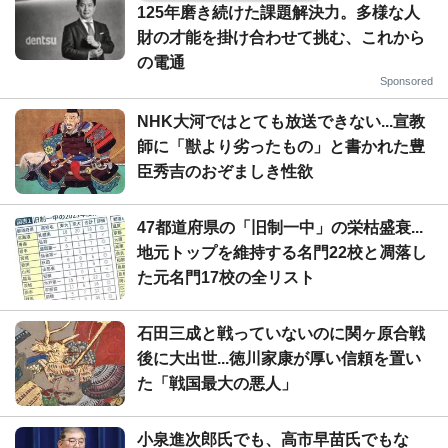
125年磨き続けた課題解決力。多様な人
財の才能を掛け合わせて挑む、これから
の電通
Sponsored
NHK大河ではとても放送できない...宣教
師に「獣より劣ったもの」と書かれた豊
臣秀吉のおぞましき性欲
47都道府県の「旧制一中」の栄枯盛衰...
地元トップを維持する名門22校と凋落し
た元名門17校の全リスト
石田三成と戦っていないのに関ヶ原合戦
後に大出世...徳川家康が厚い信頼を置い
た「戦国最大の悪人」
小泉進次郎氏でも、高市早苗氏でもな