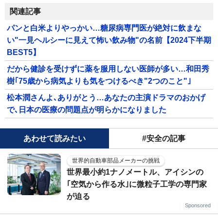
関連記事
パンと白米よりやっかい…糖尿病専門医が絶対に飲まな
い"一見ヘルシーに見えて怖い飲み物"の名前【2024下半期
BEST5】
だから健診を受けずに薬を服用しない医師が多い…和田秀
樹｢75歳から病気よりも気をつけるべき"2つのこと"｣
松本潤さんよ､ありがとう…あなたの主演ドラマのおかげ
で､日本の医療の問題点が明らかになりました
あわせて読みたい
#安全の記事
世界的自動車部品メーカーの挑戦
世界最小約1ナノメートル、アイシンの
｢空気から作る水｣に微粒子工学の専門家
が迫る
Sponsored