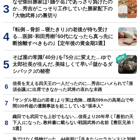
なぜ柴田勝家は｢賤ケ岳｣であっさり負けたの
か…秀吉がこっそり工作していた勝家配下の
｢大物武将｣の裏切り
｢転倒→骨折→寝たきり｣の老後が待ち受け
る…医師･和田秀樹｢60代になったら真っ先に
断捨離すべきもの｣【定年後の黄金期3選】
そば屋の常識｢40分｣を｢5分｣に変えた…ゆで
太郎社長が生んだ､美味しくて早い｢儲かるダ
シパック｣の秘密
信長を支える四天王の一人だったのに…秀吉にハメられて｢清
須会議｣に出席できなかった武将の哀れな末路
｢サンダル登山の若者｣より実は危険…標高599ｍの高尾山で年
間100件超の遭難事故を起こしている"張本人"
織田でも武田でも上杉でもない…信長より20年早く｢最初の天
下人｣になった､教科書に載らない戦国武将の名前【豊臣兄弟！
3選】
魚ではなく怪物だった…44年前に｢生きたシーラカンス｣と対峙