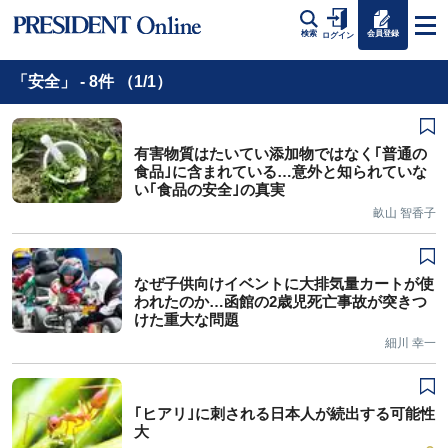
会員登録
検索
ログイン
「安全」 - 8件 （1/1）
有害物質はたいてい添加物ではなく｢普通の
食品｣に含まれている…意外と知られていな
い｢食品の安全｣の真実
畝山 智香子
なぜ子供向けイベントに大排気量カートが使
われたのか…函館の2歳児死亡事故が突きつ
けた重大な問題
細川 幸一
｢ヒアリ｣に刺される日本人が続出する可能性
大