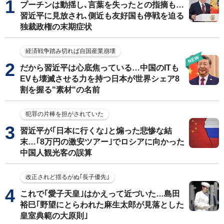
プーチンは動揺し､言葉を失ったとの指摘も…
習近平に見放され､側近も友好国も停戦を迫る
独裁政権の末期症状
経済戦争踏み切れば自国産業崩壊
だから習近平は心底焦っている…中国のITも
EVも壊滅させる力を持つ日本が世界シェア8
割を握る"素材"の名前
犯罪の片棒を担がされていた
習近平が｢日本に行くな｣と煽った悲惨な結
末…｢8万円の激安ツアー｣でロシアに向かった
中国人観光客の誤算
改正されど揺るがぬ｢長子優先｣
これで｢愛子天皇｣はかえって近づいた…島田
裕巳｢野望にとらわれた麻生太郎が見落とした
皇室典範の大原則｣