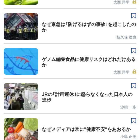
大西 洋平
なぜ京急は｢防げるはずの事故｣を起こしたの
か
枝久保 達也
ゲノム編集食品に健康リスクはどれだけある
か
大西 洋平
JRの｢計画運休｣に怒らなくなった日本人の
進歩
沙鴎 一歩
なぜメディアは常に"健康不安"をあおるか
小島 正美