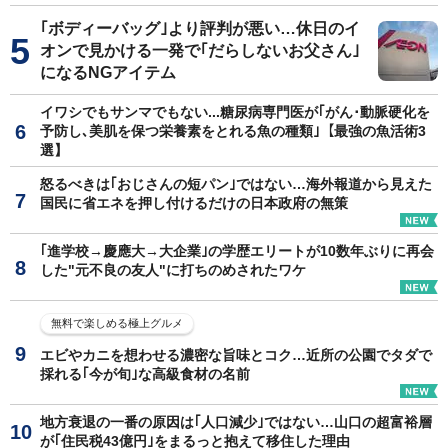
｢ボディーバッグ｣より評判が悪い…休日のイ
オンで見かける一発で｢だらしないお父さん｣
になるNGアイテム
イワシでもサンマでもない...糖尿病専門医が｢がん･動脈硬化を
予防し､美肌を保つ栄養素をとれる魚の種類｣【最強の魚活術3
選】
怒るべきは｢おじさんの短パン｣ではない…海外報道から見えた
国民に省エネを押し付けるだけの日本政府の無策
｢進学校→慶應大→大企業｣の学歴エリートが10数年ぶりに再会
した"元不良の友人"に打ちのめされたワケ
無料で楽しめる極上グルメ
エビやカニを想わせる濃密な旨味とコク…近所の公園でタダで
採れる｢今が旬｣な高級食材の名前
地方衰退の一番の原因は｢人口減少｣ではない…山口の超富裕層
が｢住民税43億円｣をまるっと抱えて移住した理由