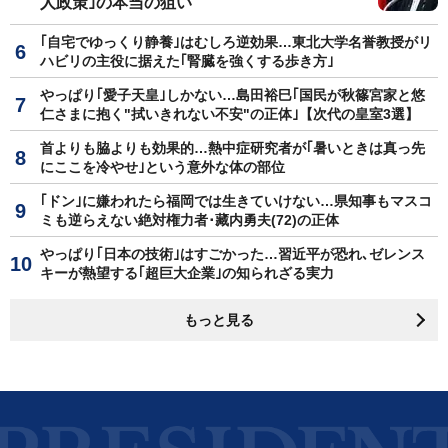
人政策｣の本当の狙い
｢自宅でゆっくり静養｣はむしろ逆効果…東北大学名誉教授がリ
ハビリの主役に据えた｢腎臓を強くする歩き方｣
やっぱり｢愛子天皇｣しかない…島田裕巳｢国民が秋篠宮家と悠
仁さまに抱く"拭いきれない不安"の正体｣【次代の皇室3選】
首よりも脇よりも効果的…熱中症研究者が｢暑いときは真っ先
にここを冷やせ｣という意外な体の部位
｢ドン｣に嫌われたら福岡では生きていけない…県知事もマスコ
ミも逆らえない絶対権力者･藏内勇夫(72)の正体
やっぱり｢日本の技術｣はすごかった…習近平が恐れ､ゼレンス
キーが熱望する｢超巨大企業｣の知られざる実力
もっと見る