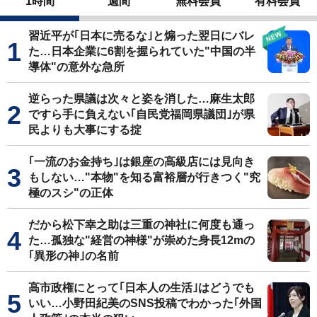
1時間
週間
無料会員
有料会員
習近平が｢日本に売るな｣と煽った翌日にバレ
た…日本企業に6割を握られていた"中国の半
導体"の意外な急所
逆らった県議は次々と姿を消した…麻生太郎
ですら手に負えない｢自民党福岡県議団｣が県
民よりも大事にする掟
｢一流のお金持ち｣は銀座の高級店には見向き
もしない…"本物"を知る富裕層が行きつく"究
極のスシ"の正体
だから松下幸之助は三重の神社に何度も通っ
た…孤独な"経営の神様"が崇めた身長12mの
｢異形の神｣の名前
高市政権にとって｢日本人の生活｣はどうでも
いい…小野田紀美のSNS投稿でわかった｢外国