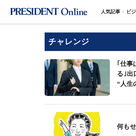
人気記事
ビジ
チャレンジ
｢仕事
る｣出
“人生
何も