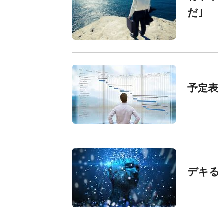
だ｣
予定
デキ