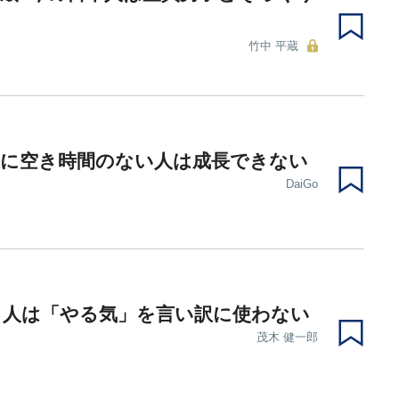
竹中 平蔵
表に空き時間のない人は成長できない
DaiGo
る人は「やる気」を言い訳に使わない
茂木 健一郎