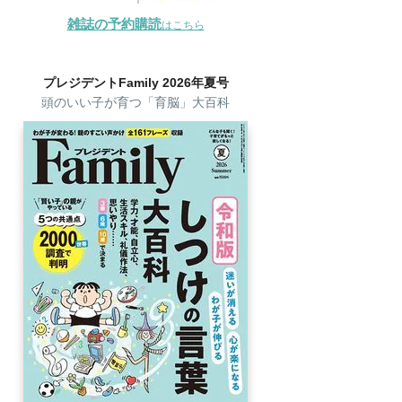
雑誌の予約購読
はこちら
プレジデントFamily 2026年夏号
頭のいい子が育つ「育脳」大百科