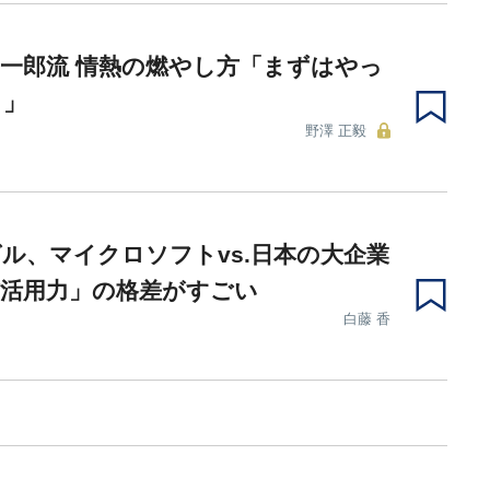
一郎流 情熱の燃やし方「まずはやっ
ろ」
野澤 正毅
ル、マイクロソフトvs.日本の大企業
材活用力」の格差がすごい
白藤 香