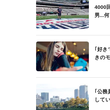
400
男..
｢好き
きの
｢公務
して