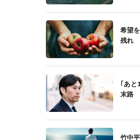
希望を
残れ
｢あと
末路
竹中平