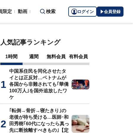
員限定
動画
検索
ログイン
会員登録
人気記事ランキング
1時間
週間
無料会員
有料会員
中国系住民を同化させたタ
イとは正反対…ベトナムが
各国から非難されても｢華僑
100万人｣を国外追放したワ
ケ
｢転倒→骨折→寝たきり｣の
老後が待ち受ける…医師･和
田秀樹｢60代になったら真っ
先に断捨離すべきもの｣【定