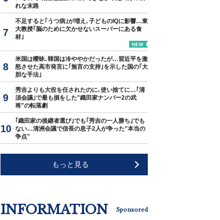
れな末路
不足すると｢うつ病｣が増え､子どものIQに影響…東
大教授｢脳のために欠かせないスーパーにある食
材｣
米国は曖昧､韓国は冷ややかだったが…習近平を激
怒させた高市発言に｢無言の支持｣を示した国の｢大
胆な手法｣
秀吉よりも大役を任されたのに､使い捨てに…｢清
須会議｣で最も損をした"織田家ナンバー2の武
将"の転落劇
｢織田家の後継者選び｣でも｢秀吉の一人勝ち｣でも
ない…清洲会議で信長の息子2人が争った"本当の
争点"
もっと見る
INFORMATION
Sponsored