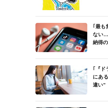
｢最も
ない…
納得
｢『ド
にある
違い"