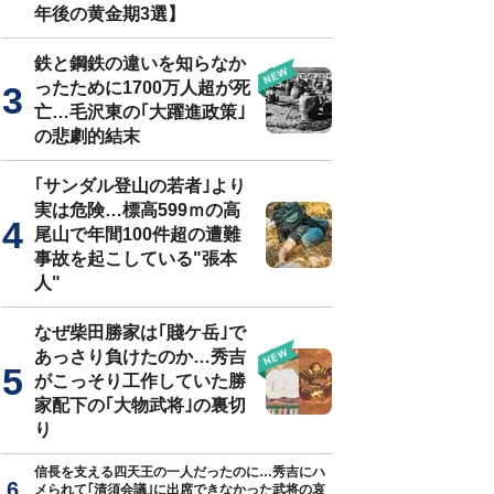
年後の黄金期3選】
鉄と鋼鉄の違いを知らなか
ったために1700万人超が死
亡…毛沢東の｢大躍進政策｣
の悲劇的結末
｢サンダル登山の若者｣より
実は危険…標高599ｍの高
尾山で年間100件超の遭難
事故を起こしている"張本
人"
なぜ柴田勝家は｢賤ケ岳｣で
あっさり負けたのか…秀吉
がこっそり工作していた勝
家配下の｢大物武将｣の裏切
り
信長を支える四天王の一人だったのに…秀吉にハ
メられて｢清須会議｣に出席できなかった武将の哀