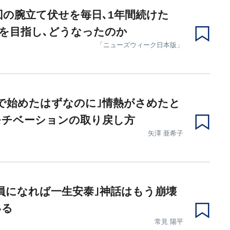
0回の腕立て伏せを毎日､1年間続けた
.何を目指し､どうなったのか
「ニューズウィーク日本版」
で始めたはずなのに｣情熱がさめたと
モチベーションの取り戻し方
矢澤 亜希子
員になれば一生安泰｣神話はもう崩壊
いる
常見 陽平