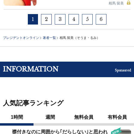
相馬 留美
1
2
3
4
5
6
プレジデントオンライン
著者一覧
相馬 留美（そうま・るみ）
INFORMATION
Sponsored
人気記事ランキング
1時間
週間
無料会員
有料会員
襟付きなのに周囲から｢だらしない｣と思われ