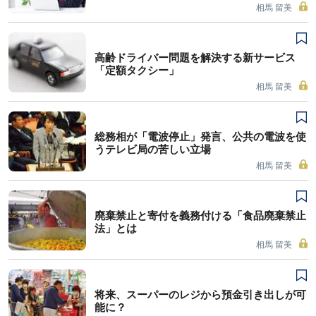
相馬 留美
高齢ドライバー問題を解決する新サービス
「定額タクシー」
相馬 留美
総務相が「電波停止」発言、公共の電波を使
うテレビ局の苦しい立場
相馬 留美
廃棄禁止と寄付を義務付ける「食品廃棄禁止
法」とは
相馬 留美
将来、スーパーのレジから預金引き出しが可
能に？