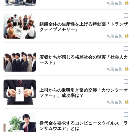
相馬 留美
組織全体の生産性を上げる特効薬「トランザ
クティブメモリー」
相馬 留美
若者たちが感じる格差社会の現実「社会人カ
ースト」
相馬 留美
上司からの退職引き留め交渉「カウンターオ
ファー」、成功率は？
相馬 留美
身代金を要求するコンピュータウイルス「ラ
ンサムウエア」とは