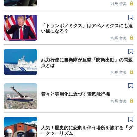
相馬 留美
「トランポノミクス」はアベノミクスにも追
い風になる？
相馬 留美
武力行使に自衛隊が反撃「防衛出動」の問題
点とは
相馬 留美
着々と実用化に近づく電気飛行機
相馬 留美
人気！歴史的に悲劇を伴う場所を旅する「ダ
ークツーリズム」