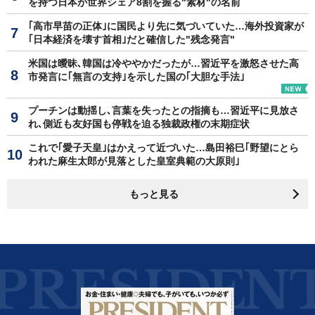
を持つ日本が世界シェア8割を握る"素材"の名前
｢高市早苗の正体｣に国民より先に気づいていた…海外投資家が
｢日本経済を壊す首相｣だと確信した"残念発言"
米国は曖昧､韓国は冷ややかだったが…習近平を激怒させた高
市発言に｢無言の支持｣を示した国の｢大胆な手法｣
プーチンは動揺し､言葉を失ったとの指摘も…習近平に見放さ
れ､側近も友好国も停戦を迫る独裁政権の末期症状
これで｢愛子天皇｣はかえって近づいた…島田裕巳｢野望にとら
われた麻生太郎が見落とした皇室典範の大原則｣
もっと見る