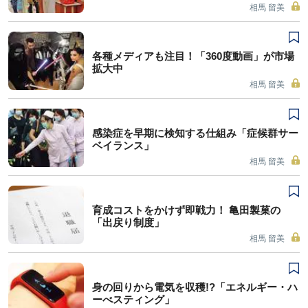
相馬 留美
各種メディアも注目！「360度動画」が市場
拡大中
相馬 留美
感染症を早期に検知する仕組み「症候群サー
ベイランス」
相馬 留美
育成コストをかけず即戦力！ 亀田製菓の
「出戻り制度」
相馬 留美
身の回りから電気を収穫!?「エネルギー・ハ
ーべスティング」