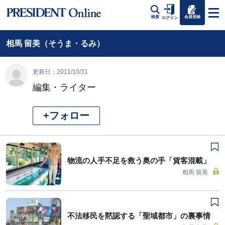
会員登録
検索
ログイン
相馬 留美（そうま・るみ）
更新日：2011/10/31
編集・ライター
+フォロー
物流の人手不足を救う奥の手「貨客混載」
相馬 留美
不法移民を黙認する「聖域都市」の裏事情