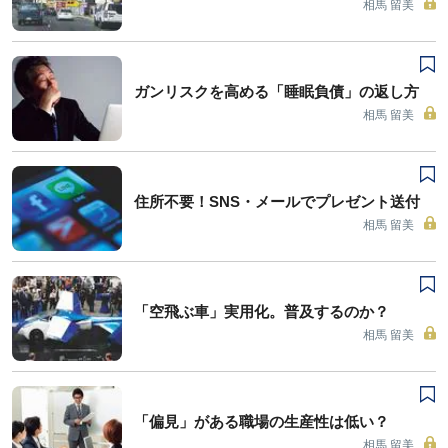
相馬 留美
ガンリスクを高める「睡眠負債」の返し方
相馬 留美
住所不要！SNS・メールでプレゼント送付
相馬 留美
「空飛ぶ車」実用化。普及するのか？
相馬 留美
「偏見」がある職場の生産性は低い？
相馬 留美