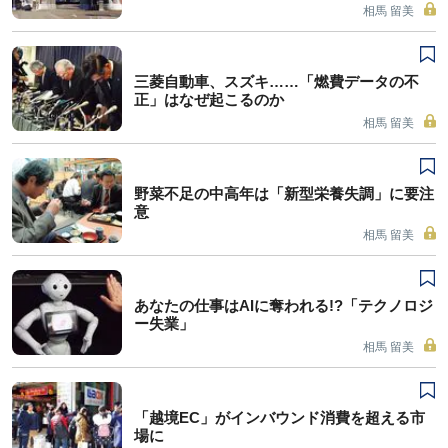
相馬 留美
三菱自動車、スズキ……「燃費データの不
正」はなぜ起こるのか
相馬 留美
野菜不足の中高年は「新型栄養失調」に要注
意
相馬 留美
あなたの仕事はAIに奪われる!?「テクノロジ
ー失業」
相馬 留美
「越境EC」がインバウンド消費を超える市
場に