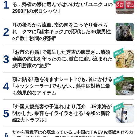
る…帰省の際に選んではいけない｢ユニクロの
2990円のポロシャツ｣
耳の後ろから流血､指の肉をごっそり食べら
れ…クマに｢猪木キック｣で応戦した36歳男性
の"数十秒間の死闘"
｢お市の再婚｣で露呈した秀吉の腹黒さ…清須
会議の約束を守ったのに､滅亡に追い込まれた
柴田勝家の"急所"
額に貼る｢熱を冷ますシート｣でも､首にかける
｢ネッククーラー｣でもない…熱中症対策に最
も効果的なアイテム
｢外国人観光客や子連れ｣より厄介…JR東海が
明かした､乗客をイライラさせる｢令和の新幹
線2大トラブル｣
だから習近平は心底焦っている…中国のITもEVも壊滅させる力