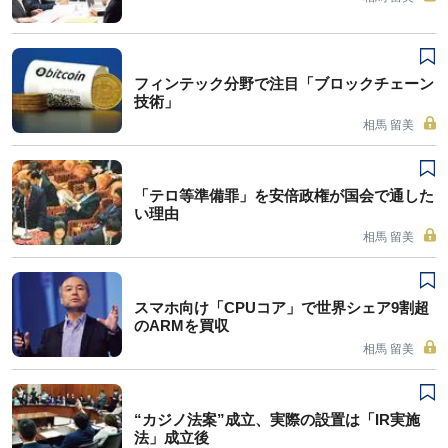
フィンテック分野で注目「ブロックチェーン
技術」
相馬 留美
「テロ等準備罪」を安倍政権が国会で通した
い理由
相馬 留美
スマホ向け「CPUコア」で世界シェア9割超
のARMを買収
相馬 留美
“カジノ法案”成立、実際の設置は「IR実施
法」成立後