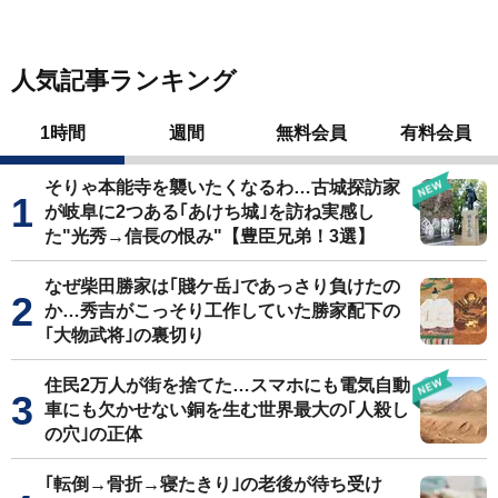
人気記事ランキング
1時間
週間
無料会員
有料会員
そりゃ本能寺を襲いたくなるわ…古城探訪家
が岐阜に2つある｢あけち城｣を訪ね実感し
た"光秀→信長の恨み"【豊臣兄弟！3選】
なぜ柴田勝家は｢賤ケ岳｣であっさり負けたの
か…秀吉がこっそり工作していた勝家配下の
｢大物武将｣の裏切り
住民2万人が街を捨てた…スマホにも電気自動
車にも欠かせない銅を生む世界最大の｢人殺し
の穴｣の正体
｢転倒→骨折→寝たきり｣の老後が待ち受け