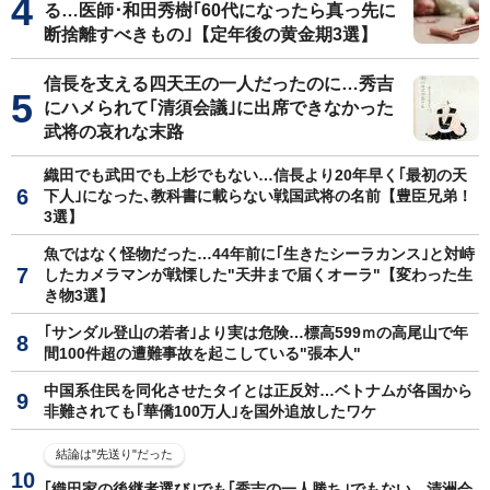
る…医師･和田秀樹｢60代になったら真っ先に
断捨離すべきもの｣【定年後の黄金期3選】
信長を支える四天王の一人だったのに…秀吉
にハメられて｢清須会議｣に出席できなかった
武将の哀れな末路
織田でも武田でも上杉でもない…信長より20年早く｢最初の天
下人｣になった､教科書に載らない戦国武将の名前【豊臣兄弟！
3選】
魚ではなく怪物だった…44年前に｢生きたシーラカンス｣と対峙
したカメラマンが戦慄した"天井まで届くオーラ"【変わった生
き物3選】
｢サンダル登山の若者｣より実は危険…標高599ｍの高尾山で年
間100件超の遭難事故を起こしている"張本人"
中国系住民を同化させたタイとは正反対…ベトナムが各国から
非難されても｢華僑100万人｣を国外追放したワケ
結論は"先送り"だった
｢織田家の後継者選び｣でも｢秀吉の一人勝ち｣でもない…清洲会