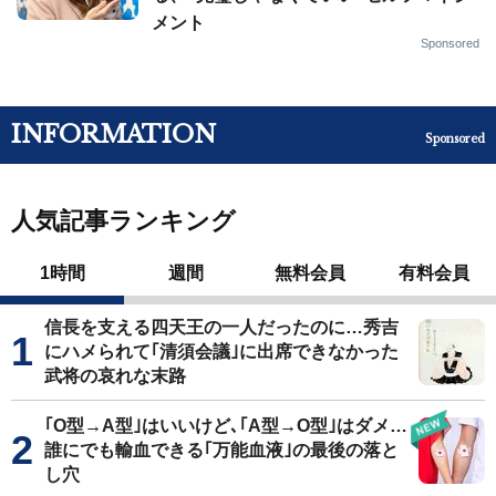
メント
Sponsored
INFORMATION
Sponsored
人気記事ランキング
1時間
週間
無料会員
有料会員
信長を支える四天王の一人だったのに…秀吉
にハメられて｢清須会議｣に出席できなかった
武将の哀れな末路
｢O型→A型｣はいいけど､｢A型→O型｣はダメ…
誰にでも輸血できる｢万能血液｣の最後の落と
し穴