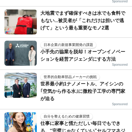
Sponsored
大地震でまず確保すべきは水でも食料で
もない...被災者が「これだけは担いで逃
げて」という最も重要なモノ2選
日本企業の新規事業開発の課題
小手先の協業を脱却！オープンイノベー
ションを経営アジェンダにする方法
Sponsored
世界的自動車部品メーカーの挑戦
世界最小約1ナノメートル、アイシンの
｢空気から作る水｣に微粒子工学の専門家
が迫る
Sponsored
自分を整えるための健康習慣
仕事に家事と慌ただしい毎日でもでき
る、“完璧じゃなくていい”セルフマネジ