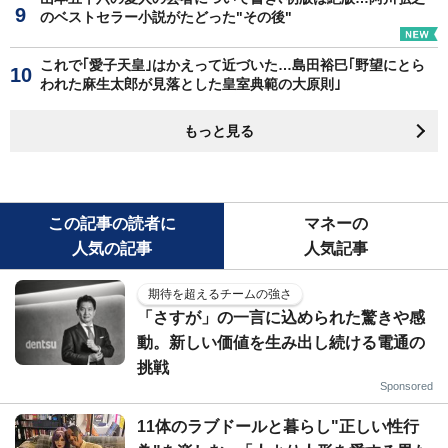
のベストセラー小説がたどった"その後"
これで｢愛子天皇｣はかえって近づいた…島田裕巳｢野望にとら
われた麻生太郎が見落とした皇室典範の大原則｣
もっと見る
この記事の読者に
マネーの
人気の記事
人気記事
期待を超えるチームの強さ
「さすが」の一言に込められた驚きや感
動。新しい価値を生み出し続ける電通の
挑戦
Sponsored
11体のラブドールと暮らし"正しい性行