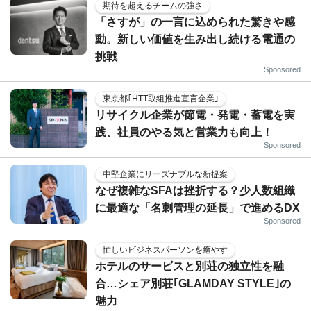
期待を超えるチームの強さ
「さすが」の一言に込められた驚きや感
動。新しい価値を生み出し続ける電通の
挑戦
Sponsored
東京都｢HTT取組推進宣言企業｣
リサイクル企業が節電・発電・蓄電を実
践、社員のやる気と営業力も向上！
Sponsored
中堅企業にリーズナブルな新提案
なぜ複雑なSFAは挫折する？少人数組織
に最適な「名刺管理の延長」で進めるDX
Sponsored
忙しいビジネスパーソンを癒やす
ホテルのサービスと別荘の独立性を融
合…シェア別荘｢GLAMDAY STYLE｣の
魅力