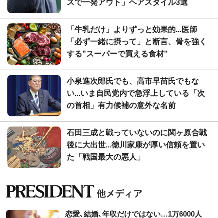
スで一発アウト」ヘアスタイル3選
「牛乳だけ」よりずっと効果的...医師
「必ず一緒に摂って」と断言、骨を強く
する"スーパーで買える食材"
小泉進次郎氏でも、高市早苗氏でもな
い...いま自民党内で急浮上している「次
の首相」有力候補の意外な名前
石田三成と戦っていないのに関ヶ原合戦
後に大出世...徳川家康が厚い信頼を置い
た「戦国最大の悪人」
恋愛､結婚､年収だけではない…1万6000人