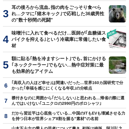
耳の後ろから流血､指の肉をごっそり食べら
れ…クマに｢猪木キック｣で応戦した36歳男性
の"数十秒間の死闘"
味噌汁に入れて食べるだけ…医師が｢血糖値ス
パイクを抑える｣という冷蔵庫に常備したい食
材
額に貼る｢熱を冷ますシート｣でも､首にかける
｢ネッククーラー｣でもない…熱中症対策に最
も効果的なアイテム
｢高収入の人ほど幸せ｣は間違いだった…世界160カ国研究で分
かった｢幸福を感じにくくなる年収｣の分岐点
襟付きなのに周囲から｢だらしない｣と思われる…帰省の際に選
んではいけない｢ユニクロの2990円のポロシャツ｣
だから習近平は心底焦っている…中国のITもEVも壊滅させる力
を持つ日本が世界シェア8割を握る"素材"の名前
山本五十六の愛人の芸者について書き､初版は絶版…阿川弘之