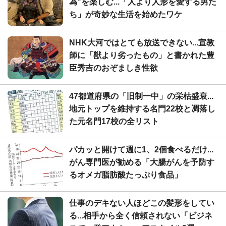
為"を楽しむ...「人より人形を愛する男た
ち」が奇妙な生活を始めたワケ
NHK大河ではとても放送できない...宣教
師に「獣より劣ったもの」と書かれた豊
臣秀吉のおぞましき性欲
47都道府県の「旧制一中」の栄枯盛衰...
地元トップを維持する名門22校と凋落し
た元名門17校の全リスト
パカッと開けて週に1、2個食べるだけ...
がん専門医が勧める「大腸がんを予防す
るオメガ脂肪酸たっぷり食品」
仕事のデキない人ほどこの髪形をしてい
る...相手から全く信頼されない「ビジネ