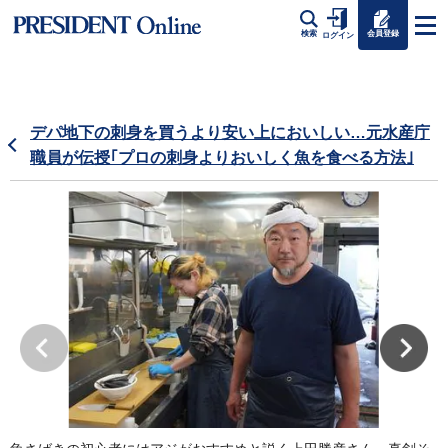
会員登録
検索
ログイン
デパ地下の刺身を買うより安い上においしい…元水産庁
職員が伝授｢プロの刺身よりおいしく魚を食べる方法｣